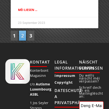
MÉI LIESEN ...
23 September 2023
1
2
3
KONTAKT
LEGAL
NÄISCHT
INFORMATIOUNEN
VERPASSEN
Konterbont
Du wëlls
Magasinn
Impressum
näischt méi
verpassen?
Copyright
c/o
Autisme
Schreif dech
Luxembourg
DATESCHUTZ
an eis
Mailinglëscht
ASBL
an:
A
PRIVATSPHÄR
1 Jos Seyler
Strooss