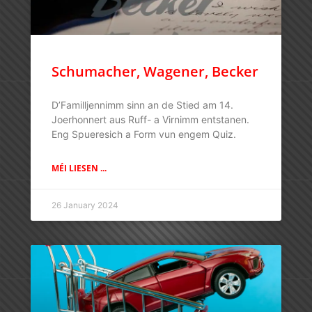
Schumacher, Wagener, Becker
D’Familljennimm sinn an de Stied am 14.
Joerhonnert aus Ruff- a Virnimm entstanen.
Eng Spueresich a Form vun engem Quiz.
MÉI LIESEN ...
26 January 2024