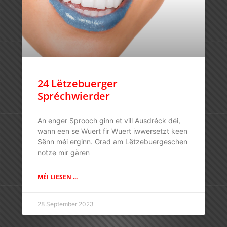
24 Lëtzebuerger
Spréchwierder
An enger Sprooch ginn et vill Ausdréck déi,
wann een se Wuert fir Wuert iwwersetzt keen
Sënn méi erginn. Grad am Lëtzebuergeschen
notze mir gären
MÉI LIESEN ...
28 September 2023