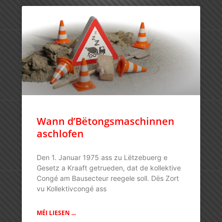
Wann d’Bëtongsmaschinnen
aschlofen
Den 1. Januar 1975 ass zu Lëtzebuerg e
Gesetz a Kraaft getrueden, dat de kollektive
Congé am Bausecteur reegele soll. Dës Zort
vu Kollektivcongé ass
MÉI LIESEN ...