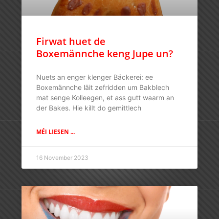
Firwat huet de
Boxemännche keng Jupe un?
Nuets an enger klenger Bäckerei: ee
Boxemännche läit zefridden um Bakblech
mat senge Kolleegen, et ass gutt waarm an
der Bakes. Hie killt do gemittlech
MÉI LIESEN ...
16 November 2023