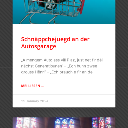
Schnäppchejuegd an der
Autosgarage
„A mengem Auto ass vill Plaz, just net fir déi
nächst Generatiounen“ – „Ech hunn zwee
grouss Hënn“ – „Ech brauch e fir an de
MÉI LIESEN ...
25 January 2024