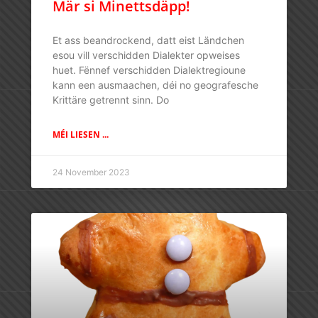
Mär si Minettsdäpp!
Et ass beandrockend, datt eist Ländchen
esou vill verschidden Dialekter opweises
huet. Fënnef verschidden Dialektregioune
kann een ausmaachen, déi no geografesche
Krittäre getrennt sinn. Do
MÉI LIESEN ...
24 November 2023