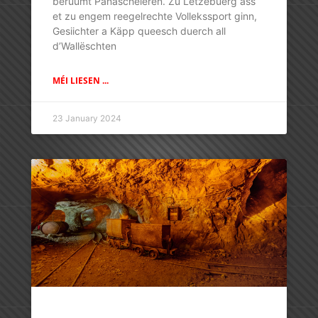
berüümt Panaschéieren. Zu Lëtzebuerg ass
et zu engem reegelrechte Vollekssport ginn,
Gesiichter a Käpp queesch duerch all
d’Wallëschten
MÉI LIESEN ...
23 January 2024