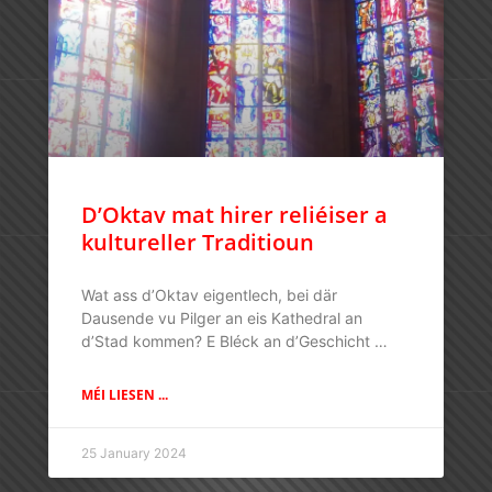
D’Oktav mat hirer reliéiser a
kultureller Traditioun
Wat ass d’Oktav eigentlech, bei där
Dausende vu Pilger an eis Kathedral an
d’Stad kommen? E Bléck an d’Geschicht …
MÉI LIESEN ...
25 January 2024