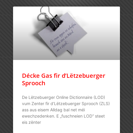
Décke Gas fir d’Lëtzebuerger
Sprooch
De Lëtzebuerger Online Dictionnaire (LOD)
vum Zenter fir d’Lëtzebuerger Sprooch (ZLS)
ass aus eisem Alldag bal net méi
ewechzedenken. E „fuschneien LOD“ steet
eis zënter