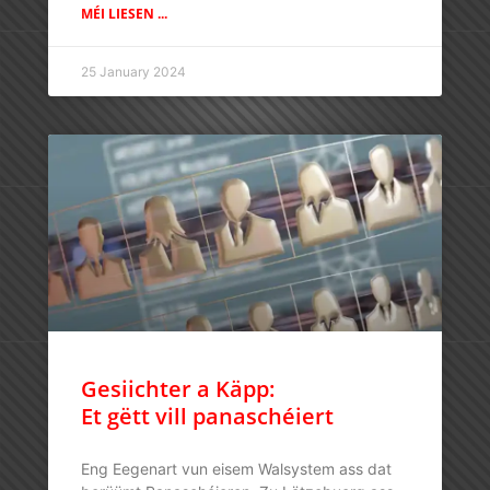
MÉI LIESEN ...
25 January 2024
Gesiichter a Käpp:
Et gëtt vill panaschéiert
Eng Eegenart vun eisem Walsystem ass dat