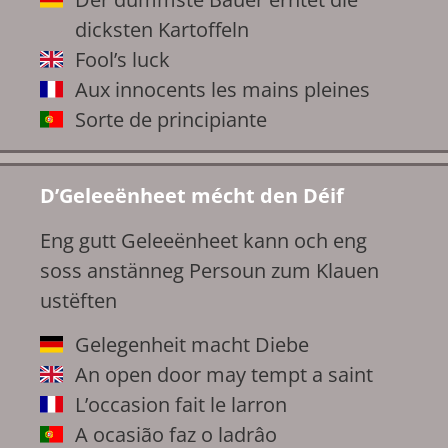
dicksten Kartoffeln
Fool’s luck
Aux innocents les mains pleines
Sorte de principiante
D’Geleeënheet mécht den Déif
Eng gutt Geleeënheet kann och eng
soss anstänneg Persoun zum Klauen
ustëften
Gelegenheit macht Diebe
An open door may tempt a saint
L’occasion fait le larron
A ocasião faz o ladrâo