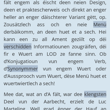
fält engem als éischt deen neien Design,
deen et praktescherweis och direkt an enger
heller an enger däischterer Variant gëtt, op.
Zousätzlech ass och en neie
Menü
derbäikomm, an deen huet et a sech. Hei
kann een zu all Ament geziilt op déi
verschidden
Informatiounen zougräifen, déi
fir e Wuert am LOD ze fanne sinn. Ob
d’Konjugatioun vun engem Verb,
d’
Synonymmer
vun engem Wuert oder
d’Aussprooch vum Wuert, dëse Menü huet et
wuertwiertlech a sech!
Mee dat, wat an d’A fält, war dee
klengsten
Deel vun der Aarbecht, erzielt de Luc
Marteling. Well grad ënner der Hauf an