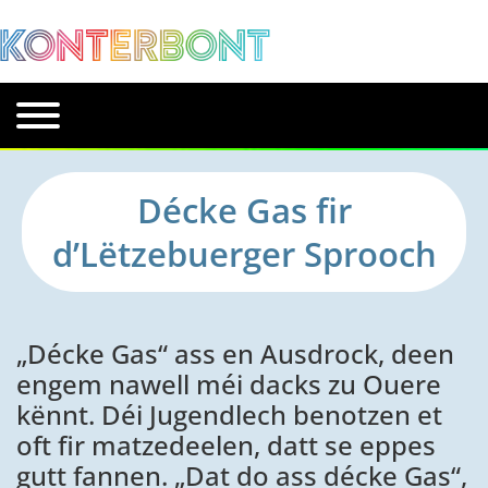
Décke Gas fir
d’Lëtzebuerger Sprooch
„Décke Gas“ ass en Ausdrock, deen
engem nawell méi dacks zu Ouere
kënnt. Déi Jugendlech benotzen et
oft fir matzedeelen, datt se eppes
gutt fannen. „Dat do ass décke Gas“,