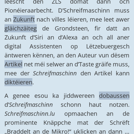
leescht den ZLS domat dann och
Pionéieraarbecht. D’Schreifmaschinn muss
an
Zukunft
nach villes léieren, mee leet awer
gläichzäiteg
de Grondsteen, fir datt an
Zukunft d’Siri an d’Alexa an och all aner
digital Assistenten op Lëtzebuergesch
äntweren kënnen, an den Auteur vun dësem
Artikel
net méi selwer an d’Taste gräife muss,
mee der
Schreifmaschinn
den Artikel kann
diktéieren
.
A genee esou ka jiddwereen
dobaussen
d’
Schreifmaschinn
schonn haut notzen.
Schreifmaschinn.lu
opmaachen an de
prominente Knäppche mat der Schrëft
„Braddelt an de Mikro!“ uklicken an dann …