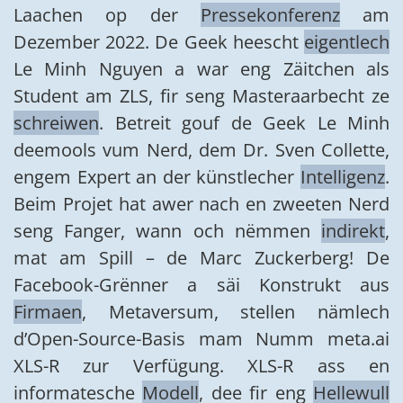
Laachen op der
Pressekonferenz
am
Dezember 2022. De Geek heescht
eigentlech
Le Minh Nguyen a war eng Zäitchen als
Student am ZLS, fir seng Masteraarbecht ze
schreiwen
. Betreit gouf de Geek Le Minh
deemools vum Nerd, dem Dr. Sven Collette,
engem Expert an der künstlecher
Intelligenz
.
Beim Projet hat awer nach en zweeten Nerd
seng Fanger, wann och nëmmen
indirekt
,
mat am Spill – de Marc Zuckerberg! De
Facebook-Grënner a säi Konstrukt aus
Firmaen
, Metaversum, stellen nämlech
d’Open-Source-Basis mam Numm meta.ai
XLS-R zur Verfügung. XLS-R ass en
informatesche
Modell
, dee fir eng
Hellewull