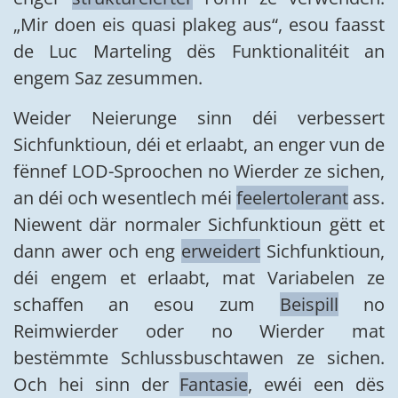
„Mir doen eis quasi plakeg aus“, esou faasst
de Luc Marteling dës Funktionalitéit an
engem Saz zesummen.
Weider Neierunge sinn déi verbessert
Sichfunktioun, déi et erlaabt, an enger vun de
fënnef LOD-Sproochen no Wierder ze sichen,
an déi och wesentlech méi
feelertolerant
ass.
Niewent där normaler Sichfunktioun gëtt et
dann awer och eng
erweidert
Sichfunktioun,
déi engem et erlaabt, mat Variabelen ze
schaffen an esou zum
Beispill
no
Reimwierder oder no Wierder mat
bestëmmte Schlussbuschtawen ze sichen.
Och hei sinn der
Fantasie
, ewéi een dës