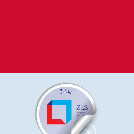
5
Iwwersetzungssproochen