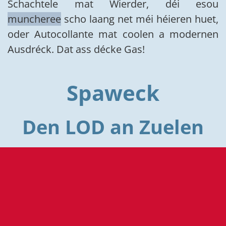
Schachtele mat Wierder, déi esou
muncheree
scho laang net méi héieren huet,
oder Autocollante mat coolen a modernen
Ausdréck. Dat ass décke Gas!
Spaweck
Den LOD an Zuelen