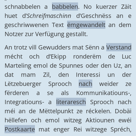
schnabbelen a
babbelen
. No kuerzer Zäit
huet d’
Schreifmaschinn
d’Geschnëss an e
geschriwwenen Text
ëmgewandelt
an dem
Notzer zur Verfügung gestallt.
An trotz vill Gewudders mat Sënn a
Verstand
mécht och d’Ekipp ronderëm de Luc
Marteling emol de Spunnes oder den Uz, an
dat mam Zil, den Interessi un der
Lëtzebuerger Sprooch
nach
weider ze
fërderen a se als Kommunikatiouns-,
Integratiouns- a
literaresch
Sprooch nach
méi an de Mëttelpunkt ze réckelen. Dobäi
hëllefen och emol witzeg Aktiounen ewéi
Postkaarte
mat enger Rei witzege Spréch,