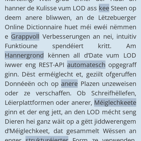
hanner de Kulisse vum LOD ass
kee
Steen op
deem anere bliwwen, an de Lëtzebuerger
Online Dictionnaire huet méi ewéi nëmmen
e
Grappvoll
Verbesserungen an nei, intuitiv
Funktioune spendéiert kritt. Am
Hannergrond
kënnen all d’Date vum LOD
iwwer eng REST-API
automatesch
opgegraff
ginn. Dëst erméiglecht et, geziilt ofgeruffen
Donnéeën och op
anere
Plazen unzeweisen
oder ze verschaffen. Ob Schreifhëllefen,
Léierplattformen oder anerer,
Méiglechkeete
ginn et der eng jett, an den LOD mécht seng
Dieren hei ganz wäit op a gëtt jiddwerengem
d’Méiglechkeet, dat gesammelt Wëssen an
enger
strukturéierter
Form ze verwenden.