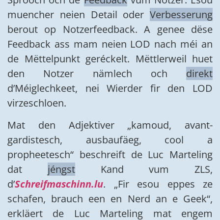
muencher neien Detail oder
Verbesserung
berout op Notzerfeedback. A genee dëse
Feedback ass mam neien LOD nach méi an
de Mëttelpunkt geréckelt. Mëttlerweil huet
den Notzer nämlech och
direkt
d’Méiglechkeet, nei Wierder fir den LOD
virzeschloen.
Mat den Adjektiver „kamoud, avant-
gardistesch, ausbaufäeg, cool a
propheetesch“ beschreift de Luc Marteling
dat
jéngst
Kand vum ZLS,
d’
Schreifmaschinn.lu
. „Fir esou eppes ze
schafen, brauch een en Nerd an e Geek“,
erkläert de Luc Marteling mat engem