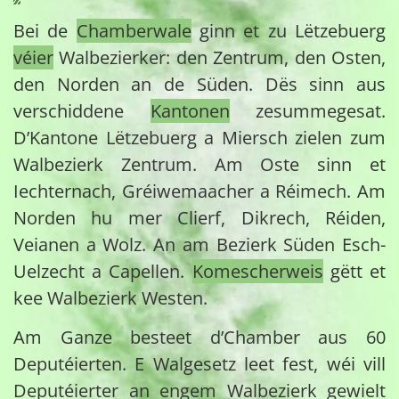
Bei de
Chamberwale
ginn et zu Lëtzebuerg
véier
Walbezierker: den Zentrum, den Osten,
den Norden an de Süden. Dës sinn aus
verschiddene
Kantonen
zesummegesat.
D’Kantone Lëtzebuerg a Miersch zielen zum
Walbezierk Zentrum. Am Oste sinn et
Iechternach, Gréiwemaacher a Réimech. Am
Norden hu mer Clierf, Dikrech, Réiden,
Veianen a Wolz. An am Bezierk Süden Esch-
Uelzecht a Capellen.
Komescherweis
gëtt et
kee Walbezierk Westen.
Am Ganze besteet d’Chamber aus 60
Deputéierten. E Walgesetz leet fest, wéi vill
Deputéierter an engem Walbezierk gewielt