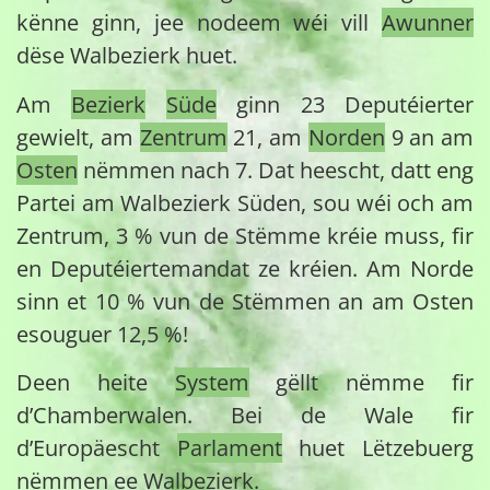
kënne ginn, jee nodeem wéi vill
Awunner
dëse Walbezierk huet.
Am
Bezierk
Süde
ginn 23 Deputéierter
gewielt, am
Zentrum
21, am
Norden
9 an am
Osten
nëmmen nach 7. Dat heescht, datt eng
Partei am Walbezierk Süden, sou wéi och am
Zentrum, 3 % vun de Stëmme kréie muss, fir
en Deputéiertemandat ze kréien. Am Norde
sinn et 10 % vun de Stëmmen an am Osten
esouguer 12,5 %!
Deen heite
System
gëllt nëmme fir
d’Chamberwalen. Bei de Wale fir
d’Europäescht
Parlament
huet Lëtzebuerg
nëmmen ee Walbezierk.