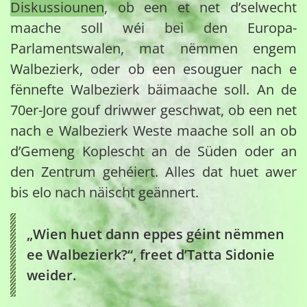
Diskussiounen
, ob een et net d’selwecht
maache soll wéi bei den Europa-
Parlamentswalen, mat nëmmen engem
Walbezierk, oder ob een esouguer nach e
fënnefte Walbezierk bäimaache soll. An de
70er-Jore gouf driwwer geschwat, ob een net
nach e Walbezierk Weste maache soll an ob
d’Gemeng Koplescht an de Süden oder an
den Zentrum gehéiert. Alles dat huet awer
bis elo nach näischt geännert.
„Wien huet dann eppes géint nëmmen
ee Walbezierk?“, freet d’Tatta Sidonie
weider.