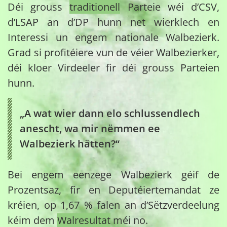
Déi grouss
traditionell
Parteie wéi d’CSV,
d’LSAP an d’DP hunn net wierklech en
Interessi un engem nationale Walbezierk.
Grad si profitéiere vun de véier Walbezierker,
déi kloer Virdeeler fir déi grouss Parteien
hunn.
„A wat wier dann elo schlussendlech
anescht, wa mir nëmmen ee
Walbezierk hätten?“
Bei engem eenzege Walbezierk géif de
Prozentsaz, fir en Deputéiertemandat ze
kréien, op 1,67 % falen an d’Sëtzverdeelung
kéim dem
Walresultat
méi no.