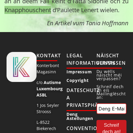
an an deem Fall kéint d’Tatta Sidonie och zu
Knapphouschent
d’Paulette Lenert wielen.
En Artikel vum Tania Hoffmann
KONTAKT
LEGAL
NÄISCHT
INFORMATIOUNEN
VERPASSEN
Konterbont
Du wëlls
Magasinn
Impressum
näischt méi
verpassen?
Copyright
c/o
Autisme
Schreif dech
Luxembourg
DATESCHUTZ
an eis
Mailinglëscht
ASBL
an:
A
PRIVATSPHÄR
1 Jos Seyler
Strooss
Deng
Astellungen
L-8522
CONVENTIONNÉ
Biekerech