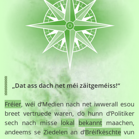
„Dat ass dach net méi zäitgeméiss!“
Fréier
, wéi d’Medien nach net iwwerall esou
breet vertruede waren, do hunn d’Politiker
sech nach misse
lokal
bekannt
maachen,
andeems se
Ziedelen
an d’
Bréifkëschte
vun