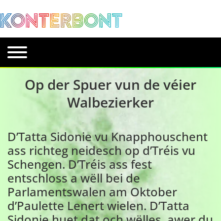
Op der Spuer vun de véier
Walbezierker
D’Tatta Sidonie vu Knapphouschent
ass richteg neidesch op d’Tréis vu
Schengen. D’Tréis ass fest
entschloss a wëll bei de
Parlamentswalen am Oktober
d’Paulette Lenert wielen. D’Tatta
Sidonie huet dat och wëlles, awer du