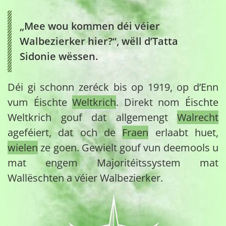
„Mee wou kommen déi véier
Walbezierker hier?“, wëll d’Tatta
Sidonie wëssen.
Déi gi schonn zeréck bis op 1919, op d’Enn
vum Éischte
Weltkrich
. Direkt nom Éischte
Weltkrich gouf dat allgemengt
Walrecht
ageféiert, dat och de
Fraen
erlaabt huet,
wielen
ze goen. Gewielt gouf vun deemools u
mat engem Majoritéitssystem mat
Wallëschten a véier Walbezierker.