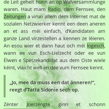
de Leit geheit hunn an op Walversammlunge
waren. Haut mam
Radio
, dem Fernsee, den
Zeitungen
a virun allem dem Internet mat de
sozialen Netzwierker kennt een deen aneren
an et ass méi einfach, d’Kandidaten am
ganze Land virzestellen a kennen ze léieren.
An esou wier et dann haut och méi
logesch
,
wann ee vun Esch-Uelzecht oder ee vun
Ëlwen e Spëtzekandidat aus dem Oste wiele
kéint, vläicht well en dee vum Fernsee kennt.
„Jo, mee da muss een dat änneren!“,
reegt d’Tatta Sidonie sech op.
Zënter
Joerzéngte
ginn et schonn