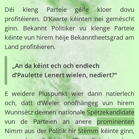
Déi kleng Parteie géife kloer dovu
profitéieren. D’Kaarte kéinten nei gemëscht
ginn. Bekannt Politiker vu klenge Parteie
kéinte vun hirem héije Bekanntheetsgrad am
Land profitéieren.
„An da kéint ech och endlech
d’Paulette Lenert wielen, nediert?“
E weidere Pluspunkt wier dann natierlech
och, datt d’Wieler onofhängeg vun hirem
Wunnsëtz deenen nationale
Spëtzekandidate
vun de Parteien an anere
prominenten
Nimm aus der Politik hir
Stëmm
kéinte ginn,