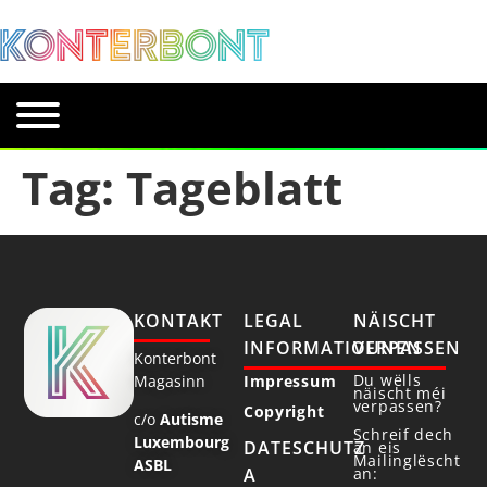
Tag:
Tageblatt
KONTAKT
LEGAL
NÄISCHT
INFORMATIOUNEN
VERPASSEN
Konterbont
Du wëlls
Magasinn
Impressum
näischt méi
verpassen?
Copyright
c/o
Autisme
Schreif dech
Luxembourg
DATESCHUTZ
an eis
Mailinglëscht
ASBL
an:
A