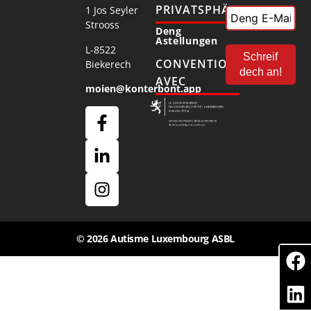
PRIVATSPHÄR
1 Jos Seyler
Strooss
Deng
Astellungen
L-8522
CONVENTIONNÉ
Biekerech
AVEC
moien@konterbont.app
© 2026 Autisme Luxembourg ASBL