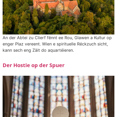
An der Abtei zu Clierf fënnt ee Rou, Glawen a Kultur op
enger Plaz vereent. Wien e spirituelle Réckzuch sicht,
kann sech eng Zäit do aquartéieren.
Der Hostie op der Spuer