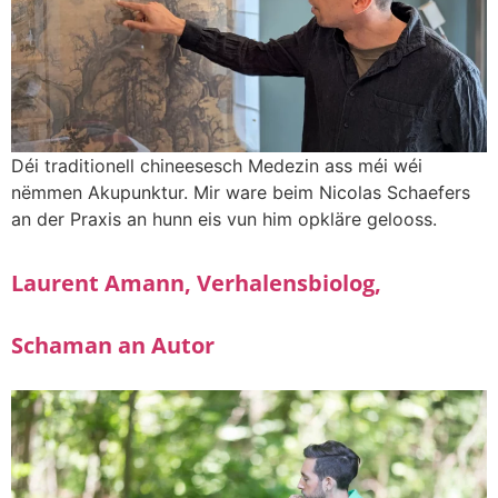
Déi traditionell chineesesch Medezin ass méi wéi
nëmmen Akupunktur. Mir ware beim Nicolas Schaefers
an der Praxis an hunn eis vun him opkläre gelooss.
Laurent Amann, Verhalensbiolog,
Schaman an Autor