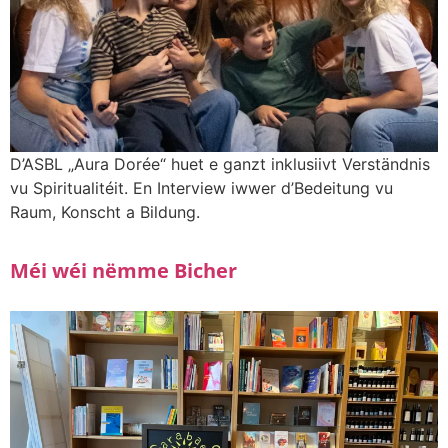
D’ASBL „Aura Dorée“ huet e ganzt inklusiivt Verständnis
vu Spiritualitéit. En Interview iwwer d’Bedeitung vu
Raum, Konscht a Bildung.
Méi wéi nëmme Bicher