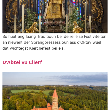
Se huet eng laang Traditioun bei de reliéise Festivitéiten
an niewent der Sprangpressessioun ass d’Oktav wuel
dat wichtegst Kierchefest bei eis.
D’Abtei vu Clierf