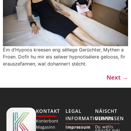
Ëm d’Hypnos kreesen eng sëllege Gerüchter, Mythen a
Froen. Dofir hu mir eis selwer hypnotiséiere gelooss, fir
erauszefannen, wat dohannert stécht.
Next
→
KONTAKT
LEGAL
NÄISCHT
INFORMATIOUNEN
VERPASSEN
Konterbont
Du wëlls
Magasinn
Impressum
näischt méi