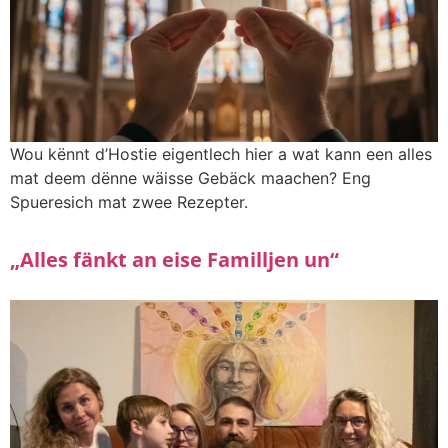
Wou kënnt d’Hostie eigentlech hier a wat kann een alles
mat deem dënne wäisse Gebäck maachen? Eng
Spueresich mat zwee Rezepter.
„Alles fänkt an eise Familljen un“