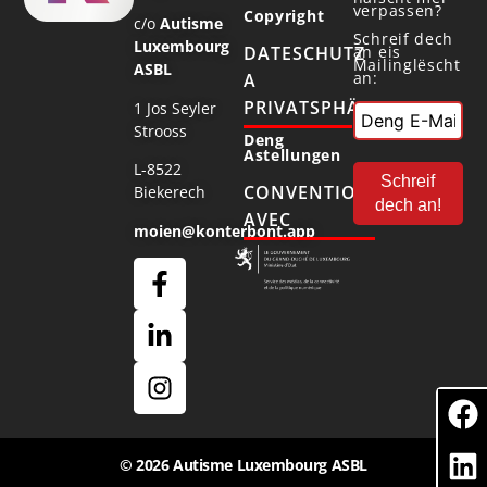
verpassen?
Copyright
c/o
Autisme
Schreif dech
Luxembourg
DATESCHUTZ
an eis
Mailinglëscht
ASBL
an:
A
PRIVATSPHÄR
1 Jos Seyler
Strooss
Deng
Astellungen
L-8522
CONVENTIONNÉ
Biekerech
AVEC
moien@konterbont.app
© 2026 Autisme Luxembourg ASBL