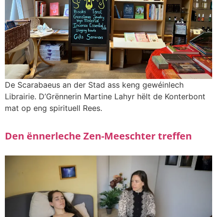
De Scarabaeus an der Stad ass keng gewéinlech
Librairie. D’Grënnerin Martine Lahyr hëlt de Konterbont
mat op eng spirituell Rees.
Den ënnerleche Zen-Meeschter treffen