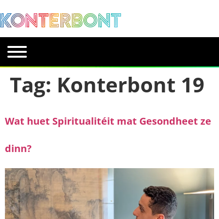
Tag:
Konterbont 19
Wat huet Spiritualitéit mat Gesondheet ze
dinn?