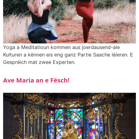
Yoga a Meditatioun kommen aus joerdausend-ale
Kulturen a kënnen eis eng ganz Partie Saache léieren. E
Gespréich mat zwee Experten.
Ave Maria an e Fësch!