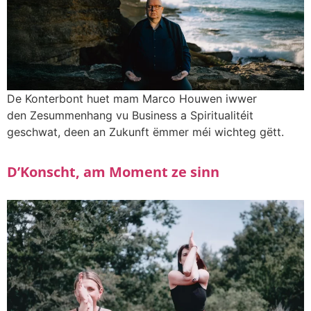
De Konterbont huet mam Marco Houwen iwwer
den Zesummenhang vu Business a Spiritualitéit
geschwat, deen an Zukunft ëmmer méi wichteg gëtt.
D’Konscht, am Moment ze sinn