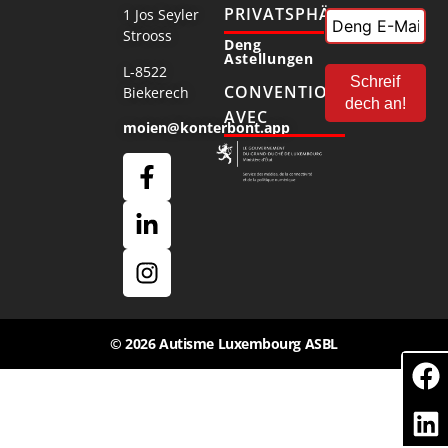
PRIVATSPHÄR
1 Jos Seyler
Strooss
Deng
Astellungen
L-8522
CONVENTIONNÉ
Biekerech
AVEC
moien@konterbont.app
© 2026 Autisme Luxembourg ASBL