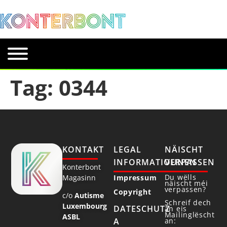
Tag:
0344
KONTAKT
LEGAL
NÄISCHT
INFORMATIOUNEN
VERPASSEN
Konterbont
Du wëlls
Magasinn
Impressum
näischt méi
verpassen?
Copyright
c/o
Autisme
Schreif dech
Luxembourg
DATESCHUTZ
an eis
Mailinglëscht
ASBL
an:
A