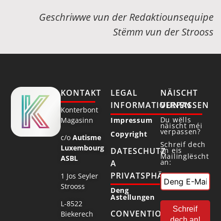
Geschriwwe vun der Redaktiounsequipe
Stëmm vun der Strooss
KONTAKT
LEGAL
NÄISCHT
INFORMATIOUNEN
VERPASSEN
Konterbont
Du wëlls
Magasinn
Impressum
näischt méi
verpassen?
Copyright
c/o
Autisme
Schreif dech
Luxembourg
DATESCHUTZ
an eis
Mailinglëscht
ASBL
an:
A
PRIVATSPHÄR
1 Jos Seyler
Strooss
Deng
Astellungen
L-8522
CONVENTIONNÉ
Biekerech