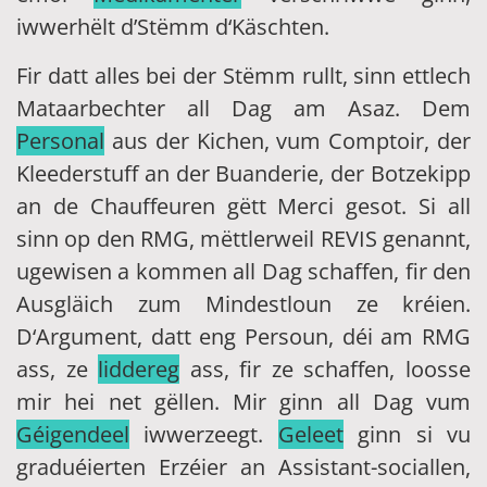
iwwerhëlt d’Stëmm d‘Käschten.
Fir datt alles bei der Stëmm rullt, sinn ettlech
Mataarbechter all Dag am Asaz. Dem
Personal
aus der Kichen, vum Comptoir, der
Kleederstuff an der Buanderie, der Botzekipp
an de Chauffeuren gëtt Merci gesot. Si all
sinn op den RMG, mëttlerweil REVIS genannt,
ugewisen a kommen all Dag schaffen, fir den
Ausgläich zum Mindestloun ze kréien.
D‘Argument, datt eng Persoun, déi am RMG
ass, ze
liddereg
ass, fir ze schaffen, loosse
mir hei net gëllen. Mir ginn all Dag vum
Géigendeel
iwwerzeegt.
Geleet
ginn si vu
graduéierten Erzéier an Assistant-sociallen,