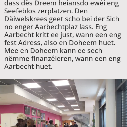
dass dës Dreem heiansdo ewéi eng
Seefeblos zerplatzen. Den
Däiwelskrees geet scho bei der Sich
no enger Aarbechtplaz lass. Eng
Aarbecht kritt ee just, wann een eng
fest Adress, also en Doheem huet.
Mee en Doheem kann ee sech
nëmme finanzéieren, wann een eng
Aarbecht huet.