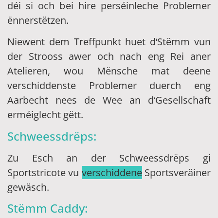
déi si och bei hire perséinleche Problemer
ënnerstëtzen.
Niewent dem Treffpunkt huet d‘Stëmm vun
der Strooss awer och nach eng Rei aner
Atelieren, wou Mënsche mat deene
verschiddenste Problemer duerch eng
Aarbecht nees de Wee an d‘Gesellschaft
erméiglecht gëtt.
Schweessdrëps:
Zu Esch an der Schweessdrëps gi
Sportstricote vu
verschiddene
Sportsveräiner
gewäsch.
Stëmm Caddy: