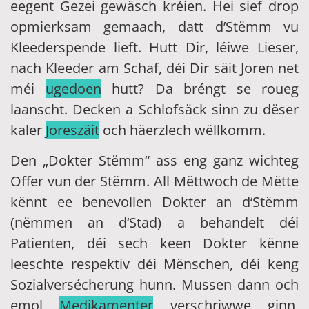
eegent Gezei gewäsch kréien. Hei sief drop
opmierksam gemaach, datt d’Stëmm vu
Kleederspende lieft. Hutt Dir, léiwe Lieser,
nach Kleeder am Schaf, déi Dir säit Joren net
méi
ugedoen
hutt? Da bréngt se roueg
laanscht. Decken a Schlofsäck sinn zu dëser
kaler
Joreszäit
och häerzlech wëllkomm.
Den „Dokter Stëmm“ ass eng ganz wichteg
Offer vun der Stëmm. All Mëttwoch de Mëtte
kënnt ee benevollen Dokter an d‘Stëmm
(nëmmen an d‘Stad) a behandelt déi
Patienten, déi sech keen Dokter kënne
leeschte respektiv déi Mënschen, déi keng
Sozialversécherung hunn. Mussen dann och
emol
Medikamenter
verschriwwe ginn,