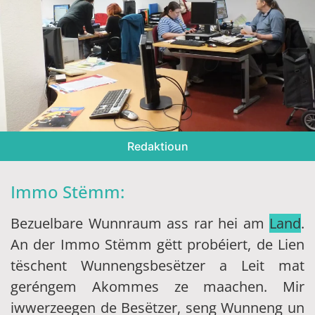
Redaktioun
Immo Stëmm:
Bezuelbare Wunnraum ass rar hei am
Land
.
An der Immo Stëmm gëtt probéiert, de Lien
tëschent Wunnengsbesëtzer a Leit mat
geréngem Akommes ze maachen. Mir
iwwerzeegen de Besëtzer, seng Wunneng un