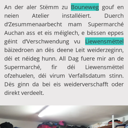
An der aler Stëmm zu
Bouneweg
gouf en
neien Atelier installéiert. Duerch
d‘Zesummenaarbecht mam Supermarché
Auchan ass et eis méiglech, e bëssen eppes
géint d‘Verschwendung vu
Liewensmëttel
bäizedroen an dës deene Leit weiderzeginn,
déi et néideg hunn. All Dag fuere mir an de
Supermarché, fir déi Liewensmëttel
ofzehuelen, déi virum Verfallsdatum stinn.
Dës ginn da bei eis weiderverschafft oder
direkt verdeelt.