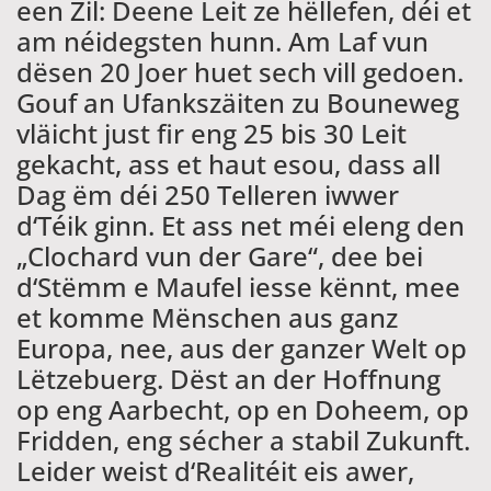
een Zil: Deene Leit ze hëllefen, déi et
am néidegsten hunn. Am Laf vun
dësen 20 Joer huet sech vill gedoen.
Gouf an Ufankszäiten zu Bouneweg
vläicht just fir eng 25 bis 30 Leit
gekacht, ass et haut esou, dass all
Dag ëm déi 250 Telleren iwwer
d‘Téik ginn. Et ass net méi eleng den
„Clochard vun der Gare“, dee bei
d‘Stëmm e Maufel iesse kënnt, mee
et komme Mënschen aus ganz
Europa, nee, aus der ganzer Welt op
Lëtzebuerg. Dëst an der Hoffnung
op eng Aarbecht, op en Doheem, op
Fridden, eng sécher a stabil Zukunft.
Leider weist d‘Realitéit eis awer,