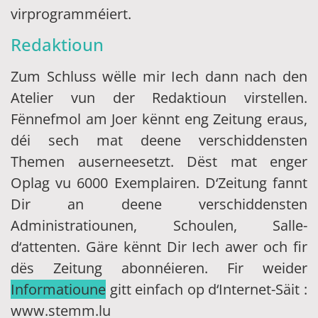
virprogramméiert.
Redaktioun
Zum Schluss wëlle mir Iech dann nach den
Atelier vun der Redaktioun virstellen.
Fënnefmol am Joer kënnt eng Zeitung eraus,
déi sech mat deene verschiddensten
Themen auserneesetzt. Dëst mat enger
Oplag vu 6000 Exemplairen. D‘Zeitung fannt
Dir an deene verschiddensten
Administratiounen, Schoulen, Salle-
d‘attenten. Gäre kënnt Dir Iech awer och fir
dës Zeitung abonnéieren. Fir weider
Informatioune
gitt einfach op d‘Internet-Säit :
www.stemm.lu