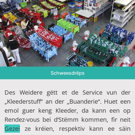
Schweesdrëps
Des Weidere gëtt et de Service vun der
„Kleederstuff“ an der „Buanderie“. Huet een
emol guer keng Kleeder, da kann een op
Rendez-vous bei d‘Stëmm kommen, fir neit
Gezei
ze kréien, respektiv kann ee säin