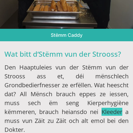
Stëmm Caddy
Wat bitt d‘Stëmm vun der Strooss?
Den Haaptuleies vun der Stëmm vun der
Strooss ass et, déi mënschlech
Grondbedierfnesser ze erfëllen. Wat heescht
dat? All Mënsch brauch eppes ze iessen,
muss sech ëm seng Kierperhygiène
këmmeren, brauch heiansdo nei
Kleeder
a
muss vun Zäit zu Zäit och alt emol bei den
Dokter.