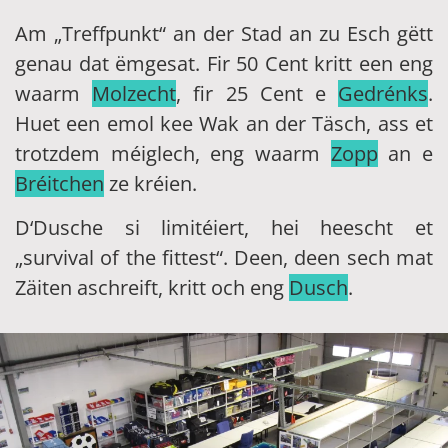
Am „Treffpunkt“ an der Stad an zu Esch gëtt
genau dat ëmgesat. Fir 50 Cent kritt een eng
waarm
Molzecht
, fir 25 Cent e
Gedrénks
.
Huet een emol kee Wak an der Täsch, ass et
trotzdem méiglech, eng waarm
Zopp
an e
Bréitchen
ze kréien.
D‘Dusche si limitéiert, hei heescht et
„survival of the fittest“. Deen, deen sech mat
Zäiten aschreift, kritt och eng
Dusch
.