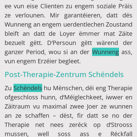
ee vun eise Clienten zu engem soziale Präis
ze verlounen. Mir garantéieren, datt dës
Wunneng an engem uerdentlechen Zoustand
bleift an datt de Loyer ëmmer mat Zäite
bezuelt gëtt. D‘Persoun gëtt wärend der
ganzer Period, wou si an der
Wunneng
ass,
vun engem Erzéier begleet.
Post-Therapie-Zentrum Schëndels
Zu
Schëndels
hu Mënschen, déi eng Therapie
ofgeschloss hunn, d‘Méiglechkeet, iwwer en
Zäitraum vu maximal zwee Joer ze wunnen
an ze schaffen – dëst, fir datt se no der
Therapie net nees zeréck op d‘Strooss
mussen, well soss ass e Réckfall