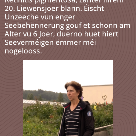
20. Liewensjoer blann. Éischt
Unzeeche vun enger
Seebehënnerung gouf et schonn am
Alter vu 6 Joer, duerno huet hiert
Seeverméigen ëmmer méi
nogelooss.