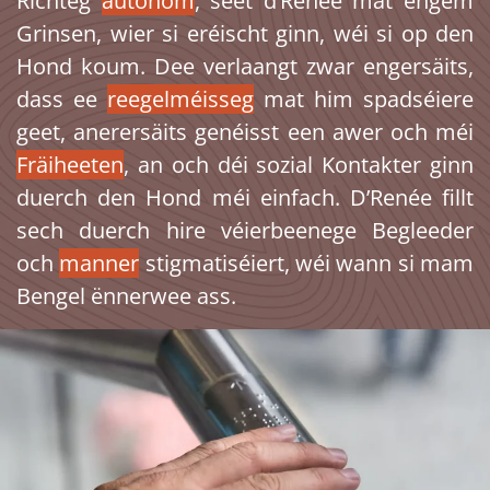
Richteg
autonom
, seet d’Renée mat engem
Grinsen, wier si eréischt ginn, wéi si op den
Hond koum. Dee verlaangt zwar engersäits,
dass ee
reegelméisseg
mat him spadséiere
geet, anerersäits genéisst een awer och méi
Fräiheeten
, an och déi sozial Kontakter ginn
duerch den Hond méi einfach. D’Renée fillt
sech duerch hire véierbeenege Begleeder
och
manner
stigmatiséiert, wéi wann si mam
Bengel ënnerwee ass.