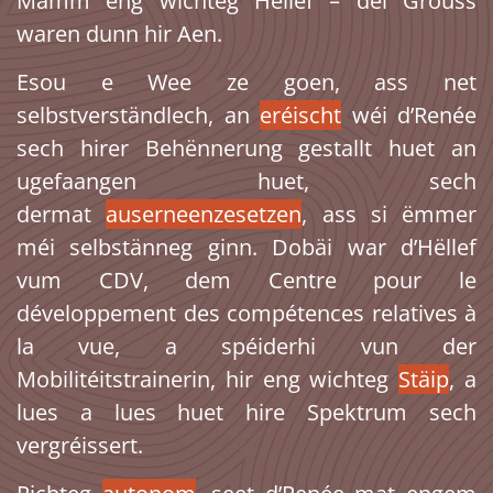
Mamm eng wichteg Hëllef – déi Grouss
waren dunn hir Aen.
Esou e Wee ze goen, ass net
selbstverständlech, an
eréischt
wéi d’Renée
sech hirer Behënnerung gestallt huet an
ugefaangen huet, sech
dermat
auserneenzesetzen
, ass si ëmmer
méi selbstänneg ginn. Dobäi war d’Hëllef
vum CDV, dem Centre pour le
développement des compétences relatives à
la vue, a spéiderhi vun der
Mobilitéitstrainerin, hir eng wichteg
Stäip
, a
lues a lues huet hire Spektrum sech
vergréissert.