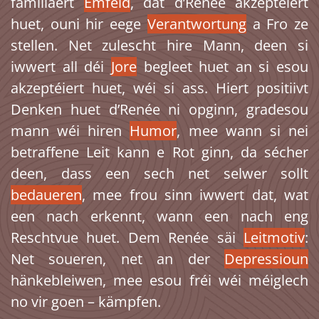
familiäert
Ëmfeld
, dat d’Renée akzeptéiert
huet, ouni hir eege
Verantwortung
a Fro ze
stellen. Net zulescht hire Mann, deen si
iwwert all déi
Jore
begleet huet an si esou
akzeptéiert huet, wéi si ass. Hiert positiivt
Denken huet d’Renée ni opginn, gradesou
mann wéi hiren
Humor
, mee wann si nei
betraffene Leit kann e Rot ginn, da sécher
deen, dass een sech net selwer sollt
bedaueren
, mee frou sinn iwwert dat, wat
een nach erkennt, wann een nach eng
Reschtvue huet. Dem Renée säi
Leitmotiv
:
Net soueren, net an der
Depressioun
hänkebleiwen, mee esou fréi wéi méiglech
no vir goen – kämpfen.