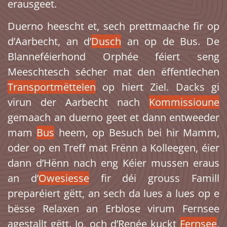
erausgeet.
Duerno heescht et, sech prettmaache fir op
d’Aarbecht, an d’
Dusch
an op de Bus. De
Blanneféierhond Orphée féiert seng
Meeschtesch sécher mat den ëffentlechen
Transportmëttelen
op hiert Ziel. Dacks gi
virun der Aarbecht nach
Kommissioune
gemaach an duerno geet et dann entweeder
mam
Bus
heem, op Besuch bei hir Mamm,
oder op en Treff mat Frënn a Kolleegen, éier
dann d’Hënn nach eng Kéier mussen eraus
an d’
Owesiesse
fir déi grouss Famill
preparéiert gëtt, an sech da lues a lues op e
bësse Relaxen an Erblose virum Fernsee
agestallt gëtt. Jo, och d’Renée kuckt
Fernsee
,