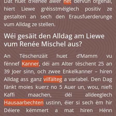
Dat huet d’Renée awer
net
dervun ofgehal,
hiert Liewe gréisstméiglech positiv ze
gestalten an sech den Erausfuerderunge
vum Alldag ze stellen.
Wéi gesäit den Alldag am Liewe
vum Renée Mischel aus?
An Tëschenzäit huet d’Mamm vu
fënnef
Kanner
, déi am Alter tëschent 25 an
39 Joer sinn, och zwee Enkelkanner – hiren
Alldag ass ganz
vilfälteg
a variabel. Den Dag
fänkt moies kuerz no 5 Auer un, wou, nieft
Kaffi maachen, déi alldeeglech
Hausaarbechten
ustinn, éier si sech ëm hir
Déiere këmmert a mat hiren Hënn