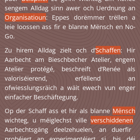
sengem Alldag sinn awer och Uerdnung an
Organisatioun
: Eppes dorëmmer trëllen a
leie loossen ass fir e blanne Mënsch en No-
Go.
Zu hirem Alldag zielt och d’
Schaffen
: Hir
Aarbecht am Bieschbecher Atelier, engem
Atelier protégé, beschreift d’Renée als
valoriséierend, erfëllend an
ofwiesslungsräich a wäit ewech vun enger
einfacher Beschäftegung.
Op der Schaff ass et hir als blanne
Mënsch
wichteg, u méiglechst ville
verschiddenen
Aarbechtsgäng deelzehuelen, an duerfir
probéiert an experimentéiert si, bis déi