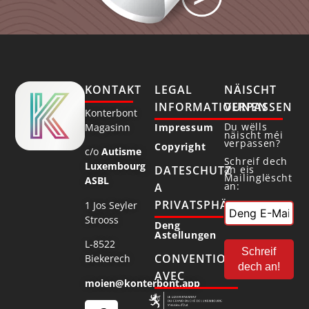
KONTAKT
LEGAL
NÄISCHT
INFORMATIOUNEN
VERPASSEN
Konterbont
Du wëlls
Magasinn
Impressum
näischt méi
verpassen?
Copyright
c/o
Autisme
Schreif dech
Luxembourg
DATESCHUTZ
an eis
Mailinglëscht
ASBL
an:
A
PRIVATSPHÄR
1 Jos Seyler
Strooss
Deng
Astellungen
L-8522
CONVENTIONNÉ
Biekerech
AVEC
moien@konterbont.app