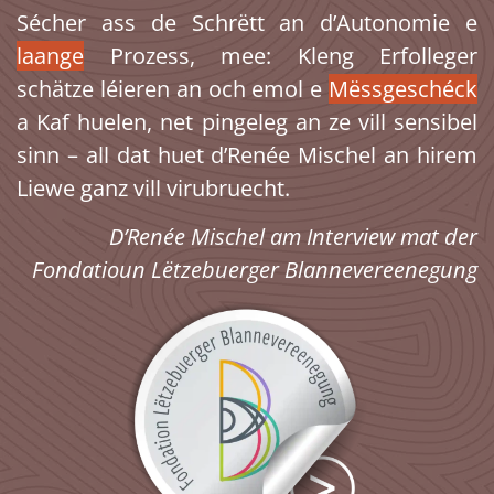
Sécher ass de Schrëtt an d’Autonomie e
laange
Prozess, mee: Kleng Erfolleger
schätze léieren an och emol e
Mëssgeschéck
a Kaf huelen, net pingeleg an ze vill sensibel
sinn – all dat huet d’Renée Mischel an hirem
Liewe ganz vill virubruecht.
D’Renée Mischel am Interview mat der
Fondatioun Lëtzebuerger Blannevereenegung