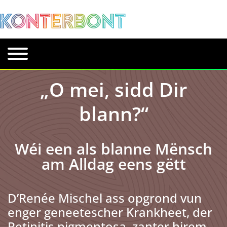
„O mei, sidd Dir
blann?“
Wéi een als blanne Mënsch
am Alldag eens gëtt
D’Renée Mischel ass opgrond vun
enger geneetescher Krankheet, der
Retinitis pigmentosa, zanter hirem