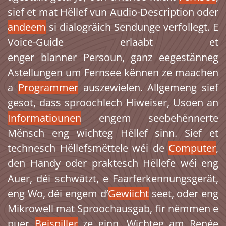
sief et mat Hëllef vun Audio-Description oder
andeem
si dialogräich Sendunge verfollegt. E
Voice-Guide erlaabt et
enger blanner Persoun, ganz eegestänneg
Astellungen um Fernsee kënnen ze maachen
a
Programmer
auszewielen. Allgemeng sief
gesot, dass sproochlech Hiweiser, Usoen an
Informatiounen
engem seebehënnerte
Mënsch eng wichteg Hëllef sinn. Sief et
technesch Hëllefsmëttele wéi de
Computer
,
den Handy oder praktesch Hëllefe wéi eng
Auer, déi schwätzt, e Faarferkennungsgerät,
eng Wo, déi engem d’
Gewiicht
seet, oder eng
Mikrowell mat Sproochausgab, fir nëmmen e
puer
Beispiller
ze ginn. Wichteg am Renée