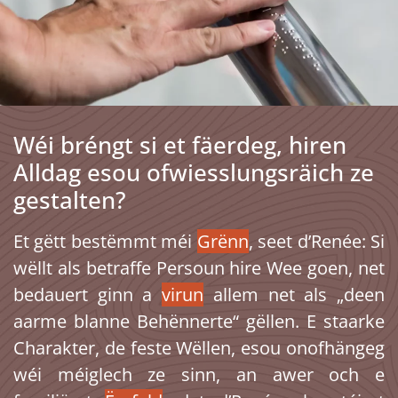
Wéi bréngt si et fäerdeg, hiren
Alldag esou ofwiesslungsräich ze
gestalten?
Et gëtt bestëmmt méi
Grënn
, seet d’Renée: Si
wëllt als betraffe Persoun hire Wee goen, net
bedauert ginn a
virun
allem net als „deen
aarme blanne Behënnerte“ gëllen. E staarke
Charakter, de feste Wëllen, esou onofhängeg
wéi méiglech ze sinn, an awer och e