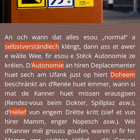
An och wann dat alles esou „normal“ a
selbstverständlech
kléngt, dann ass et awer
e wäite Wee, fir esou e Stéck Autonomie ze
kréien. D’
Autonomie
an hiren Deplacementer
huet sech am Ufank just op hiert
Doheem
beschränkt an d’Renée huet ëmmer, wann si
mat de Kanner huet missen erausgoen
(Rendez-vous beim Dokter, Spillplaz asw.),
d’
Hëllef
vun engem Drëtte kritt (sief et vun
hirer Mamm, enger Nopesch asw.). Wéi
d’Kanner méi grouss goufen, waren si fir hir