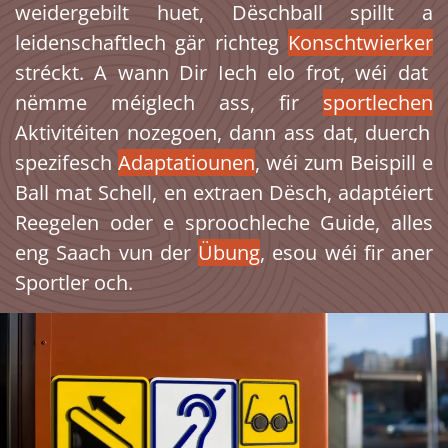
weidergebilt huet, Dëschball spillt a
leidenschaftlech gär richteg
Konschtwierker
stréckt. A wann Dir Iech elo frot, wéi dat
nëmme méiglech ass, fir
sportlechen
Aktivitéiten nozegoen, dann ass dat, duerch
spezifesch
Adaptatiounen
, wéi zum Beispill e
Ball mat Schell, en extraen Dësch, adaptéiert
Reegelen oder e sproochleche Guide, alles
eng Saach vun der
Übung
, esou wéi fir aner
Sportler och.