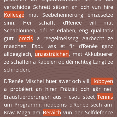
verschidde Schrëtt sëtzen an och vun hire
Kolleege
mat Seebehënnerung ëmzesetze
sinn. Hei schafft d’Renée vill mat
Schablounen, déi et erlaben, eng qualitativ
gutt,
prezis
a reegelméisseg Aarbecht ze
maachen. Esou ass et fir d’Renée ganz
alldeeglech,
unzesträichen
, mat Akkubuerer
ze schaffen a Kabelen op déi richteg Längt ze
schneiden.
D’Renée Mischel huet awer och vill
Hobbyen
a probéiert an hirer Fräizäit och gär nei
Erausfuerderungen aus – esou steet
Tennis
um Programm, nodeems d’Renée sech am
Krav Maga am
Beräich
vun der Selfdefence