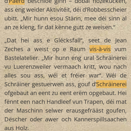
d’
Päerd
beschloe ginn – dobäi nozekucken,
ass eng weider Aktivitéit, déi d’Robbesscheier
ubitt. „Mir hunn esou Stänn, mee déi sinn al
an ze kleng, fir dat kënne gutt ze weisen.“
„Dat hei ass e Glécksfall“, seet de Jean
Zeches a weist op e Raum
vis-à-vis
vum
Bastelatelier. „Mir hunn eng ural Schräinerei
vu Luerenzweiler vermaach kritt, wou nach
alles sou ass, wéi et fréier war“. Wéi de
Schräiner gestuerwen ass, gouf d’
Schräinerei
ofgebaut an eent zu eent erëm opgebaut. Hei
fënnt een nach Handleef vun Trapen, déi mat
der Maschinn selwer erausgefrääst goufen,
Dëscher oder awer och Kannerspillsaachen
aus Holz.