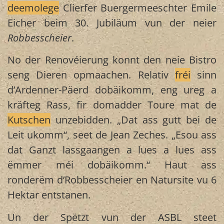
deemolege
Clierfer Buergermeeschter Emile
Eicher beim 30. Jubiläum vun der neier
Robbesscheier
.
No der Renovéierung konnt den neie Bistro
seng Dieren opmaachen. Relativ
fréi
sinn
d’Ardenner-Päerd dobäikomm, eng ureg a
kräfteg Rass, fir domadder Toure mat de
Kutschen
unzebidden. „Dat ass gutt bei de
Leit ukomm“, seet de Jean Zeches. „Esou ass
dat Ganzt lassgaangen a lues a lues ass
ëmmer méi dobäikomm.“ Haut ass
ronderëm d’Robbesscheier en Natursite vu 6
Hektar entstanen.
Un der Spëtzt vun der ASBL steet