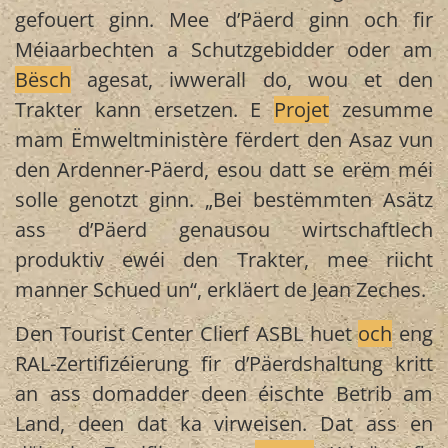
gefouert ginn. Mee d’Päerd ginn och fir
Méiaarbechten a Schutzgebidder oder am
Bësch
agesat, iwwerall do, wou et den
Trakter kann ersetzen. E
Projet
zesumme
mam Ëmweltministère fërdert den Asaz vun
den Ardenner-Päerd, esou datt se erëm méi
solle genotzt ginn. „Bei bestëmmten Asätz
ass d’Päerd genausou wirtschaftlech
produktiv ewéi den Trakter, mee riicht
manner Schued un“, erkläert de Jean Zeches.
Den Tourist Center Clierf ASBL huet
och
eng
RAL-Zertifizéierung fir d’Päerdshaltung kritt
an ass domadder deen éischte Betrib am
Land, deen dat ka virweisen. Dat ass en