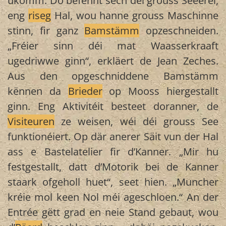
ukomm. Do befënnt sech déi grouss Seeërei,
eng
riseg
Hal, wou hanne grouss Maschinne
stinn, fir ganz
Bamstämm
opzeschneiden.
„Fréier sinn déi mat Waasserkraaft
ugedriwwe ginn“, erkläert de Jean Zeches.
Aus den opgeschniddene Bamstämm
kënnen da
Brieder
op Mooss hiergestallt
ginn. Eng Aktivitéit besteet doranner, de
Visiteuren
ze weisen, wéi déi grouss See
funktionéiert. Op där anerer Säit vun der Hal
ass e Bastelatelier fir d’Kanner. „Mir hu
festgestallt, datt d’Motorik bei de Kanner
staark ofgeholl huet“, seet hien. „Muncher
kréie mol keen Nol méi ageschloen.“ An der
Entrée gëtt grad en neie Stand gebaut, wou