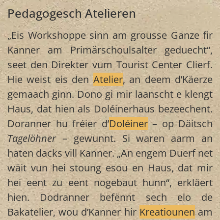
Pedagogesch Atelieren
„Eis Workshoppe sinn am grousse Ganze fir
Kanner am Primärschoulsalter geduecht“,
seet den Direkter vum Tourist Center Clierf.
Hie weist eis den
Atelier
, an deem d’Käerze
gemaach ginn. Dono gi mir laanscht e klengt
Haus, dat hien als Doléinerhaus bezeechent.
Doranner hu fréier d’
Doléiner
– op Däitsch
Tagelöhner
– gewunnt. Si waren aarm an
haten dacks vill Kanner. „An engem Duerf net
wäit vun hei stoung esou en Haus, dat mir
hei eent zu eent nogebaut hunn“, erkläert
hien. Dodranner befënnt sech elo de
Bakatelier, wou d’Kanner hir
Kreatiounen
am