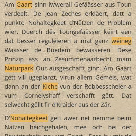
Am
Gaart
sinn iwwerall Gefäässer aus Toun
verdeelt. De Jean Zeches erkläert, datt a
punkto Nohaltegkeet d’Nätzen de Problem
wier. Duerch dës Toungefäässer kéint een
dat besser reguléieren a mat ganz
wéineg
Waasser de Buedem bewässeren. Dëse
Prinzip ass an Zesummenaarbecht mam
Naturpark
Our ausgeschafft ginn. Am Gaart
gëtt vill ugeplanzt, virun allem Geméis, wat
dann an der
Kiche
vun der Robbesscheier a
vum Cornelyshaff verschafft gëtt. Dat
selwecht gëllt fir d’Kraider aus der Zär.
D’
Nohaltegkeet
gëtt awer net nëmme beim
Nätzen héichgehalen, mee och bei der