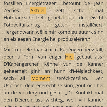
fossillen Energieträger“, betount de Jean
Zeches.
Aktuell
gëtt scho mat
Holzhackschnitzel gehëtzt an déi éischt
Fotovoltaikanlag gëtt installéiert.
„Iergendwann wëlle mir komplett autark sinn
an eis eegen Energie hei produzéieren.“
Mir trëppele laanscht e Kanéngerchersstall,
deen a Form vun enger
Hiel
gebaut ass.
D’Kanéngercher kënne vun de Kanner
geheemelt ginn an hunn d’Méiglechkeet,
sech all
Moment
zeréckzezéien. Den
Usproch, déieregerecht ze sinn, gouf och hei
an de Vierdergrond gesat. „De Kontakt mat
den Déieren ass wichteg, well vill Kanner
wësse guer net, wéi sech eng Kanéngchen