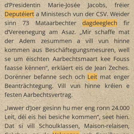
d’Presidentin Marie-Josée Jacobs, fréier
Deputéiert
a Ministesch vun der CSV. Weider
sinn 73 Mataarbechter
dagdeeglech
fir
d’Vereenegung am Asaz. „Mir schaffe mat
der Adem zesummen a vill vun hinne
kommen aus Beschäftegungsmesuren, well
se um éischten Aarbechtsmaart kee Fouss
faasse kënnen“, erkläert eis de Jean Zeches.
Dorënner befanne sech och
Leit
mat enger
Beanträchtegung. Vill vun hinne kréien e
festen Aarbechtsvertrag.
„Iwwer d’Joer gesinn hu mer eng ronn 24.000
Leit, déi eis hei besiche kommen“, seet hien.
Dat si vill Schoulklassen, Maison-relaisen,