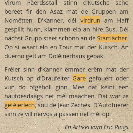
Virum Päerdsstall stinn d’Kutsche scho
bereet fir den Asaz mat de Gruppen am
Nomëtten. D’Kanner, déi
virdrun
am Haff
gespillt hunn, klammen elo an hire Bus. Déi
nächst Grupp steet schonn an de
Startlächer
.
Op si waart elo en Tour mat der Kutsch. An
duerno gëtt am Doléinerhaus gebak.
Fréier sinn d’Kanner ëmmer erëm mat der
Kutsch op d’Draufelter
Gare
gefouert oder
vun do ofgeholl ginn. Mee dat kéint een
hautdesdaags net méi maachen. Dat wär ze
geféierlech
, sou de Jean Zeches. D’Autofuerer
sinn ze vill nervös a passen net méi op.
En Artikel vum Eric Rings