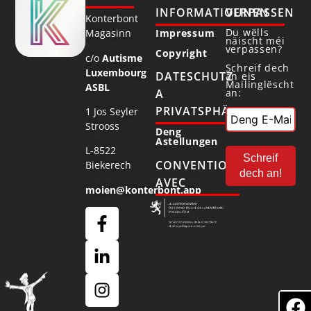
INFORMATIOUNEN
VERPASSEN
Konterbont
Du wëlls
Magasinn
Impressum
näischt méi
verpassen?
Copyright
c/o
Autisme
Schreif dech
Luxembourg
DATESCHUTZ
an eis
Mailinglëscht
ASBL
an:
A
PRIVATSPHÄR
1 Jos Seyler
Strooss
Deng
Astellungen
L-8522
CONVENTIONNÉ
Biekerech
AVEC
moien@konterbont.app