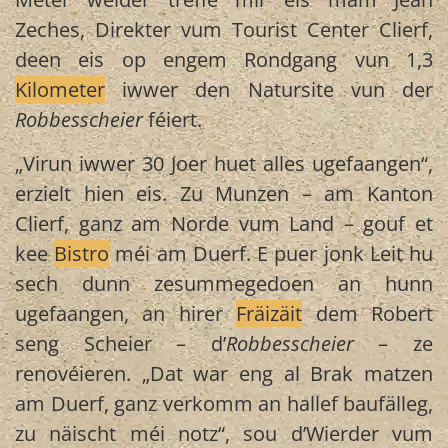
Zeches, Direkter vum Tourist Center Clierf,
deen eis op engem Rondgang vun 1,3
Kilometer
iwwer den Natursite vun der
Robbesscheier
féiert.
„Virun iwwer 30 Joer huet alles ugefaangen“,
erzielt hien eis. Zu Munzen – am Kanton
Clierf, ganz am Norde vum Land – gouf et
kee
Bistro
méi am Duerf. E puer jonk Leit hu
sech dunn zesummegedoen an hunn
ugefaangen, an hirer
Fräizäit
dem Robert
seng Scheier – d’
Robbesscheier
– ze
renovéieren. „Dat war eng al Brak matzen
am Duerf, ganz verkomm an hallef baufälleg,
zu näischt méi notz“, sou d’Wierder vum