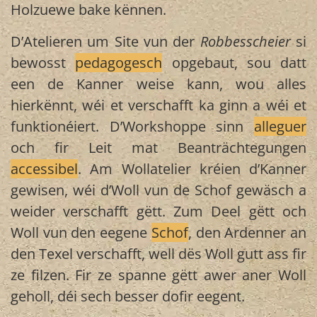
Holzuewe bake kënnen.
D’Atelieren um Site vun der
Robbesscheier
si
bewosst
pedagogesch
opgebaut, sou datt
een de Kanner weise kann, wou alles
hierkënnt, wéi et verschafft ka ginn a wéi et
funktionéiert. D’Workshoppe sinn
alleguer
och fir Leit mat Beanträchtegungen
accessibel
. Am Wollatelier kréien d’Kanner
gewisen, wéi d’Woll vun de Schof gewäsch a
weider verschafft gëtt. Zum Deel gëtt och
Woll vun den eegene
Schof
, den Ardenner an
den Texel verschafft, well dës Woll gutt ass fir
ze filzen. Fir ze spanne gëtt awer aner Woll
geholl, déi sech besser dofir eegent.