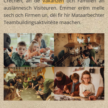
Crèchen, an de
Vakanzen
och Famillen an
auslännesch Visiteuren. Ëmmer erëm melle
sech och Firmen un, déi fir hir Mataarbechter
Teambuildingsaktivitéite maachen.