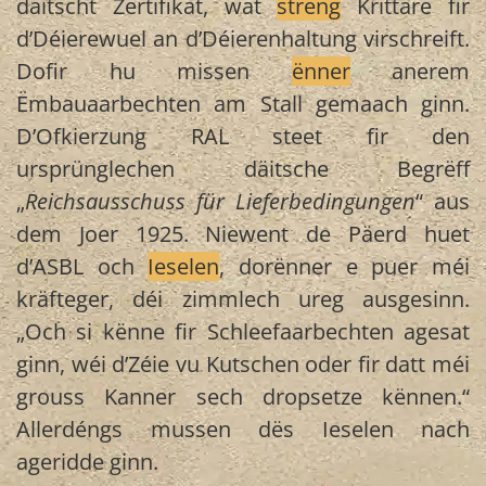
däitscht Zertifikat, wat
streng
Krittäre fir
d’Déierewuel an d’Déierenhaltung virschreift.
Dofir hu missen
ënner
anerem
Ëmbauaarbechten am Stall gemaach ginn.
D’Ofkierzung RAL steet fir den
ursprünglechen däitsche Begrëff
„
Reichsausschuss für Lieferbedingungen
“ aus
dem Joer 1925. Niewent de Päerd huet
d’ASBL och
Ieselen
, dorënner e puer méi
kräfteger, déi zimmlech ureg ausgesinn.
„Och si kënne fir Schleefaarbechten agesat
ginn, wéi d’Zéie vu Kutschen oder fir datt méi
grouss Kanner sech dropsetze kënnen.“
Allerdéngs mussen dës Ieselen nach
ageridde ginn.