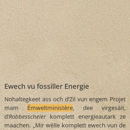
Ewech vu fossiller Energie
Nohaltegkeet ass och d’Zil vun engem Projet
mam
Ëmweltministère
, dee virgesäit,
d’
Robbesscheier
komplett energieautark ze
maachen. „Mir wëlle komplett ewech vun de