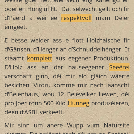
oder en Hong ufillt.“ Dat selwecht gëllt och fir
d’Päerd a wéi ee
respektvoll
mam Déier
ëmgeet.
E bësse weider ass e flott Holzhaische fir
d’Gänsen, d’Hénger an d’Schnuddelhénger. Et
staamt
komplett
aus eegener Produktioun.
D’Holz ass an der hauseegener
Seeërei
verschafft ginn, déi mir elo gläich wäerte
besichen. Virdru komme mir nach laanscht
d’Beienhaus, wou 12 Beievëlker liewen, déi
pro Joer ronn 500 Kilo
Hunneg
produzéieren,
deen d’ASBL verkeeft.
Mir sinn um anere Wupp vum Natursite