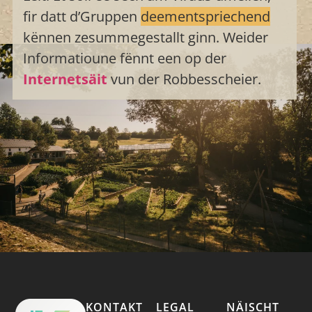
fir datt d’Gruppen
deementspriechend
kënnen zesummegestallt ginn. Weider
Informatioune fënnt een op der
Internetsäit
vun der Robbesscheier.
KONTAKT
LEGAL
NÄISCHT