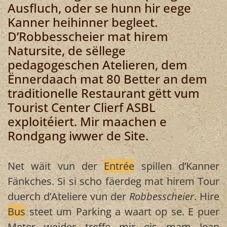
Ausfluch, oder se hunn hir eege
Kanner heihinner begleet.
D’Robbesscheier mat hirem
Natursite, de sëllege
pedagogeschen Atelieren, dem
Ënnerdaach mat 80 Better an dem
traditionelle Restaurant gëtt vum
Tourist Center Clierf ASBL
exploitéiert. Mir maachen e
Rondgang iwwer de Site.
Net wäit vun der
Entrée
spillen d’Kanner
Fänkches. Si si scho fäerdeg mat hirem Tour
duerch d’Ateliere vun der
Robbesscheier
. Hire
Bus
steet um Parking a waart op se. E puer
Meter weider treffe mir eis mam Jean