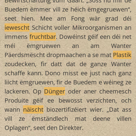
Bewirtschaftung vum Gaart. „Soss hu mir de
Buedem ëmmer vill ze héich ëmgegruewen“,
seet hien. Mee am Fong wär grad déi
iewescht
Schicht voller Mikroorganismen an
immens
fruchtbar
. Dowéinst géif een déi net
méi ëmgruewen an am Wanter
Päerdsmëscht dropmaachen a se mat
Plastik
zoudecken, fir datt dat de ganze Wanter
schaffe kann. Dono misst ee just nach ganz
liicht ëmgruewen, fir de Buedem e wéineg ze
lackeren. Op
Dünger
oder aner cheemesch
Produite géif ee bewosst verzichten, och
wann
näischt
biozertifizéiert wier. „Dat ass
vill ze ëmständlech mat deene villen
Oplagen“, seet den Direkter.