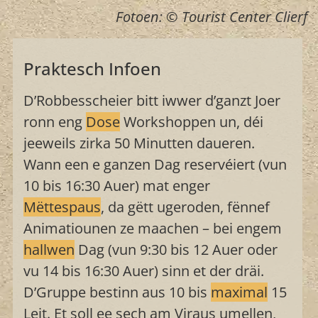
Fotoen: © Tourist Center Clierf
Praktesch Infoen
D’Robbesscheier bitt iwwer d’ganzt Joer
ronn eng
Dose
Workshoppen un, déi
jeeweils zirka 50 Minutten daueren.
Wann een e ganzen Dag reservéiert (vun
10 bis 16:30 Auer) mat enger
Mëttespaus
, da gëtt ugeroden, fënnef
Animatiounen ze maachen – bei engem
hallwen
Dag (vun 9:30 bis 12 Auer oder
vu 14 bis 16:30 Auer) sinn et der dräi.
D’Gruppe bestinn aus 10 bis
maximal
15
Leit. Et soll ee sech am Viraus umellen,