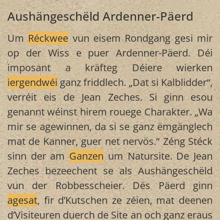
Aushängeschëld Ardenner-Päerd
Um
Réckwee
vun eisem Rondgang gesi mir
op der Wiss e puer Ardenner-Päerd. Déi
imposant a kräfteg Déiere wierken
iergendwéi
ganz friddlech. „Dat si Kalblidder“,
verréit eis de Jean Zeches. Si ginn esou
genannt wéinst hirem rouege Charakter. „Wa
mir se agewinnen, da si se ganz ëmgänglech
mat de Kanner, guer net nervös.“ Zéng Stéck
sinn der am
Ganzen
um Natursite. De Jean
Zeches bezeechent se als Aushängeschëld
vun der Robbesscheier. Dës Päerd ginn
agesat
, fir d’Kutschen ze zéien, mat deenen
d’Visiteuren duerch de Site an och ganz eraus