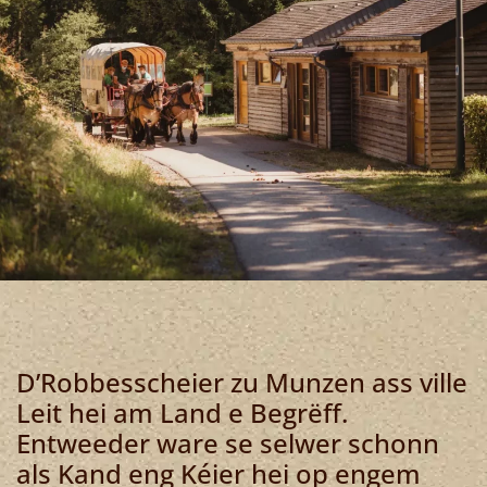
D’Robbesscheier zu Munzen ass ville
Leit hei am Land e Begrëff.
Entweeder ware se selwer schonn
als Kand eng Kéier hei op engem