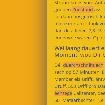
Stroumkrees vum Auto u
gudden
Zoustand
ass, 
se dann ausgetosch k
féiere mir am Ufank v
där dës Kéier 7,8 %
ënnerwee waren. Op dé
Wéi laang dauert 
Moment, wou Dir be
Déi
duerchschnëttlech
sech op 57 Minutten. E
Member eis urifft, än
Uruff. 550 Uriff pro D
eenzege
Callzenter, de
50 Mataarbechter. Ee