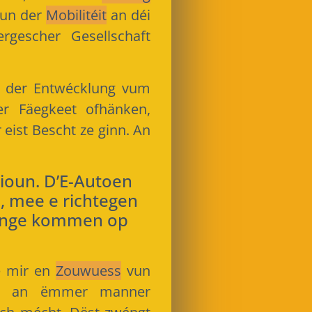
vun der
Mobilitéit
an déi
rgescher Gesellschaft
end der Entwécklung vum
er Fäegkeet ofhänken,
eist Bescht ze ginn. An
ioun. D’E-Autoen
, mee e richtegen
runge kommen op
e mir en
Zouwuess
vun
ch an ëmmer manner