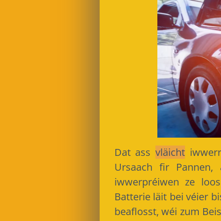
Dat ass
vläicht
iwwerra
Ursaach fir Pannen, 
iwwerpréiwen ze loos
Batterie läit bei véier
beaflosst, wéi zum Be