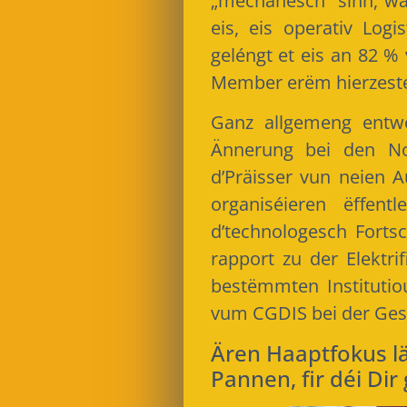
„mechanesch“ sinn, w
eis, eis operativ Log
geléngt et eis an 82 % 
Member erëm hierzeste
Ganz allgemeng entwé
Ännerung bei den No
d’Präisser vun neien 
organiséieren ëffent
d’technologesch Forts
rapport zu der Elektri
bestëmmten Institutio
vum CGDIS bei der Ges
Ären Haaptfokus lä
Pannen, fir déi Dir