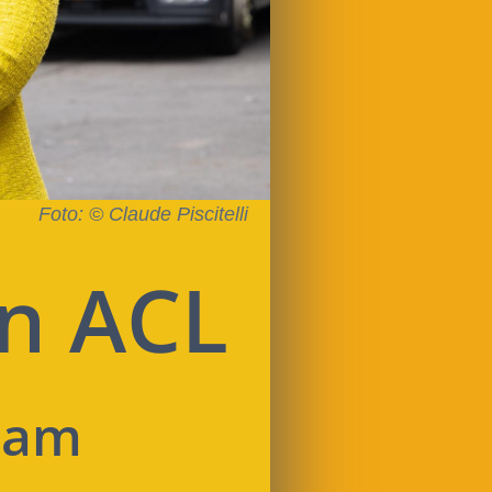
Foto: © Claude Piscitelli
en ACL
iam