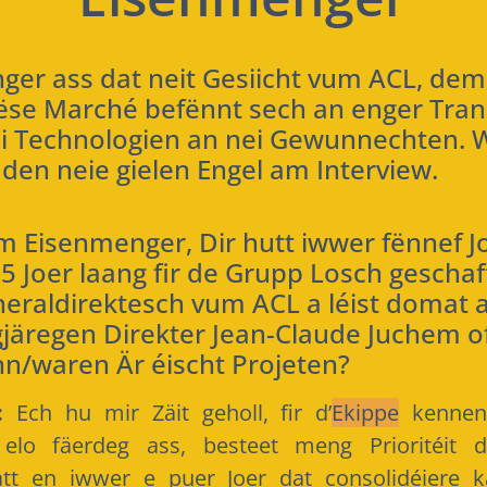
ger ass dat neit Gesiicht vum ACL, dem
ëse Marché befënnt sech an enger Tran
i Technologien an nei Gewunnechten. 
s den neie gielen Engel am Interview.
 Eisenmenger, Dir hutt iwwer fënnef Jo
 Joer laang fir de Grupp Losch geschafft
neraldirektesch vum ACL a léist domat a
gjäregen Direkter Jean-Claude Juchem of.
nn/waren Är éischt Projeten?
:
Ech hu mir Zäit geholl, fir d’
Ekippe
kennen 
 elo fäerdeg ass, besteet meng Prioritéit 
datt en iwwer e puer Joer dat consolidéiere