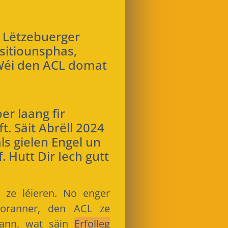
 Lëtzebuerger
sitiounsphas,
Wéi den ACL domat
er laang fir
. Säit Abrëll 2024
ls gielen Engel un
 Hutt Dir Iech gutt
ze léieren. No enger
doranner, den ACL ze
 kann, wat säin
Erfolleg