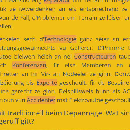
at heiansdo eng
Reparatur
um Terrain onméigle
istik ze iwwerdenken an eis entspriechend ze
vun de Fäll, d’Problemer um Terrain ze léisen a
llen.
ckelen sech d’
Technologië
ganz séier an erf
tzungsgewunnechte vu Gefierer. D’Primme b
Autoe bleiwen héich an nei
Constructeuren
tauc
lech
Konferenzen
, fir eise Memberen en o
chrëtter an hir Vir- an Nodeeler ze ginn. Dor
fizéierung eis
Experte
geschoult, fir de Besoin
une gerecht ze ginn. Beispillsweis hunn eis A
tioun vun
Accidenter
mat Elektroautoe geschoult
it traditionell beim Depannage. Wat si
 geruff gitt?