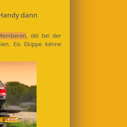
m Handy dann
Memberen
, déi bei der
ien. Eis Ekippe kënne