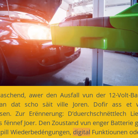
schend, awer den Ausfall vun der 12-Volt-Bat
an dat scho säit ville Joren. Dofir ass et
sen. Zur Erënnerung: D’duerchschnëttlech L
 bis fënnef Joer. Den Zoustand vun enger Batterie 
ispill Wiederbedéngungen,
digital
Funktiounen ode