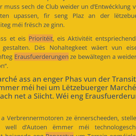
r muss sech de Club weider un d’Entwécklung 
en upassen, fir seng Plaz an der lëtzebue
äiteg méi frësch ze ginn.
ass et eis
Prioritéit
, eis Aktivitéit entspriech
 gestalten. Dës Nohaltegkeet wäert vun eis
nfteg
Erausfuerderungen
ze bewältegen a weider 
 on“.
ché ass an enger Phas vun der Transit
ëmmer méi hei um Lëtzebuerger Marché
ach net a Siicht. Wéi eng Erausfuerde
- a Verbrennermotoren ze ënnerscheeden, stell
t, well d’Autoen ëmmer méi technologes