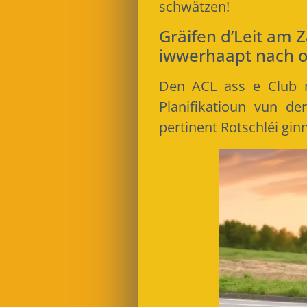
schwätzen!
Gräifen d’Leit am 
iwwerhaapt nach o
Den ACL ass e Club 
Planifikatioun vun d
pertinent Rotschléi ginn