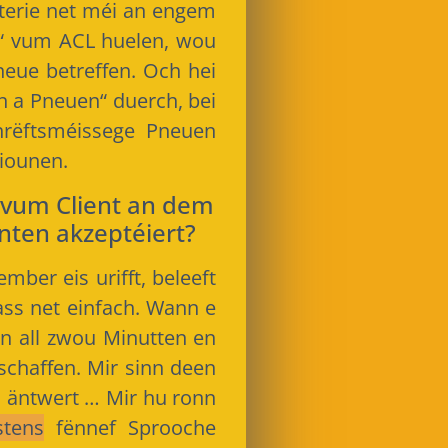
tterie net méi an engem
r“ vum ACL huelen, wou
Pneue betreffen. Och hei
n a Pneuen“ duerch, bei
rëftsméissege Pneuen
iounen.
 vum Client an dem
nten akzeptéiert?
er eis urifft, beleeft
ass net einfach. Wann e
 all zwou Minutten en
schaffen. Mir sinn deen
 äntwert … Mir hu ronn
stens
fënnef Sprooche