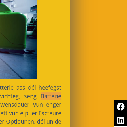
terie ass déi heefegst
 wichteg, seng
Batterie
iewensdauer vun enger
gëtt vun e puer Facteure
r Optiounen, déi un de