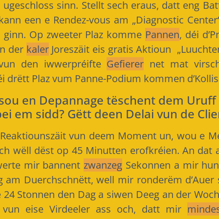
geschloss sinn. Stellt sech eraus, datt eng Ba
kann een e Rendez-vous am „Diagnostic Cente
a ginn. Op zweeter Plaz komme
Pannen
, déi d’
un der
kaler
Joreszäit eis gratis Aktioun „Luuchte
 vun den iwwerpréifte
Gefierer
net mat virsch
i drëtt Plaz vum Panne-Podium kommen d’Kollis
esou en Depannage tëschent dem Uruff
i em sidd? Gëtt deen Delai vun de Clie
Reaktiounszäit vun deem Moment un, wou e Memb
ch wëll dëst op 45 Minutten erofkréien. An dat 
twerte mir bannent
zwanzeg
Sekonnen a mir hunn
ag am Duerchschnëtt, well mir ronderëm d’Auer 
e 24 Stonnen den Dag a siwen Deeg an der Woch
 vun eise Virdeeler ass och, datt mir
minde