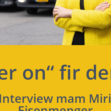
r on“ fir d
 Interview mam Mir
Eisenmenger