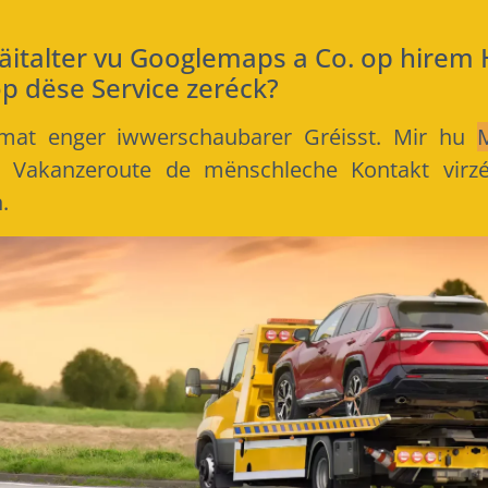
Zäitalter vu Googlemaps a Co. op hire
p dëse Service zeréck?
mat enger iwwerschaubarer Gréisst. Mir hu
er Vakanzeroute de mënschleche Kontakt virzé
.