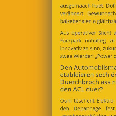
ausgemaach huet. Dofi
verännert Gewunnecht
bäizebehalen a gläichz
Aus operativer Siicht 
Fuerpark nohalteg ze
innovativ ze sinn, zukü
zwee Wierder: „Power
Den Automobilsmar
etabléieren sech 
Duerchbroch ass n
den ACL duer?
Ouni tëschent Elektro
den Depannagë fes