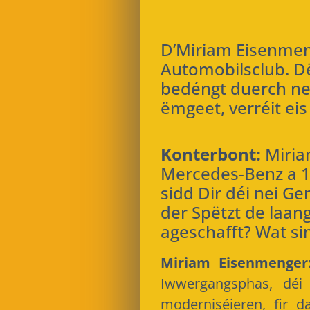
D’Miriam Eisenmen
Automobilsclub. D
bedéngt duerch ne
ëmgeet, verréit ei
Konterbont:
Miriam
Mercedes-Benz a 15
sidd Dir déi nei Ge
der Spëtzt de laan
ageschafft? Wat si
Miriam Eisenmenger
Iwwergangsphas, déi
moderniséieren, fir 