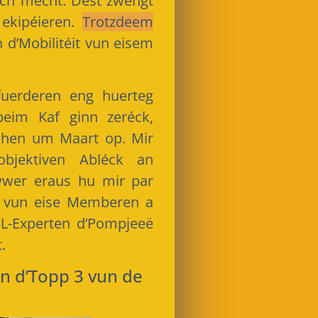
ch mécht. Dëst zwéngt
 ekipéieren.
Trotzdeem
n d’Mobilitéit vun eisem
uerderen eng huerteg
eim Kaf ginn zeréck,
hen um Maart op. Mir
bjektiven Abléck an
iwwer eraus hu mir par
e vun eise Memberen a
CL-Experten d’Pompjeeë
.
nn d’Topp 3 vun de