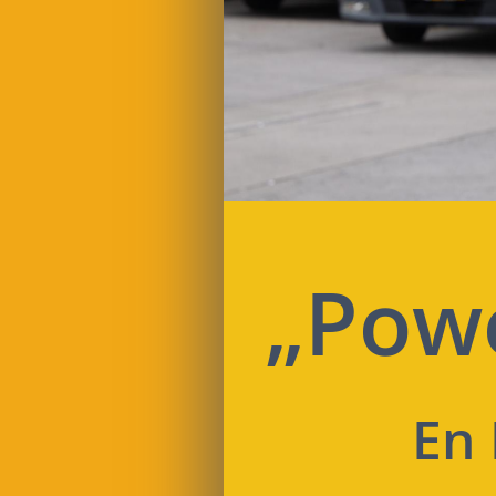
„Powe
En