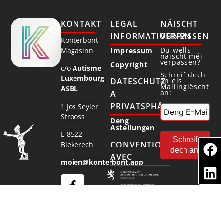
KONTAKT
LEGAL
NÄISCHT
INFORMATIOUNEN
VERPASSEN
Konterbont
Du wëlls
Magasinn
Impressum
näischt méi
verpassen?
Copyright
c/o
Autisme
Schreif dech
Luxembourg
DATESCHUTZ
an eis
Mailinglëscht
ASBL
an:
A
PRIVATSPHÄR
1 Jos Seyler
Strooss
Deng
Astellungen
L-8522
CONVENTIONNÉ
Biekerech
AVEC
moien@konterbont.app