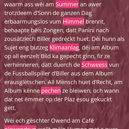
waarm ass wéi am
Summer
an awer
trotzdeem d’Sonn de ganzen Dag
erbaarmungslos vum
Himmel
brennt,
behaapte béis Zongen, datt Panini nach
zousätzlech Biller gedréckt huet. Déi hunn als
Sujet eng butzeg
Klimaanlag
, déi am Album
op all eenzelt Bild ka gepecht ginn, fir ze
verhënneren, datt duerch de
Schweess
vun
de Fussballspiller d’Biller aus dem Album
erausglëtschen. All Mënsch huet d’Recht, am
Album kënne
pechen
ze bleiwen, och wann
dat net ëmmer op der Plaz esou gekuckt
gëtt.
Wéi ech gëschter Owend am Café