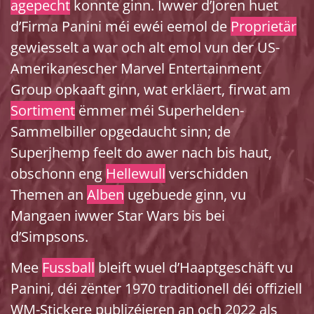
agepecht
konnte ginn. Iwwer d’Joren huet
d’Firma Panini méi ewéi eemol de
Proprietär
gewiesselt a war och alt emol vun der US-
Amerikanescher Marvel Entertainment
Group opkaaft ginn, wat erkläert, firwat am
Sortiment
ëmmer méi Superhelden-
Sammelbiller opgedaucht sinn; de
Superjhemp feelt do awer nach bis haut,
obschonn eng
Hellewull
verschidden
Themen an
Alben
ugebuede ginn, vu
Mangaen iwwer Star Wars bis bei
d’Simpsons.
Mee
Fussball
bleift wuel d’Haaptgeschäft vu
Panini, déi zënter 1970 traditionell déi offiziell
WM-Stickere publizéieren an och 2022 als