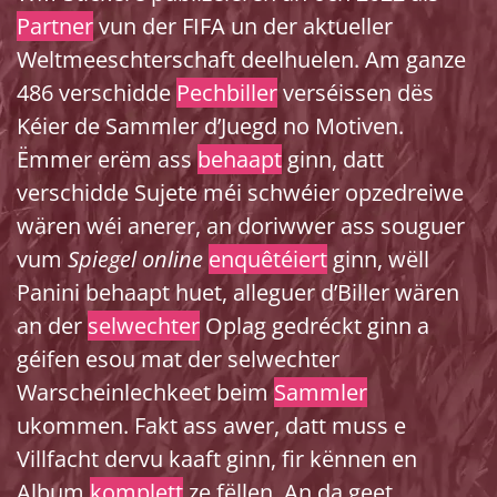
Partner
vun der FIFA un der aktueller
Weltmeeschterschaft deelhuelen. Am ganze
486 verschidde
Pechbiller
verséissen dës
Kéier de Sammler d’Juegd no Motiven.
Ëmmer erëm ass
behaapt
ginn, datt
verschidde Sujete méi schwéier opzedreiwe
wären wéi anerer, an doriwwer ass souguer
vum
Spiegel online
enquêtéiert
ginn, wëll
Panini behaapt huet, alleguer d’Biller wären
an der
selwechter
Oplag gedréckt ginn a
géifen esou mat der selwechter
Warscheinlechkeet beim
Sammler
ukommen. Fakt ass awer, datt muss e
Villfacht dervu kaaft ginn, fir kënnen en
Album
komplett
ze fëllen. An da geet