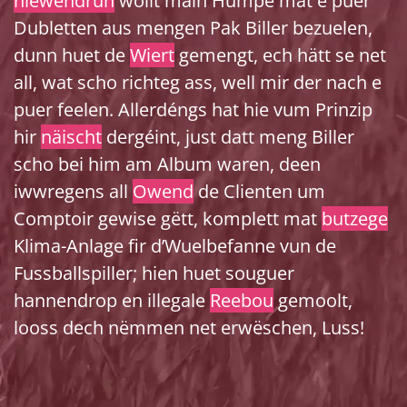
niewendrun
wollt mäin Humpe mat e puer
Dubletten aus mengen Pak Biller bezuelen,
dunn huet de
Wiert
gemengt, ech hätt se net
all, wat scho richteg ass, well mir der nach e
puer feelen. Allerdéngs hat hie vum Prinzip
hir
näischt
dergéint, just datt meng Biller
scho bei him am Album waren, deen
iwwregens all
Owend
de Clienten um
Comptoir gewise gëtt, komplett mat
butzege
Klima-Anlage fir d’Wuelbefanne vun de
Fussballspiller; hien huet souguer
hannendrop en illegale
Reebou
gemoolt,
looss dech nëmmen net erwëschen, Luss!