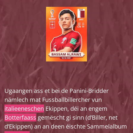
Ugaangen ass et bei de Panini-Bridder
nämlech mat Fussballbillercher vun
italieeneschen
Ekippen, déi an engem
Botterfaass
gemëscht gi sinn (d’Biller, net
d’Ekippen) an an deen éischte Sammelalbum