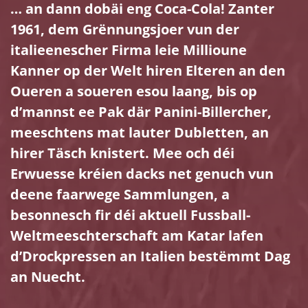
… an dann dobäi eng Coca-Cola! Zanter
1961, dem Grënnungsjoer vun der
italieenescher Firma leie Millioune
Kanner op der Welt hiren Elteren an den
Oueren a soueren esou laang, bis op
d’mannst ee Pak där Panini-Billercher,
meeschtens mat lauter Dubletten, an
hirer Täsch knistert. Mee och déi
Erwuesse kréien dacks net genuch vun
deene faarwege Sammlungen, a
besonnesch fir déi aktuell Fussball-
Weltmeeschterschaft am Katar lafen
d’Drockpressen an Italien bestëmmt Dag
an Nuecht.