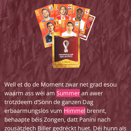
Well et do de Moment zwar net grad esou
waarm ass wéi am
Summer
an awer
trotzdeem d’Sonn de ganzen Dag
erbaarmungslos vum
Himmel
brennt,
behaapte béis Zongen, datt Panini nach
zousätzlech Biller gedréckt huet. Déi hunn als