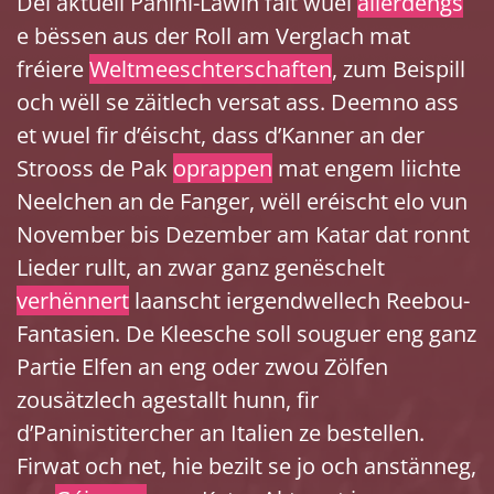
Déi aktuell Panini-Lawin fält wuel
allerdéngs
e bëssen aus der Roll am Verglach mat
fréiere
Weltmeeschterschaften
, zum Beispill
och wëll se zäitlech versat ass. Deemno ass
et wuel fir d’éischt, dass d’Kanner an der
Strooss de Pak
oprappen
mat engem liichte
Neelchen an de Fanger, wëll eréischt elo vun
November bis Dezember am Katar dat ronnt
Lieder rullt, an zwar ganz genëschelt
verhënnert
laanscht iergendwellech Reebou-
Fantasien. De Kleesche soll souguer eng ganz
Partie Elfen an eng oder zwou Zölfen
zousätzlech agestallt hunn, fir
d’Paninistitercher an Italien ze bestellen.
Firwat och net, hie bezilt se jo och anstänneg,