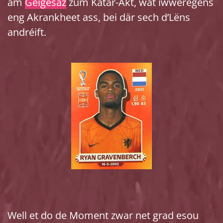
am
Géigesaz
zum Katar-Akt, wat iwweregens
eng Akrankheet ass, bei där sech d’Lëns
andréift.
Well et do de Moment zwar net grad esou