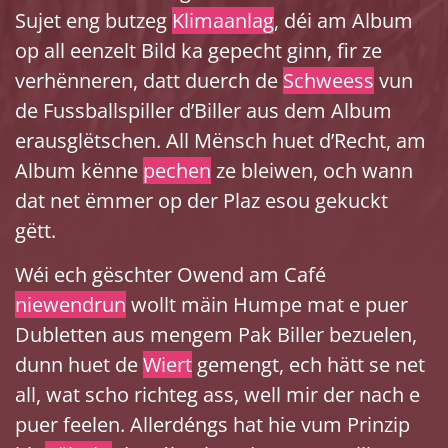
Sujet eng butzeg
Klimaanlag
, déi am Album
op all eenzelt Bild ka gepecht ginn, fir ze
verhënneren, datt duerch de
Schweess
vun
de Fussballspiller d’Biller aus dem Album
erausglëtschen. All Mënsch huet d’Recht, am
Album kënne
pechen
ze bleiwen, och wann
dat net ëmmer op der Plaz esou gekuckt
gëtt.
Wéi ech gëschter Owend am Café
niewendrun
wollt mäin Humpe mat e puer
Dubletten aus mengem Pak Biller bezuelen,
dunn huet de
Wiert
gemengt, ech hätt se net
all, wat scho richteg ass, well mir der nach e
puer feelen. Allerdéngs hat hie vum Prinzip