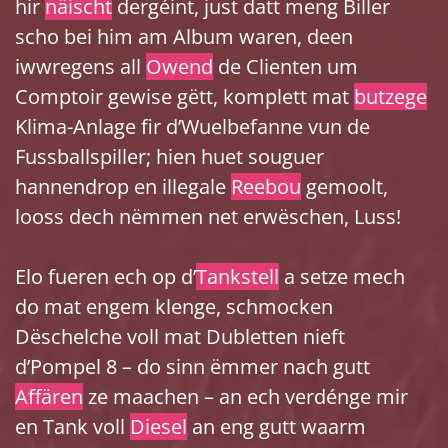
hir
näischt
dergéint, just datt meng Biller
scho bei him am Album waren, deen
iwwregens all
Owend
de Clienten um
Comptoir gewise gëtt, komplett mat
butzege
Klima-Anlage fir d’Wuelbefanne vun de
Fussballspiller; hien huet souguer
hannendrop en illegale
Reebou
gemoolt,
looss dech nëmmen net erwëschen, Luss!
Elo fueren ech op d’
Tankstell
a setze mech
do mat engem klenge, schmocken
Dëschelche voll mat Dubletten nieft
d’Pompel 8 – do sinn ëmmer nach gutt
Affären
ze maachen – an ech verdénge mir
en Tank voll
Diesel
an eng gutt waarm