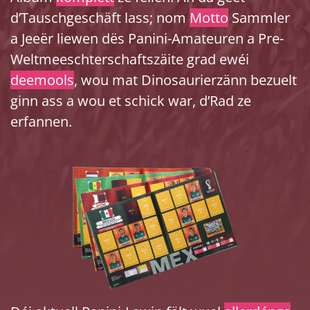
d’Tauschgeschäft lass; nom
Motto
Sammler
a Jeeër liewen dës Panini-Amateuren a Pre-
Weltmeeschterschaftszäite grad ewéi
deemools
, wou mat Dinosaurierzänn bezuelt
ginn ass a wou et schick war, d’Rad ze
erfannen.