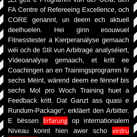
FA Centre of Refereeing Excellence, och
CORE genannt, un deem ech aktuell
deelhuelen. Hei ginn esouwuel
Fitnesstester a Kierperanalyse gemaach
wéi och de Stil vun Arbitrage analyséiert,
Videoanalyse gemaach, et kritt ee
Coachingen an en Trainingsprogramm fir
sechs Méint, wärend deem ee fënnef bis
sechs Mol pro Woch Training huet a
Feedback kritt. Dat Ganzt ass quasi e
Rundum-Package“, erkläert den Arbitter.
Erfarung
E bëssen
op internationalem
virdru
Niveau konnt hien awer scho