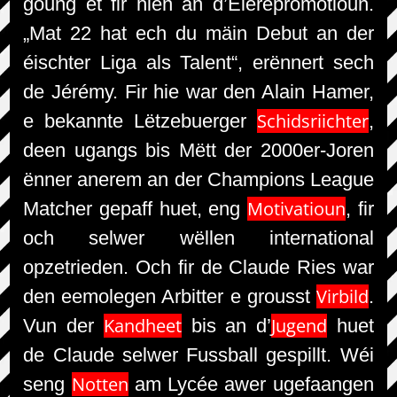
goung et fir hien an d’Éierepromotioun.
„Mat 22 hat ech du mäin Debut an der
éischter Liga als Talent“, erënnert sech
de Jérémy. Fir hie war den Alain Hamer,
Schidsriichter
e bekannte Lëtzebuerger
,
deen ugangs bis Mëtt der 2000er-Joren
ënner anerem an der Champions League
Motivatioun
Matcher gepaff huet, eng
, fir
och selwer wëllen international
opzetrieden. Och fir de Claude Ries war
Virbild
den eemolegen Arbitter e grousst
.
Kandheet
Jugend
Vun der
bis an d’
huet
de Claude selwer Fussball gespillt. Wéi
Notten
seng
am Lycée awer ugefaangen