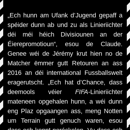
„Ech hunn am Ufank d’Jugend gepaff a
spéider dunn ab und zu als Linieriichter
déi méi héich Divisiounen an der
Éierepromotioun“, esou de Claude.
Genee wéi de Jérémy krut hien no de
Matcher ëmmer gutt Retouren an ass
2016 an déi international Fussballswelt
eragerutscht. „Ech hat d’Chance, dass
deemools véier
FIFA
-Linieriichter
mateneen opgehalen hunn, a wéi dunn
eng Plaz opgaangen ass, meng Notten
um Terrain gutt genuch waren, esou