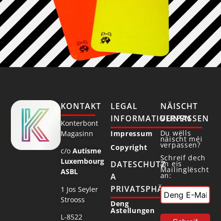
KONTAKT
LEGAL
NÄISCHT
INFORMATIOUNEN
VERPASSEN
Konterbont
Du wëlls
Magasinn
Impressum
näischt méi
verpassen?
Copyright
c/o
Autisme
Schreif dech
Luxembourg
DATESCHUTZ
an eis
Mailinglëscht
ASBL
an:
A
PRIVATSPHÄR
1 Jos Seyler
Strooss
Deng
Astellungen
L-8522