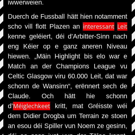
iwwerweien.
Duerch de Fussball hätt hien notamment
interessant
Leit
scho vill flott Plazen an
kenne geléiert, déi d’Arbitter-Sinn nach
eng Kéier op e ganz aneren Niveau
hiewen. „Mäin Highlight bis elo war e
Match an der Champions League vu
Celtic Glasgow viru 60.000 Leit, dat war
schonn de Wansinn“, erënnert sech de
Claude. Och hätt hie schonn
Méiglechkeet
d’
kritt, mat Gréisste wéi
dem Didier Drogba um Terrain ze stoen
an esou déi Spiller vun Noem ze gesinn,