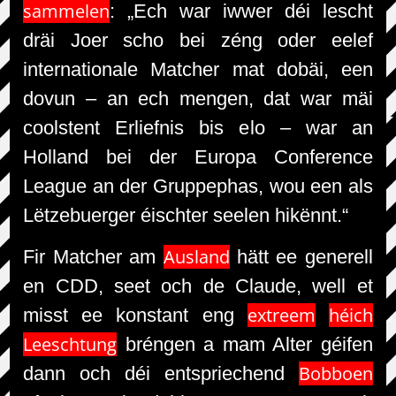
sammelen
: „Ech war iwwer déi lescht
dräi Joer scho bei zéng oder eelef
internationale Matcher mat dobäi, een
dovun – an ech mengen, dat war mäi
coolstent Erliefnis bis elo – war an
Holland bei der Europa Conference
League an der Gruppephas, wou een als
Lëtzebuerger éischter seelen hikënnt.“
Ausland
Fir Matcher am
hätt ee generell
en CDD, seet och de Claude, well et
extreem
héich
misst ee konstant eng
Leeschtung
bréngen a mam Alter géifen
Bobboen
dann och déi entspriechend