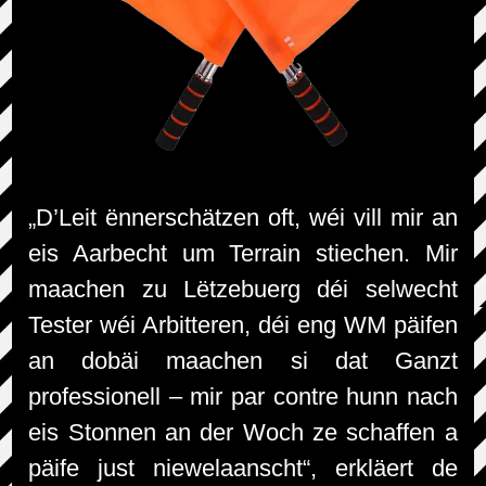
„D’Leit ënnerschätzen oft, wéi vill mir an
eis Aarbecht um Terrain stiechen. Mir
maachen zu Lëtzebuerg déi selwecht
Tester wéi Arbitteren, déi eng WM päifen
an dobäi maachen si dat Ganzt
professionell – mir par contre hunn nach
eis Stonnen an der Woch ze schaffen a
päife just niewelaanscht“, erkläert de