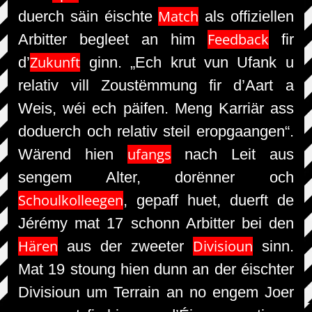
Match
duerch säin éischte
als offiziellen
Feedback
Arbitter begleet an him
fir
Zukunft
d’
ginn. „Ech krut vun Ufank u
relativ vill Zoustëmmung fir d’Aart a
Weis, wéi ech päifen. Meng Karriär ass
doduerch och relativ steil eropgaangen“.
ufangs
Wärend hien
nach Leit aus
sengem Alter, dorënner och
Schoulkolleegen
, gepaff huet, duerft de
Jérémy mat 17 schonn Arbitter bei den
Hären
Divisioun
aus der zweeter
sinn.
Mat 19 stoung hien dunn an der éischter
Divisioun um Terrain an no engem Joer