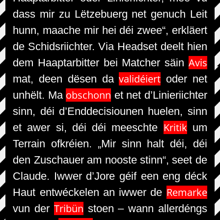
dass mir zu Lëtzebuerg net genuch Leit
hunn, maache mir hei déi zwee“, erkläert
de Schidsriichter. Via Headset deelt hien
Avis
dem Haaptarbitter bei Matcher säin
validéiert
mat, deen dësen da
oder net
obschonn
unhëlt. Ma
et net d’Linieriichter
sinn, déi d’Enddecisiounen huelen, sinn
Kritik
et awer si, déi déi meeschte
um
Terrain ofkréien. „Mir sinn halt déi, déi
den Zuschauer am nooste stinn“, seet de
Claude. Iwwer d’Jore géif een eng déck
Remarke
Haut entwéckelen an iwwer de
Tribün
vun der
stoen – wann allerdéngs