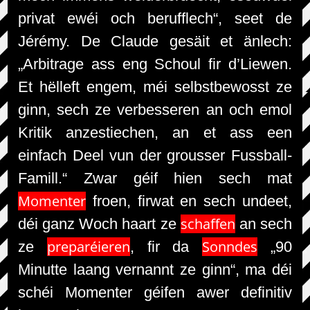
privat ewéi och berufflech“, seet de
Jérémy. De Claude gesäit et änlech:
„Arbitrage ass eng Schoul fir d’Liewen.
Et hëlleft engem, méi selbstbewosst ze
ginn, sech ze verbesseren an och emol
Kritik anzestiechen, an et ass een
einfach Deel vun der grousser Fussball-
Famill.“ Zwar géif hien sech mat
Momenter
froen, firwat en sech undeet,
schaffen
déi ganz Woch haart ze
an sech
preparéieren
Sonndes
ze
, fir da
„90
Minutte laang vernannt ze ginn“, ma déi
schéi Momenter géifen awer definitiv