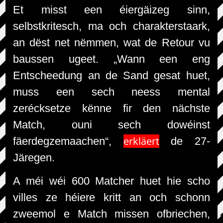
Et misst een éiergäizeg sinn,
selbstkritesch, ma och charakterstaark,
an dëst net nëmmen, wat de Retour vu
baussen ugeet. „Wann een eng
Entscheedung an de Sand gesat huet,
muss een sech neess mental
zerécksetze kënne fir den nächste
Match, ouni sech dowéinst
erkläert
fäerdegzemaachen“,
de 27-
Järegen.
A méi wéi 600 Matcher huet hie scho
villes ze héiere kritt an och schonn
zweemol e Match missen ofbriechen,