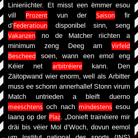
Linieriichter. Et misst een ëmmer esou
Prozent
Saison
vill
vun der
fir
Federatioun
d’
disponibel sinn, seng
Vakanzen
no de Matcher riichten a
Virfeld
minimum zeng Deeg am
Bescheed
soen, wann een emol eng
arbitréiere
Kéier net
kann. Den
Zäitopwand wier enorm, well als Arbitter
muss ee schonn annerhallef Stonn virum
Match untrieden a bleift duerno
meeschtens
mindestens
och nach
esou
Plaz
laang op der
. „Donieft trainéiere mir
dräi bis véier Mol d’Woch, dovun eemol
um Institut national des sports (INS)