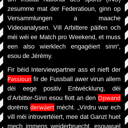
zesumme mat der Federatioun, ginn op
Versammlungen a maache
Videoanalysen. Vill Arbittere päifen och
méi wéi ee Match pro Weekend, et muss
een also wierklech engagéiert sinn“,
esou de Jérémy.
Fir béid Interviewpartner ass et nieft der
Passioun
fir de Fussball awer virun allem
déi eege positiv Entwécklung, déi
Opwand
d’Arbitter-Sinn esou flott an den
derwäert
dorëms
mécht. „Virdru war ech
vill méi introvertéiert, mee dat Ganzt huet
mech immens weiderbruecht, esouwuel