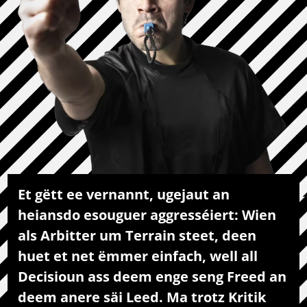
Et gëtt ee vernannt, ugejaut an
heiansdo esouguer aggresséiert: Wien
als Arbitter um Terrain steet, deen
huet et net ëmmer einfach, well all
Decisioun ass deem enge seng Freed an
deem anere säi Leed. Ma trotz Kritik