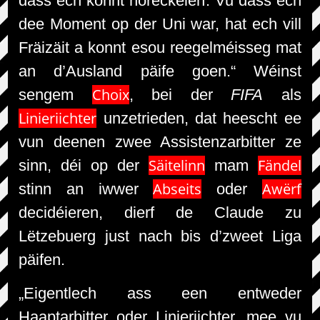
dass ech konnt noréckelen. Vu dass ech
dee Moment op der Uni war, hat ech vill
Fräizäit a konnt esou reegelméisseg mat
an d’Ausland päife goen.“ Wéinst
Choix
sengem
, bei der
FIFA
als
Linieriichter
unzetrieden, dat heescht ee
vun deenen zwee Assistenzarbitter ze
Säitelinn
Fändel
sinn, déi op der
mam
Abseits
Awërf
stinn an iwwer
oder
decidéieren, dierf de Claude zu
Lëtzebuerg just nach bis d’zweet Liga
päifen.
„Eigentlech ass een entweder
Haaptarbitter oder Linieriichter, mee vu