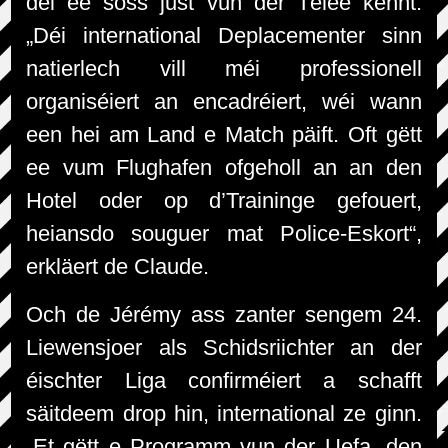
déi ee soss just vun der Tëlee kennt.
„Déi international Deplacementer sinn
natierlech vill méi professionell
organiséiert an encadréiert, wéi wann
een hei am Land e Match päift. Oft gëtt
ee vum Flughafen ofgeholl an an den
Hotel oder op d’Traininge gefouert,
heiansdo souguer mat Police-Eskort“,
erkläert de Claude.
Och de Jérémy ass zanter sengem 24.
Liewensjoer als Schidsriichter an der
éischter Liga confirméiert a schafft
säitdeem drop hin, international ze ginn.
„Et gëtt e Programm vun der Uefa, den