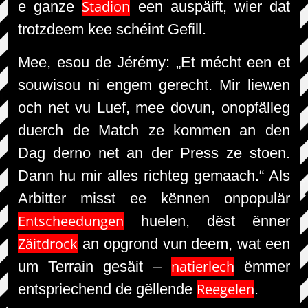
Stadion
e ganze
een auspäift, wier dat
trotzdeem kee schéint Gefill.
Mee, esou de Jérémy: „Et mécht een et
souwisou ni engem gerecht. Mir liewen
och net vu Luef, mee dovun, onopfälleg
duerch de Match ze kommen an den
Dag derno net an der Press ze stoen.
Dann hu mir alles richteg gemaach.“ Als
Arbitter misst ee kënnen onpopulär
Entscheedungen
huelen, dëst ënner
Zäitdrock
an opgrond vun deem, wat een
natierlech
um Terrain gesäit –
ëmmer
Reegelen
entspriechend de gëllende
.