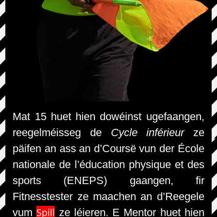
Mat 15 huet hien dowéinst ugefaangen,
reegelméisseg de
Cycle inférieur
ze
päifen an ass an d’Coursë vun der École
nationale de l’éducation physique et des
sports (ENEPS) gaangen, fir
Fitnesstester ze maachen an d’Reegele
Spill
vum
ze léieren. E Mentor huet hien