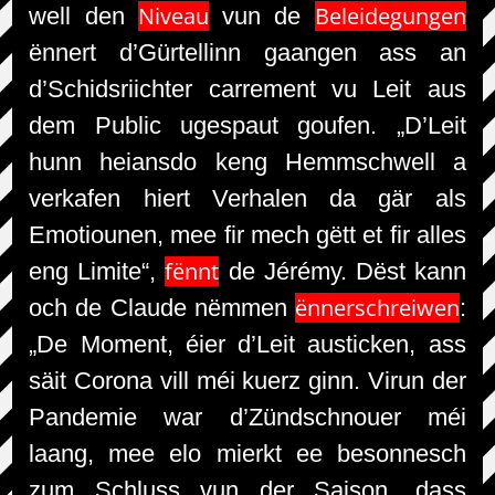
Niveau
Beleidegungen
well den
vun de
ënnert d’Gürtellinn gaangen ass an
d’Schidsriichter carrement vu Leit aus
dem Public ugespaut goufen. „D’Leit
hunn heiansdo keng Hemmschwell a
verkafen hiert Verhalen da gär als
Emotiounen, mee fir mech gëtt et fir alles
fënnt
eng Limite“,
de Jérémy. Dëst kann
ënnerschreiwen
och de Claude nëmmen
:
„De Moment, éier d’Leit austicken, ass
säit Corona vill méi kuerz ginn. Virun der
Pandemie war d’Zündschnouer méi
laang, mee elo mierkt ee besonnesch
zum Schluss vun der Saison, dass