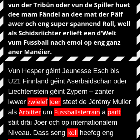
vun der Tribün oder vun de Spiller huet
dee mam Fändel an dee mat der Päif
awer och eng super spannend Roll, well
als Schidsriichter erlieft een d’Welt
vum Fussball nach emol op eng ganz
aner Manéier.
Vun Hesper géint Jeunesse Esch bis
U21 Finnland géint Aserbaidschan oder
Liechtenstein géint Zypern – zanter
zwielef
Joer
iwwer
steet de Jérémy Muller
Arbitter
Fussballsterrain
päift
als
um
a
säit dräi Joer och op internationalem
Roll
Niveau. Dass seng
heefeg eng