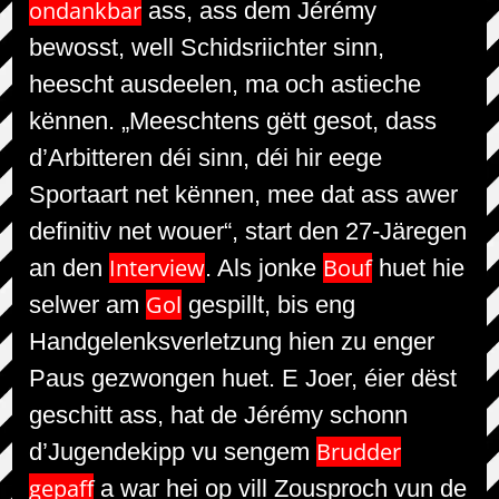
ondankbar
ass, ass dem Jérémy
bewosst, well Schidsriichter sinn,
heescht ausdeelen, ma och astieche
kënnen. „Meeschtens gëtt gesot, dass
d’Arbitteren déi sinn, déi hir eege
Sportaart net kënnen, mee dat ass awer
definitiv net wouer“, start den 27-Järegen
Interview
Bouf
an den
. Als jonke
huet hie
Gol
selwer am
gespillt, bis eng
Handgelenksverletzung hien zu enger
Paus gezwongen huet. E Joer, éier dëst
geschitt ass, hat de Jérémy schonn
Brudder
d’Jugendekipp vu sengem
gepaff
a war hei op vill Zousproch vun de