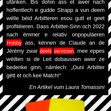
ufänken. Bis dohin ass et awer nach
hoffentlech e gudde Strapp a vun deem
wëlle béid Arbitteren esou gutt et geet
profitéieren. Dass Arbitter-Sinn och 2022
nach ëmmer e relativ onpopuläeren
Hobby
ass, kënnen de Claude an de
deels
verstoen
Jérémy zwar
, mee eppes
wéilten si de Leit dobaussen awer ze
bedenke ginn, nämlech: „Ouni Arbitter
gëtt et och kee Match!“
En Artikel vum Laura Tomassini