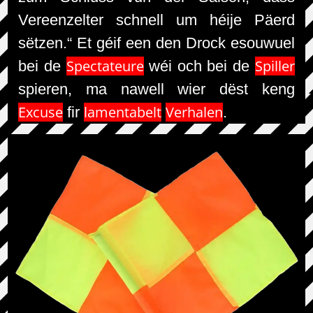
Vereenzelter schnell um héije Päerd
sëtzen.“ Et géif een den Drock esouwuel
Spectateure
Spiller
bei de
wéi och bei de
spieren, ma nawell wier dëst keng
Excuse
lamentabelt
Verhalen
fir
.