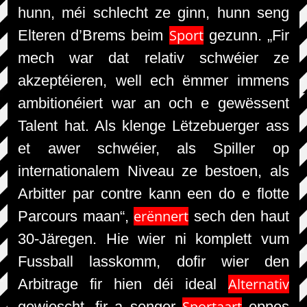
hunn, méi schlecht ze ginn, hunn seng
Sport
Elteren d’Brems beim
gezunn. „Fir
mech war dat relativ schwéier ze
akzeptéieren, well ech ëmmer immens
ambitionéiert war an och e gewëssent
Talent hat. Als klenge Lëtzebuerger ass
et awer schwéier, als Spiller op
internationalem Niveau ze bestoen, als
Arbitter par contre kann een do e flotte
erënnert
Parcours maan“,
sech den haut
30-Järegen. Hie wier ni komplett vum
Fussball lasskomm, dofir wier den
Alternativ
Arbitrage fir hien déi ideal
Sportaart
gewiescht, fir a senger
eppes