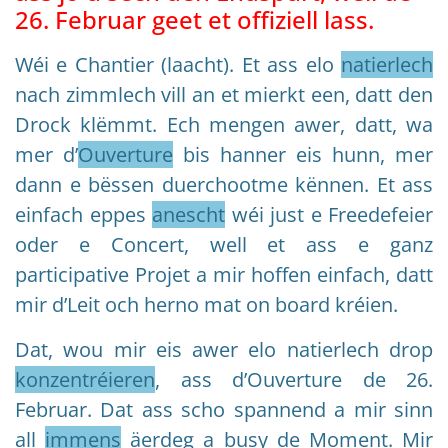
26. Februar geet et offiziell lass.
Wéi e Chantier (laacht). Et ass elo
natierlech
nach zimmlech vill an et mierkt een, datt den
Drock klëmmt. Ech mengen awer, datt, wa
mer d’
Ouverture
bis hanner eis hunn, mer
dann e bëssen duerchootme kënnen. Et ass
einfach eppes
anescht
wéi just e Freedefeier
oder e Concert, well et ass e ganz
participative Projet a mir hoffen einfach, datt
mir d’Leit och herno mat on board kréien.
Dat, wou mir eis awer elo natierlech drop
konzentréieren
, ass d’Ouverture de 26.
Februar. Dat ass scho spannend a mir sinn
all
immens
äerdeg a busy de Moment. Mir