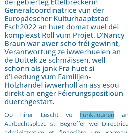
déi gebierteg Ettelbréckerin
Generalcoordinatrice vun der
Europäescher Kulturhaaptstad
Esch2022 an huet domat wuel déi
komplexst Roll vum Projet. D’Nancy
Braun war awer scho fréi gewinnt,
Verantwortung ze iwwerhuelen an
de Buttek ze schmäissen, well
schonn als jonk Fra huet si
d’Leedung vum Familljen-
Holzhandel iwwerholl an ass esou
direkt an enger Féierungspositioun
duerchgestart.
Op hirer Lëscht vu
Funktiounen
an
Aarbechtsplaze sti Begrëffer wéi Directrice
administrative et financière um Barreau,