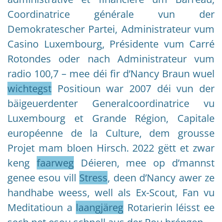
Coordinatrice générale vun der
Demokratescher Partei, Administrateur vum
Casino Luxembourg, Présidente vum Carré
Rotondes oder nach Administrateur vum
radio 100,7 – mee déi fir d’Nancy Braun wuel
wichtegst
Positioun war 2007 déi vun der
bäigeuerdenter Generalcoordinatrice vu
Luxembourg et Grande Région, Capitale
européenne de la Culture, dem grousse
Projet mam bloen Hirsch. 2022 gëtt et zwar
keng
faarweg
Déieren, mee op d’mannst
genee esou vill
Stress
, deen d’Nancy awer ze
handhabe weess, well als Ex-Scout, Fan vu
Meditatioun a
laangjäreg
Rotarierin léisst ee