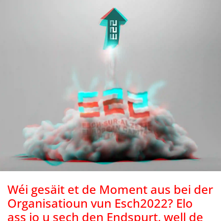
Wéi gesäit et de Moment aus bei der
Organisatioun vun Esch2022? Elo
ass jo u sech den Endspurt, well de