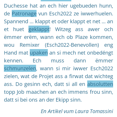
Duchesse hat an ech hier ugebueden hunn,
de
Patronage
vun Esch2022 ze iwwerhuelen.
Spannend … klappt et oder klappt et net … an
et huet
geklappt
! Witzeg ass awer och
ëmmer erëm, wann ech ob Plaze kommen,
wou Remixer (Esch2022-Benevollen) eng
Hand mat
upaken
an si mech net onbedéngt
kennen. Ech muss dann ëmmer
schmunzelen
, wann si mir iwwer Esch2022
zielen, wat de Projet ass a firwat dat wichteg
ass. Do gesinn ech, datt si all en
absolutten
topp Job maachen an ech immens frou sinn,
datt si bei ons an der Ekipp sinn.
En Artikel vum Laura Tomassini