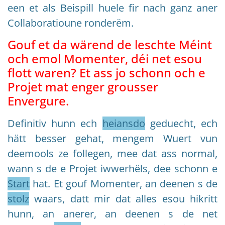
een et als Beispill huele fir nach ganz aner
Collaboratioune ronderëm.
Gouf et da wärend de leschte Méint
och emol Momenter, déi net esou
flott waren? Et ass jo schonn och e
Projet mat enger grousser
Envergure.
Definitiv hunn ech
heiansdo
geduecht, ech
hätt besser gehat, mengem Wuert vun
deemools ze follegen, mee dat ass normal,
wann s de e Projet iwwerhëls, dee schonn e
Start
hat. Et gouf Momenter, an deenen s de
stolz
waars, datt mir dat alles esou hikritt
hunn, an anerer, an deenen s de net