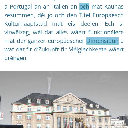
a Portugal an an Italien an
och
mat Kaunas
zesummen, déi jo och den Titel Europäesch
Kulturhaaptstad mat eis deelen. Ech si
virwëlzeg, wéi dat alles wäert funktionéiere
mat der ganzer europäescher
Dimensioun
a
wat dat fir d’Zukunft fir Méiglechkeete wäert
bréngen.