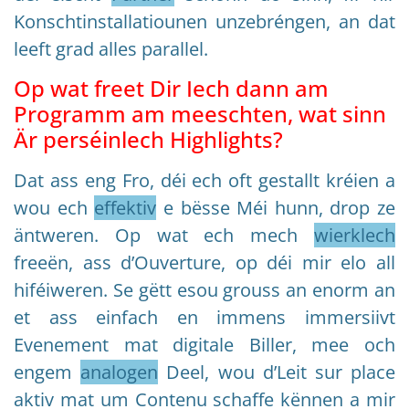
Konschtinstallatiounen unzebréngen, an dat
leeft grad alles parallel.
Op wat freet Dir Iech dann am
Programm am meeschten, wat sinn
Är perséinlech Highlights?
Dat ass eng Fro, déi ech oft gestallt kréien a
wou ech
effektiv
e bësse Méi hunn, drop ze
äntweren. Op wat ech mech
wierklech
freeën, ass d’Ouverture, op déi mir elo all
hiféiweren. Se gëtt esou grouss an enorm an
et ass einfach en immens immersiivt
Evenement mat digitale Biller, mee och
engem
analogen
Deel, wou d’Leit sur place
aktiv mat um Contenu schaffe kënnen a mir