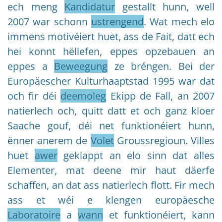
ech meng
Kandidatur
gestallt hunn, well
2007 war schonn
ustrengend
. Wat mech elo
immens motivéiert huet, ass de Fait, datt ech
hei konnt hëllefen, eppes opzebauen an
eppes a
Beweegung
ze bréngen. Bei der
Europäescher Kulturhaaptstad 1995 war dat
och fir déi
deemoleg
Ekipp de Fall, an 2007
natierlech och, quitt datt et och ganz kloer
Saache gouf, déi net funktionéiert hunn,
ënner anerem de
Volet
Groussregioun. Villes
huet
awer
geklappt an elo sinn dat alles
Elementer, mat deene mir haut däerfe
schaffen, an dat ass natierlech flott. Fir mech
ass et wéi e klengen europäesche
Laboratoire
a
wann
et funktionéiert, kann