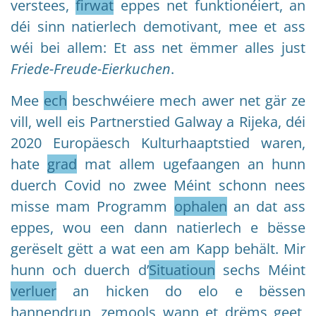
verstees,
firwat
eppes net funktionéiert, an
déi sinn natierlech demotivant, mee et ass
wéi bei allem: Et ass net ëmmer alles just
Friede-Freude-Eierkuchen
.
Mee
ech
beschwéiere mech awer net gär ze
vill, well eis Partnerstied Galway a Rijeka, déi
2020 Europäesch Kulturhaaptstied waren,
hate
grad
mat allem ugefaangen an hunn
duerch Covid no zwee Méint schonn nees
misse mam Programm
ophalen
an dat ass
eppes, wou een dann natierlech e bësse
gerëselt gëtt a wat een am Kapp behält. Mir
hunn och duerch d’
Situatioun
sechs Méint
verluer
an hicken do elo e bëssen
hannendrun, zemools wann et drëms geet,