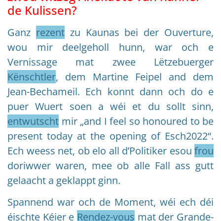
de Kulissen?
Ganz
rezent
zu Kaunas bei der Ouverture,
wou mir deelgeholl hunn, war och e
Vernissage mat zwee Lëtzebuerger
Kënschtler
, dem Martine Feipel and dem
Jean-Bechameil. Ech konnt dann och do e
puer Wuert soen a wéi et du sollt sinn,
entwutscht
mir „and I feel so honoured to be
present today at the opening of Esch2022“.
Ech weess net, ob elo all d’Politiker esou
frou
doriwwer waren, mee ob alle Fall ass gutt
gelaacht a geklappt ginn.
Spannend war och de Moment, wéi ech déi
éischte Kéier e
Rendez-vous
mat der Grande-