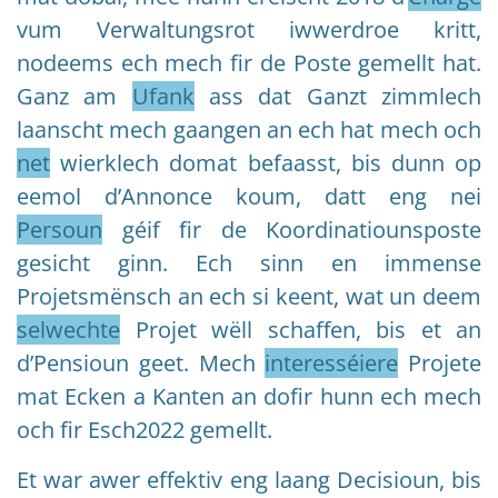
vum Verwaltungsrot iwwerdroe kritt,
nodeems ech mech fir de Poste gemellt hat.
Ganz am
Ufank
ass dat Ganzt zimmlech
laanscht mech gaangen an ech hat mech och
net
wierklech domat befaasst, bis dunn op
eemol d’Annonce koum, datt eng nei
Persoun
géif fir de Koordinatiounsposte
gesicht ginn. Ech sinn en immense
Projetsmënsch an ech si keent, wat un deem
selwechte
Projet wëll schaffen, bis et an
d’Pensioun geet. Mech
interesséiere
Projete
mat Ecken a Kanten an dofir hunn ech mech
och fir Esch2022 gemellt.
Et war awer effektiv eng laang Decisioun, bis