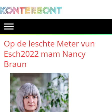
Op de leschte Meter vun
Esch2022 mam Nancy
Braun