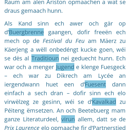
Raum am alen Ariston opmaachen a wat se
draus gemaach hunn.
Als Kand sinn ech awer och gär op
d’
Buergbrenne
gaangen, dofir freeën ech
mech op de
Festival du Feu
am Mäerz zu
Käerjeng a wëll onbedéngt kucke goen, wéi
se dës al
Traditioun
nei geduecht hunn. Ech
war och a menger
Jugend
e klenge Fuesgeck
– ech war zu Dikrech am Lycée an
iergendwann huet een d’
Fuesent
dann
einfach a sech dran – dofir sinn ech elo
virwëlzeg ze gesinn, wéi se d’
Kavalkad
zu
Péiteng ëmsetzen. An och Beetebuerg mam
ganze Literaturdeel,
virun
allem, datt se de
Prix Laurence
elo opmaache fir d’Partnerstied