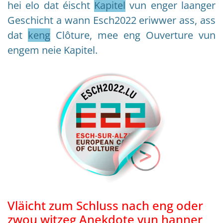
hei elo dat éischt
Kapitel
vun enger laanger
Geschicht a wann Esch2022 eriwwer ass, ass
dat
keng
Clôture, mee eng Ouverture vun
engem neie Kapitel.
Vläicht zum Schluss nach eng oder
zwou witzeg Anekdote vun hanner