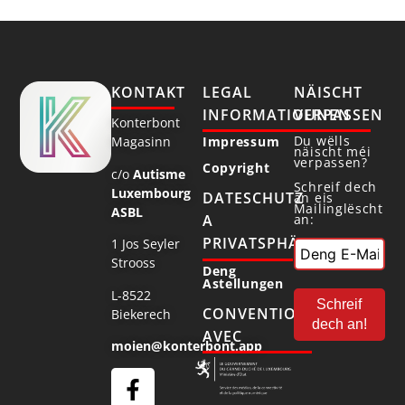
KONTAKT
LEGAL
NÄISCHT
INFORMATIOUNEN
VERPASSEN
Konterbont
Du wëlls
Magasinn
Impressum
näischt méi
verpassen?
Copyright
c/o
Autisme
Schreif dech
Luxembourg
DATESCHUTZ
an eis
Mailinglëscht
ASBL
an:
A
PRIVATSPHÄR
1 Jos Seyler
Strooss
Deng
Astellungen
L-8522
CONVENTIONNÉ
Biekerech
AVEC
moien@konterbont.app