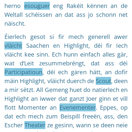
herno
esouguer
eng Rakéit kënnen an de
Weltall schéissen an dat ass jo schonn net
näischt.
Éierlech gesot si fir mech generell awer
vläicht
Saachen en Highlight, déi fir Iech
vläicht kee sinn. Ech hunn einfach alles gär,
wat d’Leit zesummebréngt, dat ass déi
Participatioun
, déi ech gären hätt, an dofir
mäin Highlight, vläicht duerch de
Scout
, deen
a mir sëtzt. All Gemeng huet do natierlech en
Highlight an iwwer dat ganzt Joer ginn et vill
flott Momenter an
Evenementer
. Eppes, op
dat ech mech zum Beispill freeën, ass, den
Escher
Theater
ze gesinn, wann se deen neie