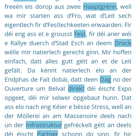
freeën eis dorop aus zwee
Haaptgrënn
, well
wa mir starten ass d’Fro, wat d’Leit sech
eigentlech fir d’Festlechkeeten erwaarden. Fir
déi eng ass et e grousst
Fest
, fir déi aner wéi
e Rallye duerch d’Stad Esch an deem
Drock
wëlle mir natierlech gerecht ginn. Mir hoffen
einfach, datt alles gutt gëtt an et de Leit
gefält. Da kënnt natierlech elo an der
Endphas de Fait dobäi, datt deen
Dag
no der
Ouverture um Belval
direkt
déi éischt Expo
opgeet, déi mir selwer opgebaut hunn. Dat
ass elo nach eng Kéier e bësse Stress, well an
der Möllerei an am Massenoire deels nach
un der
Infrastruktur
gefréckelt gëtt an deels
déi éischt
Partner
schonn do sinn, fir hir