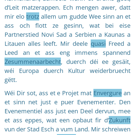
d’Leit matzerappen. Ech mengen awer, datt
mir elo
trotz
allem um gudde Wee sinn an et
ass och flott ze gesinn, wat bei eise
Partnerstied Novi Sad a Serbien a Kaunas a
Litauen alles leeft. Mir deele
quasi
Freed a
Leed an et ass eng immens spannend
Zesummenaarbecht
, duerch déi ee gesäit,
wéi Europa duerch Kultur weiderbruecht
gëtt.
Wéi Dir sot, ass et e Projet mat
Envergure
an
et sinn net just e puer Evenementer. Den
Evenementiel ass just een Deel dervun, mee
et ass eppes, wat een opbaut fir d’
Zukunft
vun der Stad Esch a vum Land. Mir schreiwen