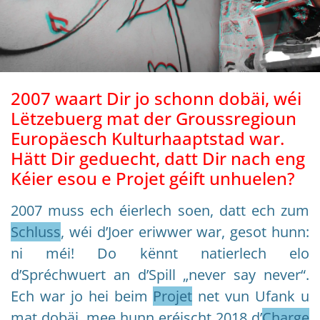
2007 waart Dir jo schonn dobäi, wéi
Lëtzebuerg mat der Groussregioun
Europäesch Kulturhaaptstad war.
Hätt Dir geduecht, datt Dir nach eng
Kéier esou e Projet géift unhuelen?
2007 muss ech éierlech soen, datt ech zum
Schluss
, wéi d’Joer eriwwer war, gesot hunn:
ni méi! Do kënnt natierlech elo
d’Spréchwuert an d’Spill „never say never“.
Ech war jo hei beim
Projet
net vun Ufank u
mat dobäi, mee hunn eréischt 2018 d’
Charge