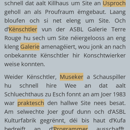
schnell dat aalt Killhaus um Site an
Usproch
geholl an als Proufraum ëmgebaut. Laang
bloufen och si net eleng um Site. Och
d’
Kënschtler
vun der ASBL Galerie Terre
Rouge hu sech um Site néiergelooss an eng
kleng
Galerie
amenagéiert, wou jonk an nach
onbekannte Kënschtler hir Konschtwierker
weise konnten.
Weider Kënschtler,
Museker
a Schauspiller
hu schnell hire Wee an dat aalt
Schluechthaus zu Esch fonnt an am Joer 1983
war
praktesch
den hallwe Site nees besat.
Am selwechte Joer gouf dunn och d’ASBL
Kulturfabrik gegrënnt, déi bis haut d’Kufa
bedreift an d’
Programmer
ausschafft.