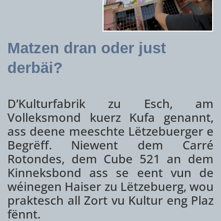
Matzen dran oder just
derbäi?
D’Kulturfabrik zu Esch, am
Volleksmond kuerz Kufa genannt,
ass deene meeschte Lëtzebuerger e
Begrëff. Niewent dem Carré
Rotondes, dem Cube 521 an dem
Kinneksbond ass se eent vun de
wéinegen Haiser zu Lëtzebuerg, wou
praktesch all Zort vu Kultur eng Plaz
fënnt.