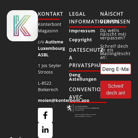
KONTAKT
LEGAL
NÄISCHT
INFORMATIOUNEN
VERPASSEN
Konterbont
Du wëlls
Magasinn
Impressum
näischt méi
verpassen?
Copyright
c/o
Autisme
Schreif dech
Luxembourg
DATESCHUTZ
an eis
Mailinglëscht
ASBL
an:
A
PRIVATSPHÄR
1 Jos Seyler
Strooss
Deng
Astellungen
L-8522
CONVENTIONNÉ
Biekerech
AVEC
moien@konterbont.app