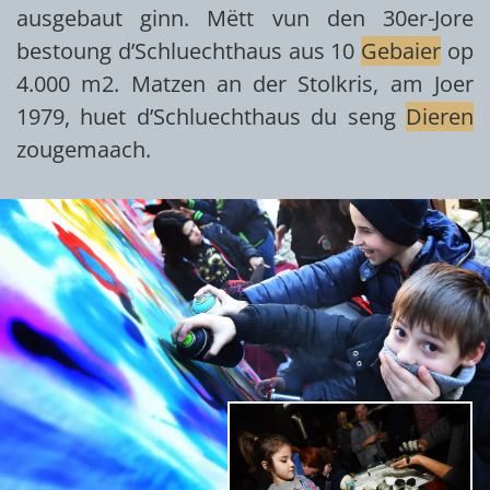
ausgebaut ginn. Mëtt vun den 30er-Jore
bestoung d’Schluechthaus aus 10
Gebaier
op
4.000 m2. Matzen an der Stolkris, am Joer
1979, huet d’Schluechthaus du seng
Dieren
zougemaach.