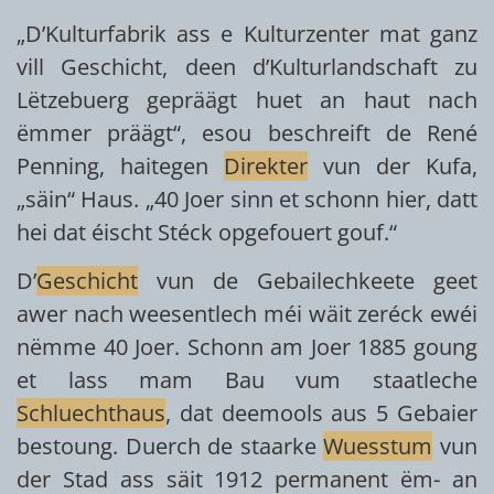
„D’Kulturfabrik ass e Kulturzenter mat ganz
vill Geschicht, deen d’Kulturlandschaft zu
Lëtzebuerg gepräägt huet an haut nach
ëmmer präägt“, esou beschreift de René
Penning, haitegen
Direkter
vun der Kufa,
„säin“ Haus. „40 Joer sinn et schonn hier, datt
hei dat éischt Stéck opgefouert gouf.“
D’
Geschicht
vun de Gebailechkeete geet
awer nach weesentlech méi wäit zeréck ewéi
nëmme 40 Joer. Schonn am Joer 1885 goung
et lass mam Bau vum staatleche
Schluechthaus
, dat deemools aus 5 Gebaier
bestoung. Duerch de staarke
Wuesstum
vun
der Stad ass säit 1912 permanent ëm- an