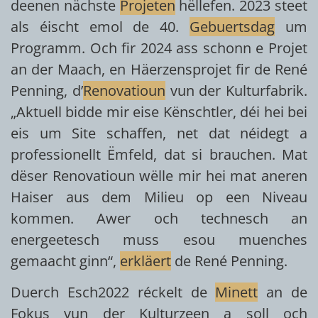
deenen nächste
Projeten
hëllefen. 2023 steet
als éischt emol de 40.
Gebuertsdag
um
Programm. Och fir 2024 ass schonn e Projet
an der Maach, en Häerzensprojet fir de René
Penning, d’
Renovatioun
vun der Kulturfabrik.
„Aktuell bidde mir eise Kënschtler, déi hei bei
eis um Site schaffen, net dat néidegt a
professionellt Ëmfeld, dat si brauchen. Mat
dëser Renovatioun wëlle mir hei mat aneren
Haiser aus dem Milieu op een Niveau
kommen. Awer och technesch an
energeetesch muss esou muenches
gemaacht ginn“,
erkläert
de René Penning.
Duerch Esch2022 réckelt de
Minett
an de
Fokus vun der Kulturzeen a soll och