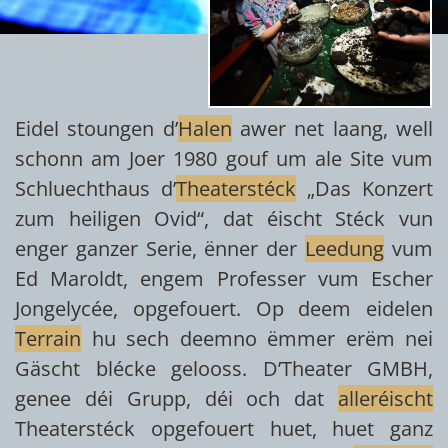
Eidel stoungen d’
Halen
awer net laang, well
schonn am Joer 1980 gouf um ale Site vum
Schluechthaus d’
Theaterstéck
„Das Konzert
zum heiligen Ovid“, dat éischt Stéck vun
enger ganzer Serie, ënner der
Leedung
vum
Ed Maroldt, engem Professer vum Escher
Jongelycée, opgefouert. Op deem eidelen
Terrain
hu sech deemno ëmmer erëm nei
Gäscht blécke gelooss. D’Theater GMBH,
genee déi Grupp, déi och dat
alleréischt
Theaterstéck opgefouert huet, huet ganz