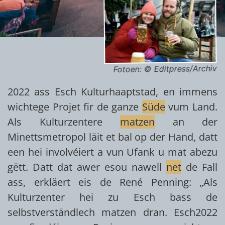
Fotoen: © Editpress/Archiv
2022 ass Esch Kulturhaaptstad, en immens
wichtege Projet fir de ganze
Süde
vum Land.
Als Kulturzentere
matzen
an der
Minettsmetropol läit et bal op der Hand, datt
een hei involvéiert a vun Ufank u mat abezu
gëtt. Datt dat awer esou nawell
net
de Fall
ass, erkläert eis de René Penning: „Als
Kulturzenter hei zu Esch bass de
selbstverständlech matzen dran. Esch2022