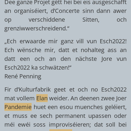
Dee ganze Projet gëtt hei bei eis ausgeschafft
an organiséiert, d’Concerte sinn dann awer
op verschiddene Sitten, och
grenziwwerschreidend.“
„Ech erwaarde mir ganz vill vun Esch2022!
Ech wënsche mir, datt et nohalteg ass an
datt een och an den nächste Jore vun
Esch2022 ka schwätzen!“
René Penning
Fir d’Kulturfabrik geet et och no Esch2022
mat vollem
Elan
weider. An deenen zwee Joer
Pandemie
huet een esou muenches geléiert,
et muss ee sech permanent upassen oder
méi ewéi soss improviséieren; dat soll bei