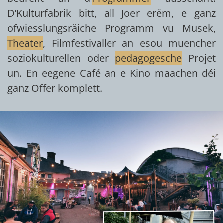
D’Kulturfabrik bitt, all Joer erëm, e ganz
ofwiesslungsräiche Programm vu Musek,
Theater
, Filmfestivaller an esou muencher
soziokulturellen oder
pedagogesche
Projet
un. En eegene Café an e Kino maachen déi
ganz Offer komplett.