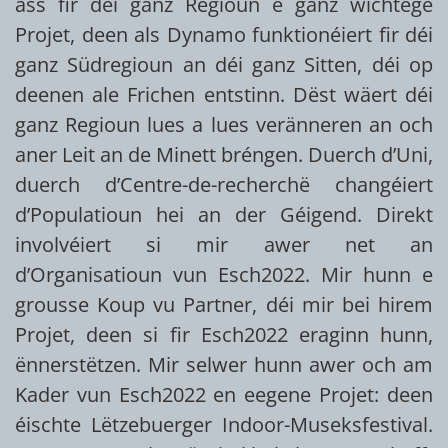
ass fir déi ganz Regioun e ganz wichtege
Projet, deen als Dynamo funktionéiert fir déi
ganz Südregioun an déi ganz Sitten, déi op
deenen ale Frichen entstinn. Dëst wäert déi
ganz Regioun lues a lues veränneren an och
aner Leit an de Minett bréngen. Duerch d’Uni,
duerch d’Centre-de-recherchë changéiert
d’Populatioun hei an der Géigend. Direkt
involvéiert si mir awer net an
d’Organisatioun vun Esch2022. Mir hunn e
grousse Koup vu Partner, déi mir bei hirem
Projet, deen si fir Esch2022 eraginn hunn,
ënnerstëtzen. Mir selwer hunn awer och am
Kader vun Esch2022 en eegene Projet: deen
éischte Lëtzebuerger Indoor-Museksfestival.