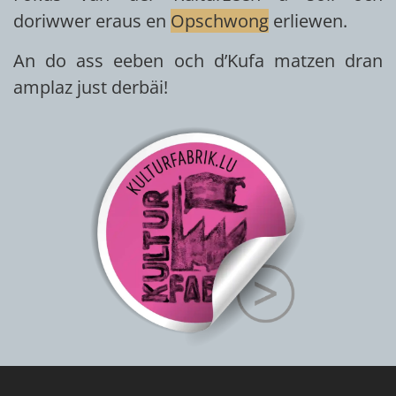
doriwwer eraus en
Opschwong
erliewen.
An do ass eeben och d’Kufa matzen dran
amplaz just derbäi!