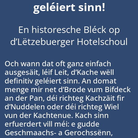
geléiert sinn!
En historesche Bléck op
d’Lëtzebuerger Hotelschoul
Och wann dat oft ganz einfach
ausgesäit, léif Leit, d’Kache wëll
definitiv geléiert sinn. An domat
menge mir net d’Brode vum Bifdeck
an der Pan, déi richteg Kachzäit fir
d’Nuddelen oder déi richteg Wiel
vun der Kachtenue. Kach sinn
erfuerdert vill méi: e gudde
Geschmaachs- a Gerochssënn,