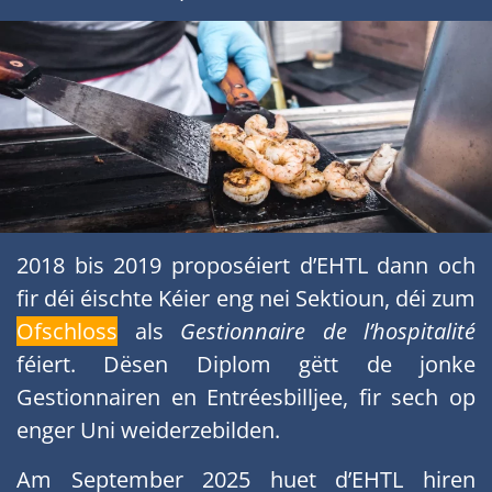
2018 bis 2019 proposéiert d’EHTL dann och
fir déi éischte Kéier eng nei Sektioun, déi zum
Ofschloss
als
Gestionnaire de l’hospitalité
féiert. Dësen Diplom gëtt de jonke
Gestionnairen en Entréesbilljee, fir sech op
enger Uni weiderzebilden.
Am September 2025 huet d’EHTL hiren