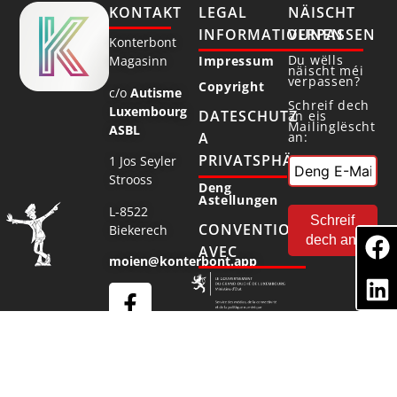
KONTAKT
LEGAL
NÄISCHT
INFORMATIOUNEN
VERPASSEN
Konterbont
Du wëlls
Magasinn
Impressum
näischt méi
verpassen?
Copyright
c/o
Autisme
Schreif dech
Luxembourg
DATESCHUTZ
an eis
Mailinglëscht
ASBL
an:
A
PRIVATSPHÄR
1 Jos Seyler
Strooss
Deng
Astellungen
L-8522
CONVENTIONNÉ
Biekerech
AVEC
moien@konterbont.app