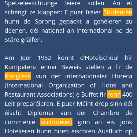
Spëtzeleeschtunge féiere sollen. An et
schéngt ze klappen: E puer fréier
Studenten
hunn de Sprong gepackt a gehéieren zu
deenen, déi national an international no de
Stäre gräifen.
Am Joer 1952 konnt d’Hotelschoul hir
Kompetenz ënner Beweis stellen a fir de
Kongress
vun der internationaler Horeca
(International Organization of Hotel and
Restaurant Associations) e Buffet fir
ronn
400
Leit preparéieren. E puer Méint drop sinn déi
éischt Diplomer vun der Chambre de
commerce
accordéiert
ginn an eis jonk
Hotelieren hunn hiren éischten Ausfluch op