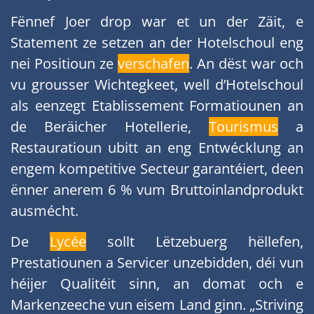
Fënnef Joer drop war et un der Zäit, e
Statement ze setzen an der Hotelschoul eng
nei Positioun ze
verschafen
. An dëst war och
vu grousser Wichtegkeet, well d’Hotelschoul
als eenzegt Etablissement Formatiounen an
de Beräicher Hotellerie,
Tourismus
a
Restauratioun ubitt an eng Entwécklung an
engem kompetitive Secteur garantéiert, deen
ënner anerem 6 % vum Bruttoinlandprodukt
ausmécht.
De
Lycée
sollt Lëtzebuerg hëllefen,
Prestatiounen a Servicer unzebidden, déi vun
héijer Qualitéit sinn, an domat och e
Markenzeeche vun eisem Land ginn. „Striving