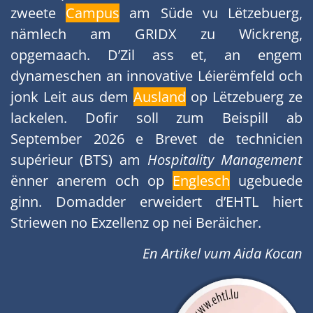
zweete
Campus
am Süde vu Lëtzebuerg,
nämlech am GRIDX zu Wickreng,
opgemaach. D’Zil ass et, an engem
dynameschen an innovative Léierëmfeld och
jonk Leit aus dem
Ausland
op Lëtzebuerg ze
lackelen. Dofir soll zum Beispill ab
September 2026 e Brevet de technicien
supérieur (BTS) am
Hospitality Management
ënner anerem och op
Englesch
ugebuede
ginn. Domadder erweidert d’EHTL hiert
Striewen no Exzellenz op nei Beräicher.
En Artikel vum Aida Kocan