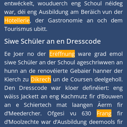
entwéckelt, wouduerch eng Schoul néideg
war, déi eng Ausbildung am Beräich vun der
Hotellerie
, der Gastronomie an och dem
Tourismus ubitt.
Siwe Schüler an en Dresscode
Ee Joer no der
Erëffnung
ware grad emol
siwe Schüler an der Schoul ageschriwwen an
hunn an de renovéierte Gebaier hanner der
Kierch zu
Dikrech
un de Coursen deelgeholl.
Den Dresscode war kloer definéiert: eng
wäiss Jackett an eng Kachmutz fir d’Bouwen
an e Schiertech mat laangen Äerm fir
d’Meedercher. Ofgesi vu 630
Frang
fir
d’Moolzechte war d’Ausbildung deemools fir