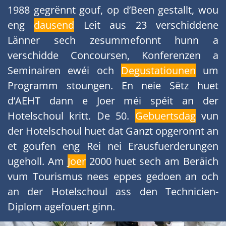
1988 gegrënnt gouf, op d’Been gestallt, wou
eng
dausend
Leit aus 23 verschiddene
Länner sech zesummefonnt hunn a
verschidde Concoursen, Konferenzen a
Seminairen ewéi och
Degustatiounen
um
Programm stoungen. En neie Sëtz huet
d’AEHT dann e Joer méi spéit an der
Hotelschoul kritt. De 50.
Gebuertsdag
vun
der Hotelschoul huet dat Ganzt opgeronnt an
et goufen eng Rei nei Erausfuerderungen
ugeholl. Am
Joer
2000 huet sech am Beräich
vum Tourismus nees eppes gedoen an och
an der Hotelschoul ass den Technicien-
Diplom agefouert ginn.