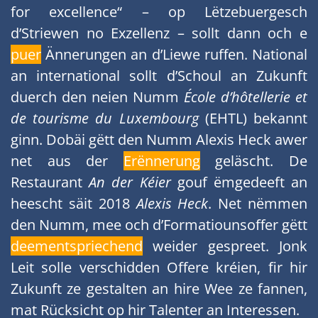
for excellence“ – op Lëtzebuergesch
d’Striewen no Exzellenz – sollt dann och e
puer
Ännerungen an d’Liewe ruffen. National
an international sollt d’Schoul an Zukunft
duerch den neien Numm
École d’hôtellerie et
de tourisme du Luxembourg
(EHTL) bekannt
ginn. Dobäi gëtt den Numm Alexis Heck awer
net aus der
Erënnerung
geläscht. De
Restaurant
An der Kéier
gouf ëmgedeeft an
heescht säit 2018
Alexis Heck
. Net nëmmen
den Numm, mee och d’Formatiounsoffer gëtt
deementspriechend
weider gespreet. Jonk
Leit solle verschidden Offere kréien, fir hir
Zukunft ze gestalten an hire Wee ze fannen,
mat Rücksicht op hir Talenter an Interessen.