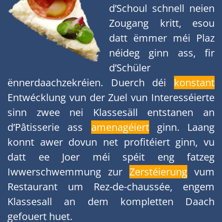
d’Schoul schnell neien
Zougang kritt, esou
datt ëmmer méi Plaz
néideg ginn ass, fir
d’Schüler
ënnerdaachzekréien. Duerch déi
konstant
Entwécklung vun der Zuel vun Interesséierte
sinn zwee nei Klassesäll entstanen an
d’Pâtisserie ass
amenagéiert
ginn. Laang
konnt awer dovun net profitéiert ginn, vu
datt ee Joer méi spéit eng fatzeg
Iwwerschwemmung zur
Zerstéierung
vum
Restaurant um Rez-de-chaussée, engem
Klassesall an dem kompletten Daach
gefouert huet.