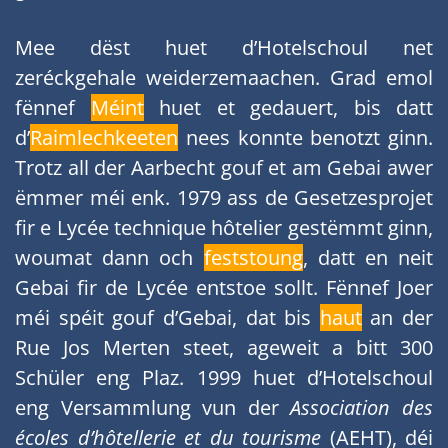
Mee dëst huet d’Hotelschoul net
zeréckgehale weiderzemaachen. Grad emol
fënnef
Méint
huet et gedauert, bis datt
d’
Raimlechkeeten
nees konnte benotzt ginn.
Trotz all der Aarbecht gouf et am Gebai awer
ëmmer méi enk. 1979 ass de Gesetzesprojet
fir e Lycée technique hôtelier gestëmmt ginn,
woumat dann och
feststoung
, datt en neit
Gebai fir de Lycée entstoe sollt. Fënnef Joer
méi spéit gouf d’Gebai, dat bis
haut
an der
Rue Jos Merten steet, ageweit a bitt 300
Schüler eng Plaz. 1999 huet d’Hotelschoul
eng Versammlung vun der
Association des
écoles d’hôtellerie et du tourisme
(AEHT), déi