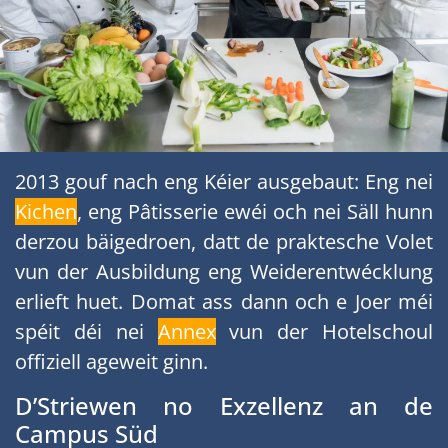
2013 gouf nach eng Kéier ausgebaut: Eng nei
Kichen
, eng Pâtisserie ewéi och nei Säll hunn
derzou bäigedroen, datt de praktesche Volet
vun der Ausbildung eng Weiderentwécklung
erlieft huet. Domat ass dann och e Joer méi
spéit déi nei
Annex
vun der Hotelschoul
offiziell ageweit ginn.
D’Striewen no Exzellenz an de
Campus Süd