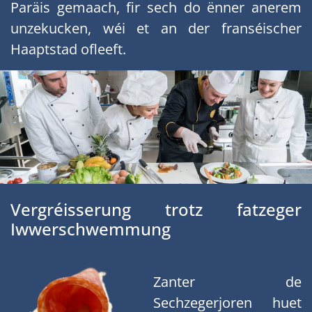
Paräis gemaach, fir sech do ënner anerem
unzekucken, wéi et an der franséischer
Haaptstad ofleeft.
Vergréisserung trotz fatzeger
Iwwerschwemmung
Zanter de
Sechzegerjoren huet