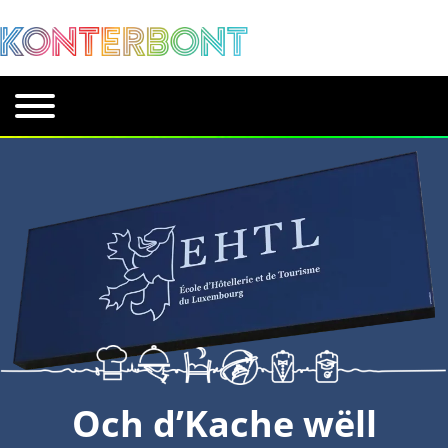
Och d’Kache wëll