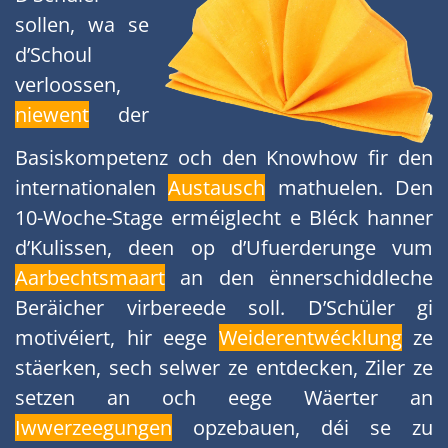
sollen, wa se
d’Schoul
verloossen,
niewent
der
Basiskompetenz och den Knowhow fir den
internationalen
Austausch
mathuelen. Den
10-Woche-Stage erméiglecht e Bléck hanner
d’Kulissen, deen op d’Ufuerderunge vum
Aarbechtsmaart
an den ënnerschiddleche
Beräicher virbereede soll. D’Schüler gi
motivéiert, hir eege
Weiderentwécklung
ze
stäerken, sech selwer ze entdecken, Ziler ze
setzen an och eege Wäerter an
Iwwerzeegungen
opzebauen, déi se zu