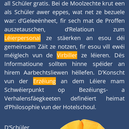
all Schüler gratis. Bei de Moolzechte krut een
als Schüler awer eppes, wat net ze bezuele
war: d’Geleeënheet, fir sech mat de Proffen
auszetauschen, d’Relatioun zum
Léierpersonal
ze stäerken an esou déi
gemeinsam Zäit ze notzen, fir esou vill ewéi
méiglech vun de
Virbiller
ze léieren. Dës
Informatioune sollten hinne spéider an
hirem Aarbechtsliewen hëllefen. D’Konscht
vun der
Erzéiung
an dem Léiere mam
Schwéierpunkt op Bezéiungs- a
Verhalensfäegkeeten definéiert heimat
d’Philosophie vun der Hotelschoul.
D’Schüler