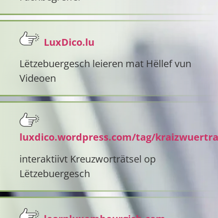
LuxDico.lu
Lëtzebuergesch leieren mat Hëllef vun
Videoen
luxdico.wordpress.com/tag/kraizwuertra
interaktiivt Kreuzworträtsel op
Lëtzebuergesch