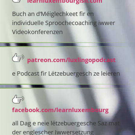
learnluxembourgish.com
Buch an d‘Méiglechkeet fir en
individuelle Sproochecoaching iwwer
Videokonferenzen
patreon.com/luxlingopodcast
e Podcast fir Lëtzebuergesch ze leieren
facebook.com/learnluxembourg
all Dag e neie lëtzebuergesche Saz mat
der englescher Iwwersetzung