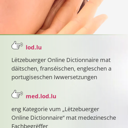
lod.lu
Lëtzebuerger Online Dictionnaire mat
däitschen, franséischen, engleschen a
portugiseschen Iwwersetzungen
med.lod.lu
eng Kategorie vum „Lëtzebuerger
Online Dictionnaire“ mat medezinesche
Fachbegrëffer