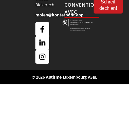
CONVENTIONNÉ
Biekerech
AVEC
moien@konterbont.app
© 2026 Autisme Luxembourg ASBL