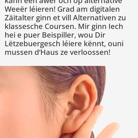
kann een awer och op alternative
Weeër léieren! Grad am digitalen
Zäitalter ginn et vill Alternativen zu
klassesche Coursen. Mir ginn Iech
hei e puer Beispiller, wou Dir
Lëtzebuergesch léiere kënnt, ouni
mussen d‘Haus ze verloossen!