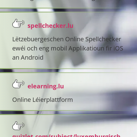
spellchecker.lu
Lëtzebuergeschen Online Spellchecker
ewéi och eng mobil Applikatioun fir iOS
an Android
elearning.lu
Online Léierplattform
quizlet.com/subject/luxemburgisch