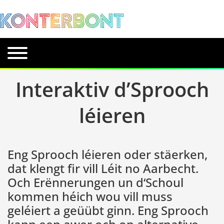
Interaktiv d’Sprooch
léieren
Eng Sprooch léieren oder stäerken,
dat klengt fir vill Léit no Aarbecht.
Och Erënnerungen un d‘Schoul
kommen héich wou vill muss
geléiert a geüübt ginn. Eng Sprooch