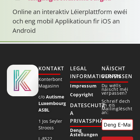
Online an interaktiv Léierplattform ewéi
och eng mobil Applikatioun fir iOS an
Android
KONTAKT
LEGAL
NÄISCHT
INFORMATIOUNEN
VERPASSEN
Konterbont
Du wëlls
Magasinn
Impressum
näischt méi
verpassen?
Copyright
c/o
Autisme
Schreif dech
Luxembourg
DATESCHUTZ
an eis
Mailinglëscht
ASBL
an:
A
PRIVATSPHÄR
1 Jos Seyler
Strooss
Deng
Astellungen
L-8522