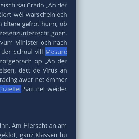
isch säi Credo „An der
éiert wéi warscheinlech
 Eltere gefrot hunn, ob
Presenzunterrecht goen.
vum Minister och nach
der Schoul vill
Mesurë
rofgebrach op „An der
isen, datt de Virus an
 Tracing awer net ëmmer
fizieller
Säit net weider
inn. Am Hierscht an am
geklot, ganz Klassen hu