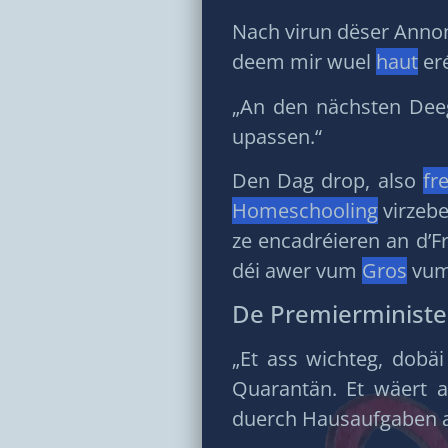
Nach virun dëser Anno
deem mir wuel
haut
eré
„An den nächsten Dee
upassen.“
Den Dag drop, also
fr
Homeschooling
virzebe
ze encadréieren an d’
déi awer vum
Gros
vum 
De Premierminister
„Et ass wichteg, dobäi
Quarantän. Et wäert 
duerch Hausaufgaben a 