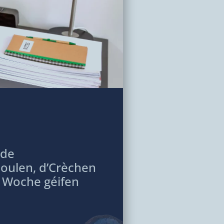
 de
houlen, d’Crèchen
u Woche géifen