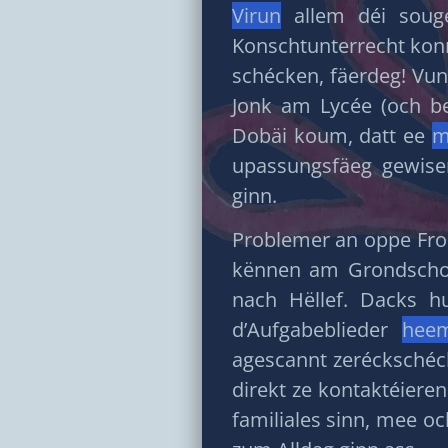
Virun
allem déi souge
Konschtunterrecht ko
schécken, fäerdeg! V
Jonk am Lycée (och be
Dobäi koum, datt ee
m
upassungsfäeg gewis
ginn.
Problemer an oppe Froe
kënnen am Grondscho
nach Hëllef. Dacks h
d’Aufgabeblieder
heem
agescannt zeréckschéck
direkt ze kontaktéieren
familiales sinn, mee o