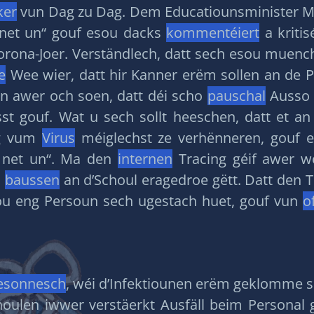
ker
vun Dag zu Dag. Dem Educatiounsminister Me
 net un“ gouf esou dacks
kommentéiert
a kritis
ona-Joer. Verständlech, datt sech esou muench
e
Wee wier, datt hir Kanner erëm sollen an de 
n awer och soen, datt déi scho
pauschal
Ausso 
t gouf. Wat u sech sollt heeschen, datt et an 
ng vum
Virus
méiglechst ze verhënneren, gouf e
h net un“. Ma den
internen
Tracing géif awer we
u
baussen
an d’Schoul eragedroe gëtt. Datt den
wou eng Persoun sech ugestach huet, gouf vun
of
esonnesch
, wéi d’Infektiounen erëm geklomme s
houlen iwwer verstäerkt Ausfäll beim Personal 