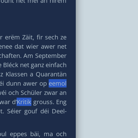
Mount net méi an hirem
erëm Zäit, fir sech ze
genee dat wier awer net
chaften. Am September
Bléck net ganz einfach
nz Klassen a Quarantän
 Wéi dunn awer op
eemol
wéi och Schüler zwar an
war d’
Kritik
grouss. Eng
. Séier gouf déi Deel-
ul eppes bäi, ma och