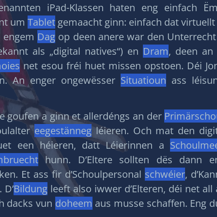
nannten iPad-Klassen haten eng einfach Ëm
nnt um
Tablet
gemaacht ginn: einfach dat virtuellt
un engem
Dag
op deen anere war den Unterrecht ko
kannt als „digital natives“) en
Dram
, deen an 
oies
net esou fréi huet missen opstoen. Déi J
en. An enger ongewësser
Situatioun
ass léisun
 goufen a ginn et allerdéngs an der
Primärscho
ulalter
eegestänneg
léieren. Och mat den digi
uet een héieren, datt Léierinnen a
Schoulme
bruecht
hunn. D’Eltere sollten dës dann e
en. Et ass fir d’Schoulpersonal
schwéier
, d’Ka
. D’
Bildung
leeft also iwwer d’Elteren, déi net a
ch dacks vun
doheem
aus musse schaffen. Eng du