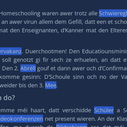
Homeschooling waren awer trotz alle
Schwiereg
en an awer virun allem dem Gefill, datt een et 
e mat den Enseignanten, d’Kanner mat den Eltere
ervakanz
. Duerchootmen! Den Educatiounsminis
soll genotzt gi fir sech ze erhuelen, an datt
. Den 2.
Abrëll
gouf et dann awer och d’Confirma
omme gesinn: D’Schoule sinn och no der Va
eider bis den 3.
Mee
.
h do?
ëmme méi haart, datt verschidde
Schüler
a Sc
ideokonferenzen
net present wieren. An der Klas