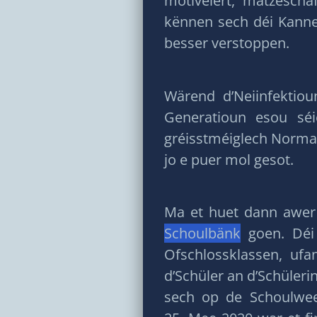
motivéiert, matzesch
kënnen sech déi Kanne
besser verstoppen.
Wärend d’Neiinfektio
Generatioun esou sé
gréisstméiglech Normal
jo e puer mol gesot.
Ma et huet dann awer
Schoulbänk
goen. Déi 
Ofschlossklassen, u
d’Schüler an d’Schüler
sech op de Schoulwe