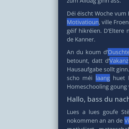
zum Alldag ginn ass.
Déi éischt Woche vum 
Motivatioun
, ville Fro
géif hikréien. D’Elter
de Kanner.
An du koum d’
Ouscht
betount, datt d’
Vakanz
Hausaufgabe sollt ginn
scho méi
laang
huet k
Homeschooling goung w
Hallo, bass du nac
Lues a lues goufe St
nokommen an an de
V