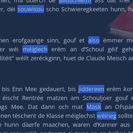
affen, ma duerch de
Bildschierm
ass dat méi 
r, déi
souwisou
scho Schwieregkeeten hunn, h
unen erofgaange sinn, gouf et
also
ëmmer méi 
ier wéi
méiglech
erëm an d’Schoul géif gehé
itéit“ wéilt zeréckginn, huet de Claude Meisch
 bis Enn Mee gedauert, bis
jiddereen
erëm kon
éischt Rentrée matzen am Schouljoer gouf e
fangs Mee. Dat dann och mat
Mask
an Ofspär-
innen tëschent de Klasse méiglechst
wéineg
sollte
e hunn däerfe maachen, waren d’Kanner aus