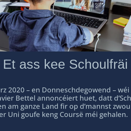
Et ass kee Schoulfräi
erz 2020 – en Donneschdegowend – wéi
vier Bettel annoncéiert huet, datt d’Sc
sen am ganze Land fir op d’mannst zwo
er Uni goufe keng Coursë méi gehalen.