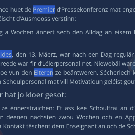
nce huet de
Premier
d’Pressekonferenz mat eng
ischt d’Ausmooss verstinn:
g a Wochen ännert sech den Alldag an eisem 
eides
, den 13. Mäerz, war nach een Dag regulär S
reede war fir d’Léierpersonal net. Niewebäi war
Froe vun den
Elteren
ze beäntweren. Sécherlech k
Schoulpersonal mat vill Motivatioun geléist gou
 hat jo kloer gesot:
 ze ënnersträichen: Et ass kee Schoulfräi an d
an deenen nächsten zwou Wochen och en Appr
Kontakt tëschent dem Enseignant an och de Schü