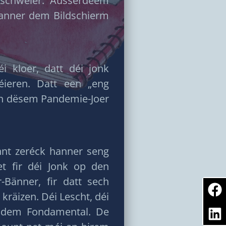
schwéier. Ausserdeem
anner dem Bildschierm
kloer, datt déi jonk
ieren. Datt een „eng
 an dësem Pandemie-Joer
nt zeréck hanner seng
t fir déi Jonk op den
Bänner, fir datt sech
 kräizen. Déi Lescht, déi
 dem Fondamental. De