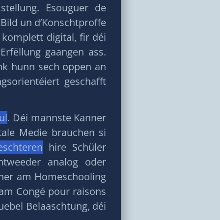
stellung. Esouguer de
 Bild un d’Konschtproffe
mplett digital, fir déi
Erfëllung gaangen ass.
onk hunn sech oppen an
gsorientéiert geschafft
ul
. Déi mannste Kanner
tale Medie brauchen si
eschteren
hire Schüler
ntweeder analog oder
nner am Homeschooling
ll am Congé pour raisons
ebel Belaaschtung, déi