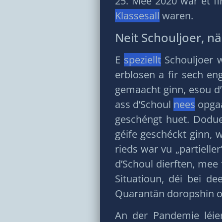
25. Mee 2020 war et f
Klassesall
waren.
Neit Schouljoer, 
E
speziellt
Schouljoer w
erblosen a fir sech e
gemaacht ginn, esou 
ass d’Schoul
nees
opgaa
geschéngt huet. Dodue
géife geschéckt ginn, 
rieds war vu „partiell
d’Schoul dierften, mee
Situatioun, déi bei de
Quarantän doropshin 
An der Pandemie léi