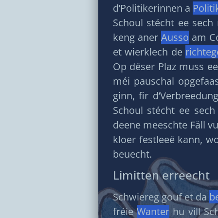
d’Politikerinnen a
Politi
Schoul stécht ee sech
keng aner
Ausso
am Cor
et wierklech de
richteg
Op dëser Plaz muss ee
méi pauschal opgefaass
ginn, fir d’Verbreedu
Schoul stécht ee sec
deene meeschte Fäll v
kloer festleeë kann, 
beuecht.
Limitten erreecht
Schwiereg gouf et da
b
fréie
Wanter
hu vill Sc