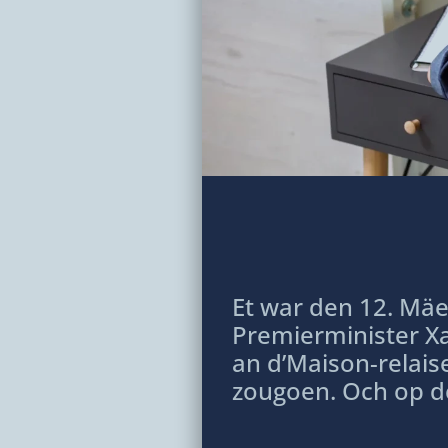
Et war den 12. Mä
Premierminister Xa
an d’Maison-relai
zougoen. Och op d