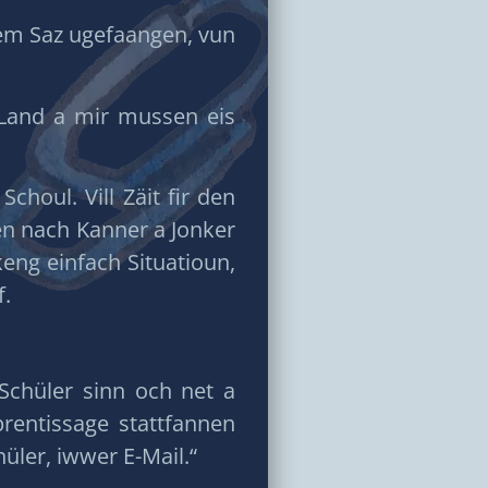
em Saz ugefaangen, vun
Land a mir mussen eis
choul. Vill Zäit fir den
en nach Kanner a Jonker
eng einfach Situatioun,
f.
’Schüler sinn och net a
entissage stattfannen
ler, iwwer E-Mail.“