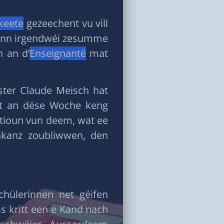
keete
gezeechent vu vill
schonn irgendwéi zesumme
n an d’
Enseignantë
mat
ter Claude Meisch hat
 et an dëse Woche keng
tioun vun deem, wat ee
kanz zoubliwwen, den
hülerinnen net géifen
s kritt een e Kand nach