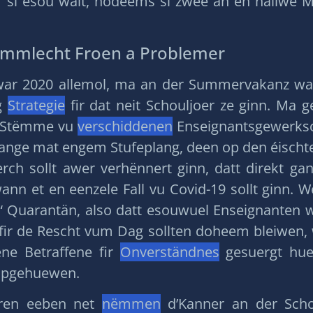
ir si esou wäit, nodeems si zwee an en hallwe 
nämmlecht Froen a Problemer
ar 2020 allemol, ma an der Summervakanz war 
ng
Strategie
fir dat neit Schouljoer ze ginn. Ma 
d’Stëmme vu
verschiddenen
Enseignantsgewerks
nge mat engem Stufeplang, deen op den éischte 
rch sollt awer verhënnert ginn, datt direkt ga
wann et en eenzele Fall vu Covid-19 sollt ginn.
er“ Quarantän, also datt esouwuel Enseignanten 
 fir de Rescht vum Dag sollten doheem bleiwen, 
ene Betraffene fir
Onverständnes
gesuergt huet
opgehuewen.
eren eeben net
nëmmen
d’Kanner an der Scho