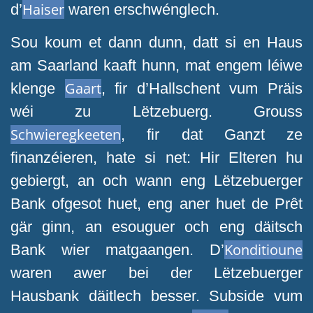
Haiser
d’
waren erschwénglech.
Sou koum et dann dunn, datt si en Haus
am Saarland kaaft hunn, mat engem léiwe
Gaart
klenge
, fir d’Hallschent vum Präis
wéi zu Lëtzebuerg. Grouss
Schwieregkeeten
, fir dat Ganzt ze
finanzéieren, hate si net: Hir Elteren hu
gebiergt, an och wann eng Lëtzebuerger
Bank ofgesot huet, eng aner huet de Prêt
gär ginn, an esouguer och eng däitsch
Konditioune
Bank wier matgaangen. D’
waren awer bei der Lëtzebuerger
Hausbank däitlech besser. Subside vum