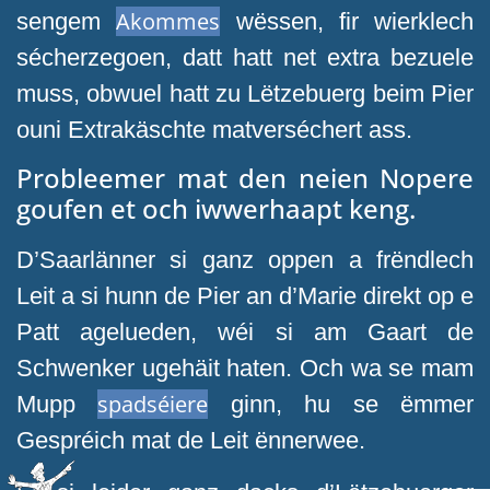
Akommes
sengem
wëssen, fir wierklech
sécherzegoen, datt hatt net extra bezuele
muss, obwuel hatt zu Lëtzebuerg beim Pier
ouni Extrakäschte matverséchert ass.
Probleemer mat den neien Nopere
goufen et och iwwerhaapt keng.
D’Saarlänner si ganz oppen a frëndlech
Leit a si hunn de Pier an d’Marie direkt op e
Patt agelueden, wéi si am Gaart de
Schwenker ugehäit haten. Och wa se mam
spadséiere
Mupp
ginn, hu se ëmmer
Gespréich mat de Leit ënnerwee.