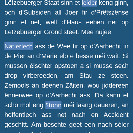
leider
Lëtzebuerger Staat sinn et
keng ginn,
och d’Subsiden all Joer fir d’Prêtszënse
ginn et net, well d’Haus eeben net op
Lëtzebuerger Grond steet. Mee nujee.
Natierlech
ass de Wee fir op d’Aarbecht fir
de Pier an d’Marie elo e bësse méi wäit. Si
mussen éischter opstoen a si musse sech
drop virbereeden, am Stau ze stoen.
Zemools an deenen Zäiten, wou jiddereen
ënnerwee op d’Aarbecht ass. Da kann et
Stonn
scho mol eng
méi laang daueren, an
hoffentlech ass net nach en Accident
geschitt. Am beschte geet een nach séier