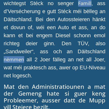
Famill
wichtegst Stéck no senger
, ass
d’Versécherung e gutt Stéck méi bëlleg an
Däitschland. Bei den Autossteieren hänkt
et dovun of, wéi een Auto et ass, an do
kann et bei engem Diesel schonn emol
richteg deier ginn. Den TÜV, also
„Sandweiler“, ass och an Däitschland
nëmmen
all 2 Joer fälleg an net all Joer,
wat méi praktesch ass, awer op EU-Niveau
net logesch.
Mat den Administratiounen a mat
der Gemeng hate si guer keng
Probleemer, ausser datt de Mupp
vill Steiere bezilt.