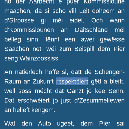
no der Aarbecht e puer Kommissioune
maachen, da si scho vill Leit doheem an
d’Stroosse gi méi eidel. Och wann
d’Kommissiounen an Däitschland méi
bëlleg sinn, fënnt een awer gewësse
Saachen net, wéi zum Beispill dem Pier
seng Wäinzoossiss.
An natierlech hoffe si, datt de Schengen-
respektéiert
Raum an Zukunft
gëtt a bleift,
well soss mécht dat Ganzt jo kee Sënn.
Dat erschwéiert jo just d’Zesummeliewen
an hëlleft kengem.
Wat den Auto ugeet, dem Pier säi