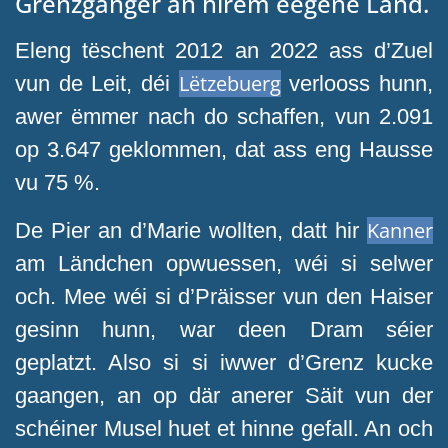
Grenzgänger an hirem eegene Land.
Eleng tëschent 2012 an 2022 ass d’Zuel
Lëtzebuerg
vun de Leit, déi
verlooss hunn,
awer ëmmer nach do schaffen, vun 2.091
op 3.647 geklommen, dat ass eng Hausse
vu 75 %.
Kanner
De Pier an d’Marie wollten, datt hir
am Ländchen opwuessen, wéi si selwer
och. Mee wéi si d’Präisser vun den Haiser
gesinn hunn, war deen Dram séier
geplatzt. Also si si iwwer d’Grenz kucke
gaangen, an op där anerer Säit vun der
schéiner Musel huet et hinne gefall. An och