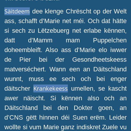
Säitdeem
dee klenge Chrëscht op der Welt
ass, schafft d’Marie net méi. Och dat hätte
si sech zu Lëtzebuerg net erlabe kënnen,
datt d’Mamm mam Puppelchen
doheembleift. Also ass d’Marie elo iwwer
de Pier bei der Gesondheetskeess
matverséchert. Wann een an Däitschland
wunnt, muss ee sech och bei enger
Krankekeess
däitscher
umellen, se kascht
awer näischt. Si kënnen also och an
Däitschland bei den Dokter goen, an
d’CNS gëtt hinnen déi Suen erëm. Leider
wollte si vum Marie ganz indiskret Zuele vu