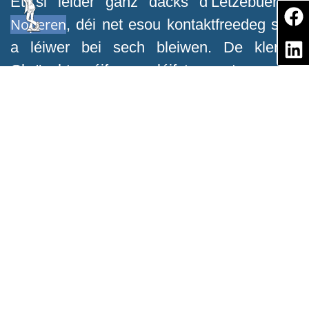
Et si leider ganz dacks d’Lëtzebuerger
Noperen
, déi net esou kontaktfreedeg sinn
a léiwer bei sech bleiwen. De klenge
Chrëscht géif am léifste mat sengen
Schoul
Nopeschkolleegen an d’Kita an an d’
goen, well e fänkt jo schonn un,
saarlännesch ze schwätzen. Awer de Pier
an d’Marie geséichen hie léiwer am
Lëtzebuerger Schoulsystem, schonn eleng
Sproochen
wéinst de
. Dat wäert
d’Lëtzebuerger Schoul entscheeden, wann
et esou wäit ass. Well wann eng Plaz zu
Lëtzebuerg an där Schoul fräi ass, kann de
Chrëscht se kréien. E Recht drop, als