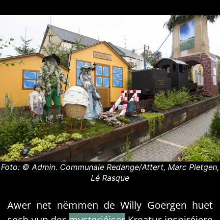
Foto: © Admin. Communale Redange/Attert, Marc Pletgen,
Lé Rasque
Awer net nëmmen de Willy Goergen huet
sech vun der
mysteriéiser
Kreatur inspiréiere