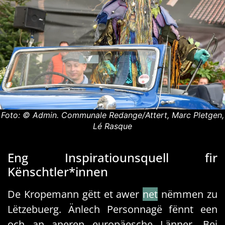
Foto: © Admin. Communale Redange/Attert, Marc Pletgen,
Lé Rasque
Eng Inspiratiounsquell fir
Kënschtler*innen
De Kropemann gëtt et awer
net
nëmmen zu
Lëtzebuerg. Änlech Personnagë fënnt een
och an aneren europäesche Länner. Bei