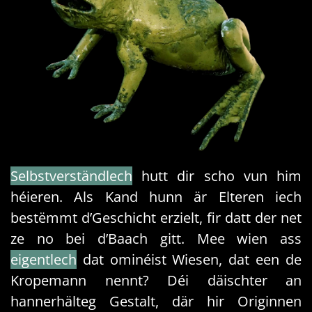
Selbstverständlech
hutt dir scho vun him
héieren. Als Kand hunn är Elteren iech
bestëmmt d’Geschicht erzielt, fir datt der net
ze no bei d’Baach gitt. Mee wien ass
eigentlech
dat ominéist Wiesen, dat een de
Kropemann nennt? Déi däischter an
hannerhälteg Gestalt, där hir Originnen