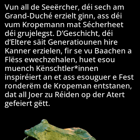
Vun all de Seeërcher, déi sech am
Grand-Duché erzielt ginn, ass déi
vum Kropemann mat Sécherheet
déi grujelegst. D’Geschicht, déi
d’Eltere säit Generatiounen hire
Kanner erzielen, fir se vu Baachen a
Flëss ewechzehalen, huet esou
muench Kënschtler*innen
inspiréiert an et ass esouguer e Fest
ronderëm de Kropeman entstanen,
dat all Joer zu Réiden op der Atert
gefeiert gëtt.