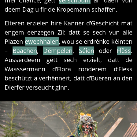
méi Chance, gëtt
verschount
an däerf vun
deem Dag u fir de Kropemann schaffen.
Elteren erzielen hire Kanner d’Geschicht mat
engem eenzegen Zil: datt se sech vun alle
Plazen
ewechhalen
, wou se erdrénke kéinten
–
Baachen
,
Dëmpelen
,
Séien
oder
Flëss
.
Ausserdeem gëtt sech erzielt, datt de
Waassermann d’Flora ronderëm d’Flëss
beschützt a verhënnert, datt d’Bueren an den
Dierfer verseucht ginn.