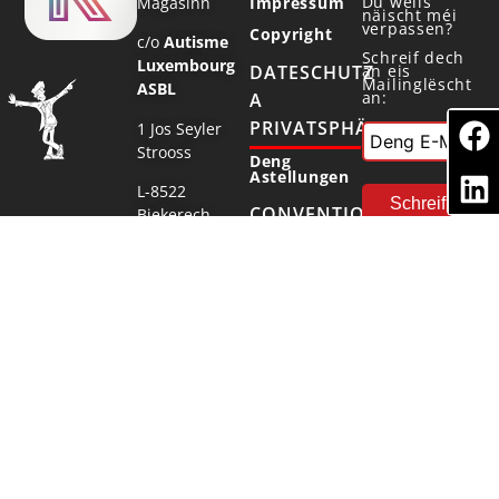
Du wëlls
Magasinn
Impressum
näischt méi
verpassen?
Copyright
c/o
Autisme
Schreif dech
Luxembourg
DATESCHUTZ
an eis
Mailinglëscht
ASBL
an:
A
PRIVATSPHÄR
1 Jos Seyler
Strooss
Deng
Astellungen
L-8522
CONVENTIONNÉ
Biekerech
AVEC
moien@konterbont.app
© 2026 Autisme Luxembourg ASBL