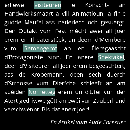
erliewe
Visiteuren
e Konscht- an
Handwierksmaart a vill Animatioun, a fir e
gudde Maufel ass natierlech och gesuergt.
Den Optakt vum Fest mécht awer all Joer
erëm en Theaterstéck, an deem d’Membere
vum
Gemengerot
an en Éieregaascht
d’Protagoniste sinn. En anere
Spektakel
,
deen d’Visiteuren all Joer erëm begeeschtert,
ass de Kropemann, deen sech duerch
d’Stroosse vum Dierfche schleeft an am
spéiden
Nomëtteg
erëm un d’Ufer vun der
Atert gedriwwe gëtt an ewéi vun Zauberhand
verschwënnt. Bis dat anert Joer!
En Artikel vum Aude Forestier