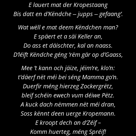
E lauert mat der Kropestaang
Bis datt en d’Këndche ‒ jupps ‒ gefaang’.
Wat wëll e mat deem Këndchen man?
E späert et a säi Keller an,
Do ass et däischter, kal an naass.
D’léift Këndche géng ’rëm gär op d’Gaass,
Mee ’t kann och jäize, jéim’re, klo’n:
t’däerf nët méi bei séng Mamma go’n.
Duerfir méng hierzeg Zockergrëtz,
bleif schéin ewech vum déiwe Pëtz.
A kuck dach nëmmen nët méi dran,
Soss kënnt deen uerge Kropemann.
E kroopt dech an d’Zéif –
Komm huerteg, méng Spréif!