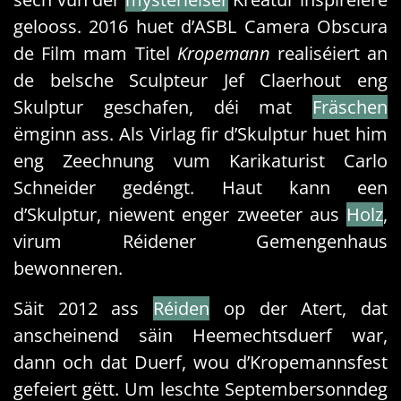
gelooss. 2016 huet d’ASBL Camera Obscura
de Film mam Titel
Kropemann
realiséiert an
de belsche Sculpteur Jef Claerhout eng
Skulptur geschafen, déi mat
Fräschen
ëmginn ass. Als Virlag fir d’Skulptur huet him
eng Zeechnung vum Karikaturist Carlo
Schneider gedéngt. Haut kann een
d’Skulptur, niewent enger zweeter aus
Holz
,
virum Réidener Gemengenhaus
bewonneren.
Säit 2012 ass
Réiden
op der Atert, dat
anscheinend säin Heemechtsduerf war,
dann och dat Duerf, wou d’Kropemannsfest
gefeiert gëtt. Um leschte Septembersonndeg