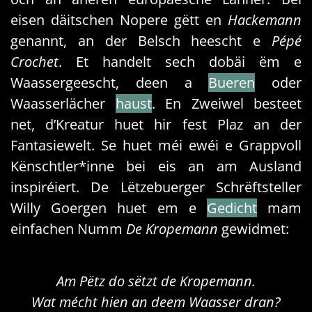
eisen däitschen Nopere gëtt en
Hackemann
genannt, an der Belsch heescht e
Pépé
Crochet
. Et handelt sech dobäi ëm e
Waassergeescht, deen a
Bueren
oder
Waasserlächer
haust
. En Zweiwel besteet
net, d’Kreatur huet hir fest Plaz an der
Fantasiewelt. Se huet méi ewéi e Grappvoll
Kënschtler*inne bei eis an am Ausland
inspiréiert. De Lëtzebuerger Schrëftsteller
Willy Goergen huet em e
Gedicht
mam
einfachen Numm
De Kropemann
gewidmet:
Am Pëtz do sëtzt de Kropemann.
Wat mécht hien an deem Waasser dran?