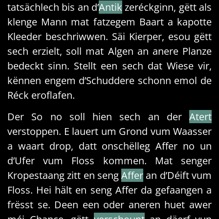
tatsächlech bis an d’
Antik
zeréckginn, gëtt als
klenge Mann mat fatzegem Baart a kapotte
Kleeder beschriwwen. Säi Kierper, esou gëtt
sech erzielt, soll mat Algen an anere Planze
bedeckt sinn. Stellt een sech dat Wiese vir,
kënnen engem d’Schuddere schonn emol de
Réck eroflafen.
Der So no soll hien sech an der
Atert
verstoppen. E lauert um Grond vum Waasser
a waart drop, datt onschëlleg Affer no un
d’Ufer vum Floss kommen. Mat senger
Kropestaang zitt en seng
Affer
an d’Déift vum
Floss. Hei hält en seng Affer da gefaangen a
frësst se. Deen een oder aneren huet awer