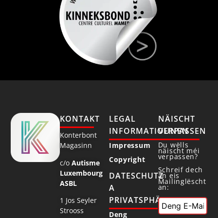
KONTAKT
LEGAL
NÄISCHT
INFORMATIOUNEN
VERPASSEN
Konterbont
Du wëlls
Magasinn
Impressum
näischt méi
verpassen?
Copyright
c/o
Autisme
Schreif dech
Luxembourg
DATESCHUTZ
an eis
Mailinglëscht
ASBL
an:
A
PRIVATSPHÄR
1 Jos Seyler
Strooss
Deng