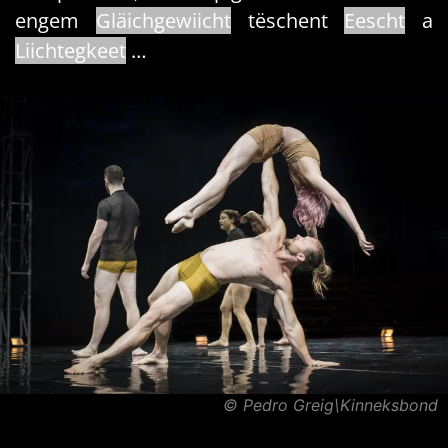
engem
Gläichgewiicht
tëschent
Eescht
a
Liichtegkeet
…
© Pedro Greig\Kinneksbond