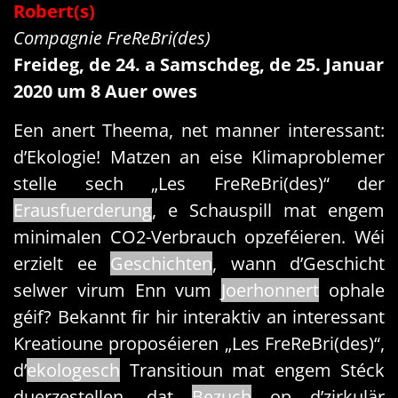
Robert(s)
Compagnie FreReBri(des)
Freideg, de 24. a Samschdeg, de 25. Januar
2020 um 8 Auer owes
Een anert Theema, net manner interessant:
d’Ekologie! Matzen an eise Klimaproblemer
stelle sech „Les FreReBri(des)“ der
Erausfuerderung
, e Schauspill mat engem
minimalen CO2-Verbrauch opzeféieren. Wéi
erzielt ee
Geschichten
, wann d’Geschicht
selwer virum Enn vum
Joerhonnert
ophale
géif? Bekannt fir hir interaktiv an interessant
Kreatioune proposéieren „Les FreReBri(des)“,
d’
ekologesch
Transitioun mat engem Stéck
duerzestellen, dat
Bezuch
op d’zirkulär