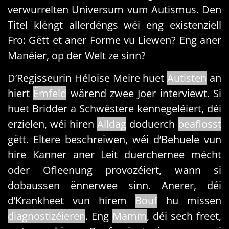
verwurrelten Universum vum Autismus. Den
Titel kléngt allerdéngs wéi eng existenziell
Fro: Gëtt et aner Forme vu Liewen? Eng aner
Manéier, op der Welt ze sinn?
D’Regisseurin Héloïse Meire huet
Autisten
an
hiert
Ëmfeld
wärend zwee Joer interviewt. Si
huet Bridder a Schwëstere kennegeléiert, déi
erzielen, wéi hiren
Alldag
doduerch
beaflosst
gëtt. Eltere beschreiwen, wéi d’Behuele vun
hire Kanner aner Leit duerchernee mécht
oder Ofleenung provozéiert, wann si
dobaussen ënnerwee sinn. Anerer, déi
d’Krankheet vun hirem
Bouf
hu missen
diagnostizéieren
. Eng
Mamm
, déi sech freet,