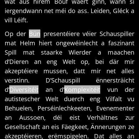
wat aus hirem Bouf wäert ginn, wann si
iergendwann net méi do ass. Leiden, Gléck a
vill Léift.
Op der
Bün
presentéiere véier Schau­spiller
mat Helm hiert ongewéinlecht a faszinant
Spill mat staarke Wierder a maachen
d’Dieren an eng Welt op, bei där mir
akzeptéiere mussen, datt mir net alles
verstinn. D’Schauspill ënnersträicht
d’
Diversitéit
an d’
Komplexitéit
vun der
autistescher Welt duerch eng Vilfalt vu
Behuelen, Perséinlechkeeten, Evenementer
an Aussoen, déi eist Verhältnes zur
Gesellschaft an eis Fäegkeet, Ännerungen ze
akzeptéieren, erëmspigelen. Dat alles an