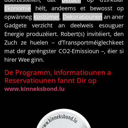
Ekonomie
hëlt, andeems et bewosst op
opwänneg
Kostümer
,
Dekoratiounen
an aner
Gadgete verzicht an deelweis esouguer
Energie produzéiert. Robert(s) invitéiert, den
Zuch ze huelen – d’Transportméiglechkeet
mat der geréngster CO2-Emissioun –, éier si
hirer Wee ginn.
De Programm, Informatiounen a
Reservatiounen fannt Dir op
www.kinneksbond.lu