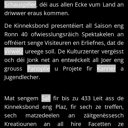
Schauspiller
, déi aus allen Ecke vum Land an
driwwer eraus kommen.
De Kinneksbond presentéiert all Saison eng
Ronn 40 ofwiesslungsräich Spektakelen an
offréiert senge Visiteuren en Erliefnes, dat de
Virwëlz
ureege soll. De Kulturzenter vergësst
och déi Jonk net an entwéckelt all Joer eng
grouss
Panoplie
u Projete fir
Kanner
a
Jugendlecher.
Mat sengem
Sall
fir bis zu 433 Leit ass de
Kinneksbond eng Plaz, fir sech ze treffen,
sech matzedeelen an zäitgenëssesch
Kreatiounen an all hire Facetten ze