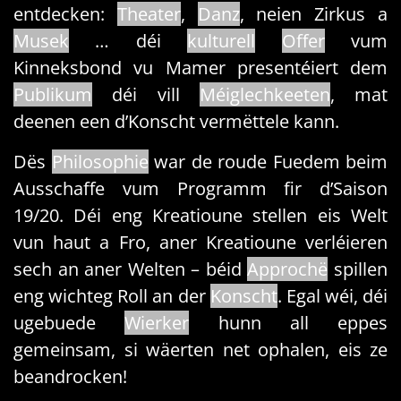
entdecken:
Theater
,
Danz
, neien Zirkus a
Musek
… déi
kulturell
Offer
vum
Kinneksbond vu Mamer presentéiert dem
Publikum
déi vill
Méiglechkeeten
, mat
deenen een d’Konscht vermëttele kann.
Dës
Philosophie
war de roude Fuedem beim
Ausschaffe vum Programm fir d’Saison
19/20. Déi eng Kreatioune stellen eis Welt
vun haut a Fro, aner Kreatioune verléieren
sech an aner Welten – béid
Approchë
spillen
eng wichteg Roll an der
Konscht
. Egal wéi, déi
ugebuede
Wierker
hunn all eppes
gemeinsam, si wäerten net ophalen, eis ze
beandrocken!