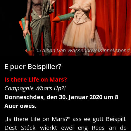
© Alban Van Wassenhove\Kinneksbond
E puer Beispiller?
Is there Life on Mars?
Compagnie What’s Up?!
Donneschdes, den 30. Januar 2020 um 8
Auer owes.
„Is there Life on Mars?“ ass ee gutt Beispill.
Dëst Stéck wierkt ewéi eng Rees an de