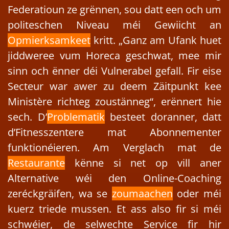
Federatioun ze grënnen, sou datt een och um
politeschen Niveau méi Gewiicht an
Opmierksamkeet
kritt. „Ganz am Ufank huet
jiddweree vum Horeca geschwat, mee mir
sinn och ënner déi Vulnerabel gefall. Fir eise
Secteur war awer zu deem Zäitpunkt kee
Ministère richteg zoustänneg“, erënnert hie
sech. D’
Problematik
besteet doranner, datt
d’Fitnesszentere mat Abonnementer
funktionéieren. Am Verglach mat de
Restaurante
kënne si net op vill aner
Alternative wéi den Online-Coaching
zeréckgräifen, wa se
zoumaachen
oder méi
kuerz triede mussen. Et ass also fir si méi
schwéier, de selwechte Service fir hir