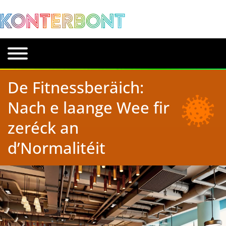
De Fitnessberäich:
Nach e laange Wee fir
zeréck an
d’Normalitéit