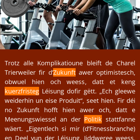
Trotz alle Komplikatioune bleift de Charel
Trierweiler fir d’
Zukunft
awer optimistesch,
obwuel hien och weess, datt et keng
kuerzfristeg
Léisung dofir gëtt. „Ech gleewe
weiderhin un eise Produit“, seet hien. Fir déi
no Zukunft hofft hien awer och, datt e
Meenungswiessel an der
Politik
stattfanne
wäert. „Eigentlech si mir (d’Fitnessbranche)
en Deel vun der Léisung. Jiddweree weess,