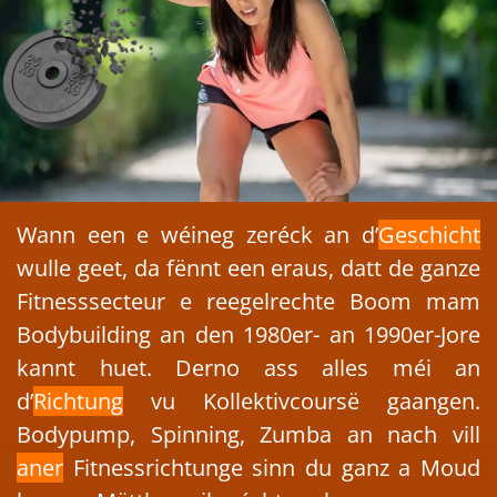
Wann een e wéineg zeréck an d’
Geschicht
wulle geet, da fënnt een eraus, datt de ganze
Fitnesssecteur e reegelrechte Boom mam
Bodybuilding an den 1980er- an 1990er-Jore
kannt huet. Derno ass alles méi an
d’
Richtung
vu Kollektivcoursë gaangen.
Bodypump, Spinning, Zumba an nach vill
aner
Fitnessrichtunge sinn du ganz a Moud