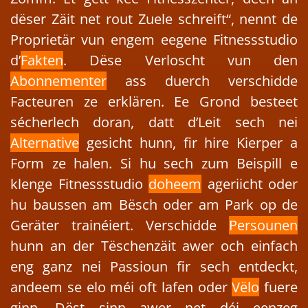
dëser Zäit net rout Zuele schreift“, nennt de
Proprietär vun engem eegene Fitnessstudio
d’
Fakten
. Dëse Verloscht vun den
Abonnementer
ass duerch verschidde
Facteuren ze erklären. Ee Grond besteet
sécherlech doran, datt d’Leit sech nei
Alternative
gesicht hunn, fir hire Kierper a
Form ze halen. Si hu sech zum Beispill e
klenge Fitnessstudio
doheem
ageriicht oder
hu baussen am Bësch oder am Park op de
Geräter trainéiert. Verschidde
Persounen
hunn an der Tëschenzäit awer och einfach
eng ganz nei Passioun fir sech entdeckt,
andeem se elo méi oft lafen oder
Vëlo
fuere
ginn. Dëst sinn awer net déi eenzeg