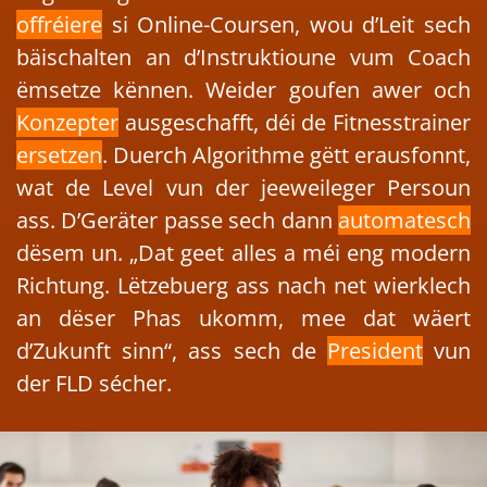
offréiere
si Online-Coursen, wou d’Leit sech
bäischalten an d’Instruktioune vum Coach
ëmsetze kënnen. Weider goufen awer och
Konzepter
ausgeschafft, déi de Fitnesstrainer
ersetzen
. Duerch Algorithme gëtt erausfonnt,
wat de Level vun der jeeweileger Persoun
ass. D’Geräter passe sech dann
automatesch
dësem un. „Dat geet alles a méi eng modern
Richtung. Lëtzebuerg ass nach net wierklech
an dëser Phas ukomm, mee dat wäert
d’Zukunft sinn“, ass sech de
President
vun
der FLD sécher.