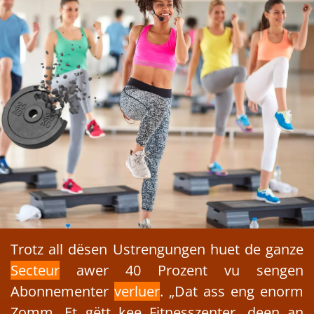
Trotz all dësen Ustrengungen huet de ganze
Secteur
awer 40 Prozent vu sengen
Abonnementer
verluer
. „Dat ass eng enorm
Zomm. Et gëtt kee Fitnesszenter, deen an