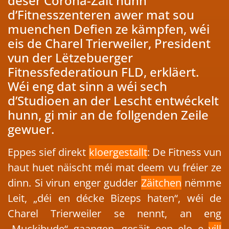
dëser Corona-Zäit hunn
d’Fitnesszenteren awer mat sou
muenchen Defien ze kämpfen, wéi
eis de Charel Trierweiler, President
vun der Lëtzebuerger
Fitnessfederatioun FLD, erkläert.
Wéi eng dat sinn a wéi sech
d’Studioen an der Lescht entwéckelt
hunn, gi mir an de follgenden Zeile
gewuer.
Eppes sief direkt
kloergestallt
: De Fitness vun
haut huet näischt méi mat deem vu fréier ze
dinn. Si virun enger gudder
Zäitchen
nëmme
Leit, „déi en décke Bizeps haten“, wéi de
Charel Trierweiler se nennt, an eng
„Muckibude“ gaangen, gesäit een elo e
vill