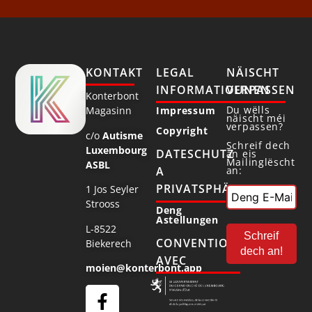
KONTAKT
LEGAL
NÄISCHT
INFORMATIOUNEN
VERPASSEN
Konterbont
Du wëlls
Magasinn
Impressum
näischt méi
verpassen?
Copyright
c/o
Autisme
Schreif dech
Luxembourg
DATESCHUTZ
an eis
Mailinglëscht
ASBL
an:
A
PRIVATSPHÄR
1 Jos Seyler
Strooss
Deng
Astellungen
L-8522
CONVENTIONNÉ
Biekerech
AVEC
moien@konterbont.app