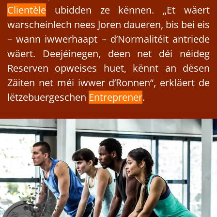
Clientèle
ubidden ze kënnen. „Et wäert
warscheinlech nees Joren daueren, bis bei eis
– wann iwwerhaapt – d’Normalitéit antriede
wäert. Deejéinegen, deen net déi néideg
Reserven opweises huet, kënnt an dësen
Zäiten net méi iwwer d’Ronnen“, erkläert de
lëtzebuergeschen
Entreprener
.