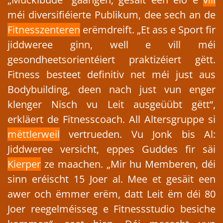
méi diversifiéierte Publikum, dee sech an de
Fitnesszenteren
erëmdreift. „Et ass e Sport fir
jiddweree ginn, well e vill méi
gesondheetsorientéiert praktizéiert gëtt.
Fitness besteet definitiv net méi just aus
Bodybuilding, deen nach just vun enger
klenger Nisch vu Leit ausgeüübt gëtt“,
erkläert de Fitnesscoach. All Altersgruppe si
mëttlerweil
vertrueden. Vu Jonk bis Al:
Jiddweree versicht, eppes Guddes fir säi
Kierper
ze maachen. „Mir hu Memberen, déi
sinn eréischt 15 Joer al. Mee et gesäit een
awer och ëmmer erëm, datt Leit ëm déi 80
Joer reegelméisseg e Fitnessstudio besiche