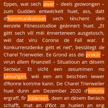
Eppes, wat sech
awer
– deels gezwongen –
zum Gudden entwéckelt huet, ass, datt
d’
Kommunikatioun
sech tëschent den
eenzele Fitnessstudioe geännert huet. „Et
gëtt sech vill méi ënnerteneen ausgetosch,
wéi dat viru Corona de Fall war. E
Konkurrenzdenke gëtt et net“, bestätegt de
Charel Trierweiler. Ee Grond ass déi
prekär
–
virun allem finanziell – Situatioun an dësem
Secteur. Et sicht een zesummen no
Léisungen
, wéi een am beschten iwwer
d’Ronne komme kann. De Charel Trierweiler
huet dunn am Dezember 2020 d’
Initiativ
ergraff, fir
jiddereen
, deen an dësem Beräich
schafft, mat an d’Bot ze huelen an eng