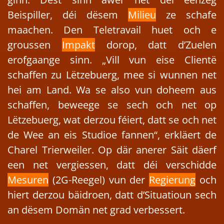
Beispiller, déi dësem
Milieu
ze schafe
maachen. Den Teletravail huet och e
groussen
Impakt
dorop, datt d’Zuelen
erofgaange sinn. „Vill vun eise Clientë
schaffen zu Lëtzebuerg, mee si wunnen net
hei am Land. Wa se also vun doheem aus
schaffen, beweege se sech och net op
Lëtzebuerg, wat derzou féiert, datt se och net
de Wee an eis Studioe fannen“, erkläert de
Charel Trierweiler. Op där anerer Säit däerf
een net vergiessen, datt déi verschidde
Mesuren
(2G-Reegel) vun der
Regierung
och
hiert derzou bäidroen, datt d’Situatioun sech
an dësem Domän net grad verbessert.