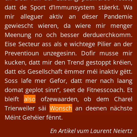
datt de Sport d’Immunsystem stäerkt. Wa
mir alleguer aktiv an dëser Pandemie
gewiescht wieren, da wiere mir menger
Meenung no och besser derduerchkomm.
Eise Secteur ass als e wichtege Pilier an der
Preventioun unzegesinn. Dofir musse mir
kucken, datt mir den Trend gestoppt kréien,
datt eis Gesellschaft ëmmer méi inaktiv gëtt.
Soss lafe mer Gefor, datt mer nach laang
domat geplot sinn“, seet de Fitnesscoach. Et
bleift
also
ofzewaarden, ob dem Charel
Trierweiler säi
Wonsch
an deenen nächste
Méint Gehéier fënnt.
En Artikel vum Laurent Neiertz