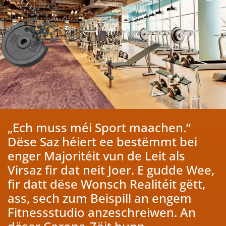
„Ech muss méi Sport maachen.“
Dëse Saz héiert ee bestëmmt bei
enger Majoritéit vun de Leit als
Virsaz fir dat neit Joer. E gudde Wee,
fir datt dëse Wonsch Realitéit gëtt,
ass, sech zum Beispill an engem
Fitnessstudio anzeschreiwen. An