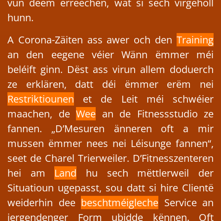
vun deem erreechen, wat si sech virgeholl
hunn.
A Corona-Zäiten ass awer och den
Training
an den eegene véier Wänn ëmmer méi
beléift ginn. Dëst ass virun allem doduerch
ze erklären, datt déi ëmmer erëm nei
Restriktiounen
et de Leit méi schwéier
maachen, de
Wee
an de Fitnessstudio ze
fannen. „D’Mesuren änneren oft a mir
mussen ëmmer nees nei Léisunge fannen“,
seet de Charel Trierweiler. D’Fitnesszenteren
hei am
Land
hu sech mëttlerweil der
Situatioun ugepasst, sou datt si hire Clientë
weiderhin dee
beschtméigleche
Service an
iergendenger Form ubidde kënnen. Oft