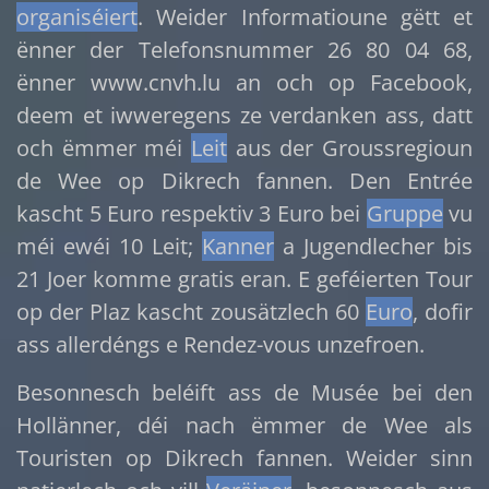
organiséiert
. Weider Informatioune gëtt et
ënner der Telefonsnummer 26 80 04 68,
ënner www.cnvh.lu an och op Facebook,
deem et iwweregens ze verdanken ass, datt
och ëmmer méi
Leit
aus der Groussregioun
de Wee op Dikrech fannen. Den Entrée
kascht 5 Euro respektiv 3 Euro bei
Gruppe
vu
méi ewéi 10 Leit;
Kanner
a Jugendlecher bis
21 Joer komme gratis eran. E geféierten Tour
op der Plaz kascht zousätzlech 60
Euro
, dofir
ass allerdéngs e Rendez-vous unzefroen.
Besonnesch beléift ass de Musée bei den
Hollänner, déi nach ëmmer de Wee als
Touristen op Dikrech fannen. Weider sinn