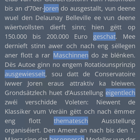
bis an d’70er-
Joren
do ausgestallt, vun deene
wuel den Delaunay Belleville ee vun deene
wäertvollsten dierft sinn; hien gëtt op
150.000 bis 200.000 Euro
geschat
. Mee
dernieft stinn awer och nach eng sëllegen
aner flott a rar
Maschinnen
do ze blénken.
Dës Autoe ginn no engem Rotatiounsprinzip
ausgewiesselt
, sou datt de Conservatoire
iwwer Joren eraus attraktiv ka bleiwen.
Grondsätzlech huet d’Ausstellung
eigentlech
zwéi verschidde Voleten: Niewent de
Klassiker vum Veräin gëtt och nach ëmmer
eng flott
thematesch
Ausstellung
organiséiert. Den Ament an nach bis den 1.
Mäerz sinn dat
besonnesch
Modeller vun der