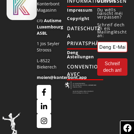
INFORMATIOUNEN
VERPASSEN
Konterbont
Du wëlls
Magasinn
Impressum
näischt méi
verpassen?
Copyright
c/o
Autisme
Schreif dech
Luxembourg
DATESCHUTZ
an eis
Mailinglëscht
ASBL
an:
A
PRIVATSPHÄR
1 Jos Seyler
Strooss
Deng
Astellungen
L-8522
CONVENTIONNÉ
Biekerech
AVEC
moien@konterbont.app