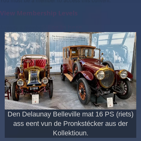
You must be a member to access this content.
View Membership Levels
Log in here
Already a member?
Den Delaunay Belleville mat 16 PS (riets)
ass eent vun de Pronkstécker aus der
Kollektioun.