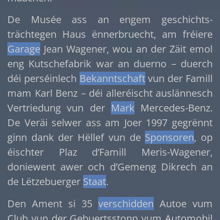
De Musée ass an engem geschichts­
trächtegen Haus ënnerbruecht, am fréiere
Garage
Jean Wagener, wou an der Zäit emol
eng Kutschefabrik war an duerno – duerch
déi perséinlech
Bekanntschaft
vun der Famill
mam Karl Benz – déi alleréischt auslännesch
Vertriedung vun der
Mark
Mercedes-Benz.
De Veräi selwer ass am Joer 1997 gegrënnt
ginn dank der Hëllef vun de
Sponsoren
, op
éischter Plaz d’Famill Meris-Wagener,
doniewent awer och d’Gemeng Dikrech an
de Lëtzebuerger
Staat
.
Den Ament si 35
verschidden
Autoe vum
Club vun der Gebuertsstonn vum Automobil