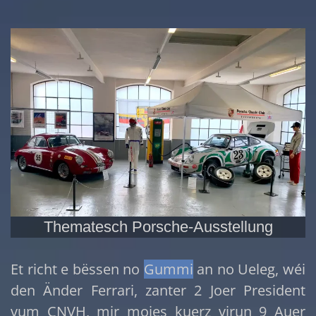
Thematesch Porsche-Ausstellung
Et richt e bëssen no
Gummi
an no Ueleg, wéi
den Änder Ferrari, zanter 2 Joer President
vum CNVH, mir moies kuerz virun 9 Auer