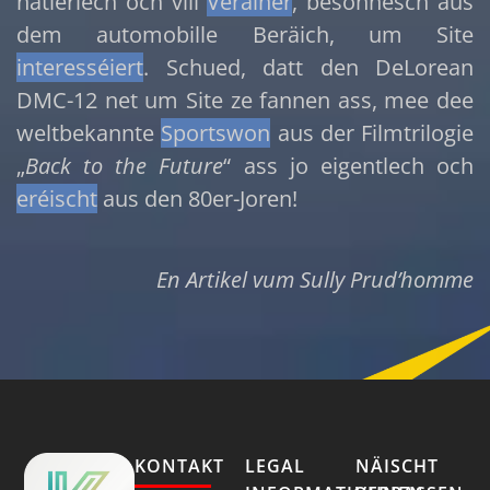
natierlech och vill
Veräiner
, besonnesch aus
dem automobille Beräich, um Site
interesséiert
. Schued, datt den DeLorean
DMC-12 net um Site ze fannen ass, mee dee
weltbekannte
Sportswon
aus der Filmtrilogie
„
Back to the Future
“ ass jo eigentlech och
eréischt
aus den 80er-Joren!
En Artikel vum Sully Prud’homme
KONTAKT
LEGAL
NÄISCHT