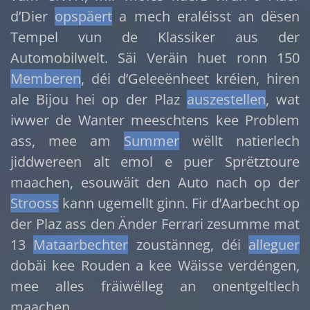
d’Dier
opspäert
a mech eraléisst an dësen
Tempel vun de Klassiker aus der
Automobilwelt. Säi Veräin huet ronn 150
Memberen
, déi d’Geleeënheet kréien, hiren
ale Bijou hei op der Plaz
auszestellen
, wat
iwwer de Wanter meeschtens kee Problem
ass, mee am
Summer
wëllt natierlech
jiddwereen alt emol e puer Sprëtztoure
maachen, esouwäit den Auto nach op der
Strooss
kann ugemellt ginn. Fir d’Aarbecht op
der Plaz ass den Änder Ferrari zesumme mat
13
Mataarbechter
zoustänneg, déi
alleguer
dobäi kee Rouden a kee Wäisse verdéngen,
mee alles fräiwëlleg an onentgeltlech
maachen.