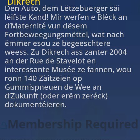
Dikrech
Den Auto, dem Lëtzebuerger säi
léifste Kand! Mir werfen e Bléck an
d’Maternité vun dësem
Fortbeweegungsmëttel, wat nach
ëmmer esou ze begeeschtere
weess. Zu Dikrech ass zanter 2004
an der Rue de Stavelot en
interessante Musée ze fannen, wou
ronn 140 Zäitzeien op
Gummispneuen de Wee an
d’Zukunft (oder erëm zeréck)
dokumentéieren.
Membership Required