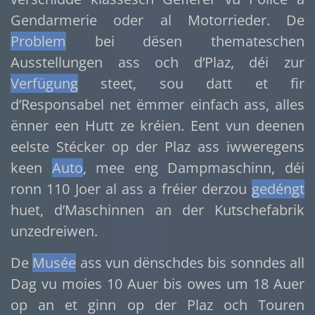
Gendarmerie oder al Motorrieder. De
Problem
bei dësen themateschen
Ausstellungen ass och d’Plaz, déi zur
Verfügung
steet, sou datt et fir
d’Responsabel net ëmmer einfach ass, alles
ënner een Hutt ze kréien. Eent vun deenen
eelste Stécker op der Plaz ass iwweregens
keen
Auto
, mee eng Dampmaschinn, déi
ronn 110 Joer al ass a fréier derzou
gedéngt
huet, d’Maschinnen an der Kutschefabrik
unzedreiwen.
De
Musée
ass vun dënschdes bis sonndes all
Dag vu moies 10 Auer bis owes um 18 Auer
op an et ginn op der Plaz och Touren