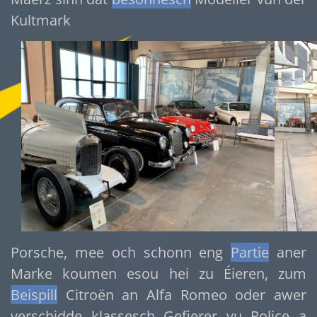
Kultmark
Porsche, mee och schonn eng
Partie
aner
Marke koumen esou hei zu Éieren, zum
Beispill
Citroën an Alfa Romeo oder awer
verschidde klassesch Gefierer vu Police a