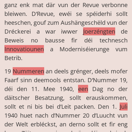
ganz enk mat där vun der Revue verbonne
bleiwen. D‘Revue, ewéi se spéiderhi sollt
heeschen, gouf zum Aushängeschëld vun der
Dréckerei a war iwwer
Joerzéngten
de
Beweis no bausse fir déi technesch
Innovatiounen
a Moderniséierunge vum
Betrib.
19
Nummeren
an deels grénger, deels mofer
Faarf sinn deemools entstan. D‘Nummer 19,
déi den 11. Mee 1940,
een
Dag no der
däitscher Besatzung, sollt erauskommen,
sollt et ni bis bei d‘Leit packen. Den 1.
Juli
1940 huet nach d’Nummer 20 d’Luucht vun
der Welt erbléckst, an derno sollt et fir eng