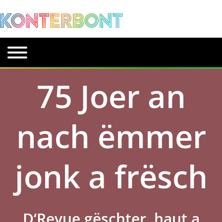
75 Joer an
nach ëmmer
jonk a frësch
D‘Revue gëschter, haut a