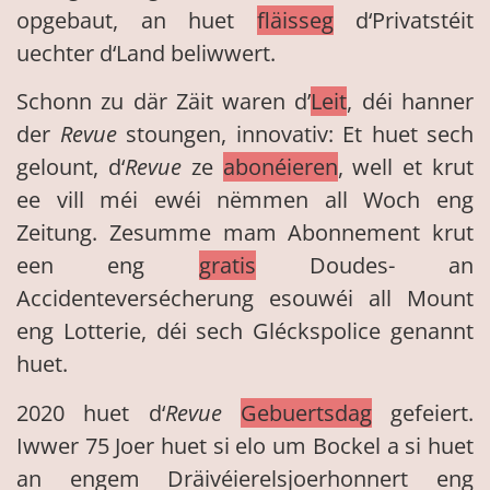
opgebaut, an huet
fläisseg
d‘Privatstéit
uechter d‘Land beliwwert.
Schonn zu där Zäit waren d’
Leit
, déi hanner
der
Revue
stoungen, innovativ: Et huet sech
gelount, d‘
Revue
ze
abonéieren
, well et krut
ee vill méi ewéi nëmmen all Woch eng
Zeitung. Zesumme mam Abonnement krut
een eng
gratis
Doudes- an
Accidenteversécherung esouwéi all Mount
eng Lotterie, déi sech Gléckspolice genannt
huet.
2020 huet d‘
Revue
Gebuertsdag
gefeiert.
Iwwer 75 Joer huet si elo um Bockel a si huet
an engem Dräivéierelsjoerhonnert eng