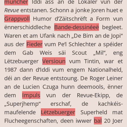
muncher
Iddi ass an de Lokaler vun der
Revue
entstanen. Schonn a jonke Joren huet e
Grappvoll
Humor d’Zäitschrëft a Form vun
ënnerschiddleche
Bande-dessinéeë
begleet.
Waren et am Ufank nach „De Bim an de Jopi“
aus der
Fieder
vum Pe‘l Schlechter a spéider
dem Gab Weis säi Scout „Mil“, eng
Lëtzebuerger
Versioun
vum Tintin, war et
1987 dann d‘Iddi vum engem Nationalheld,
déi an der Revue entstoung. De Roger Leiner
an de Lucien Czuga hunn deemools, ënner
dem
Impuls
vun der Revue-Ekipp, de
„Superjhemp“ erschaf, de kachkéis-
maufelende
Lëtzebuerger
Superheld mat
Flucheegenschaften, deen iwwer
bal
20 Joer