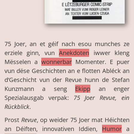
75 Joer, an et géif nach esou munches ze
erziele ginn, vun
Anekdoten
iwwer kleng
Mësselen a
wonnerbar
Momenter. E puer
vun dëse Geschichten an e flotten Abléck an
d‘Geschicht vun der Revue hunn de Stefan
Kunzmann a seng
Ekipp
an enger
Spezialausgab verpak:
75 Joer Revue, ein
Rückblick
.
Prost
Revue
, op weider 75 Joer mat Héichten
an Déiften, innovativen Iddien,
Humor
a