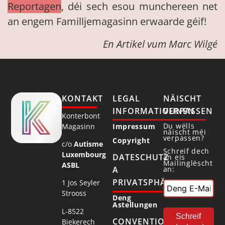
Reportagen
, déi sech esou munchereen net
an engem Familljemagasinn erwaarde géif!
En Artikel vum Marc Wilgé
KONTAKT
LEGAL
NÄISCHT
INFORMATIOUNEN
VERPASSEN
Konterbont
Du wëlls
Magasinn
Impressum
näischt méi
verpassen?
Copyright
c/o
Autisme
Schreif dech
Luxembourg
DATESCHUTZ
an eis
Mailinglëscht
ASBL
an:
A
PRIVATSPHÄR
1 Jos Seyler
Strooss
Deng
Astellungen
L-8522
CONVENTIONNÉ
Biekerech