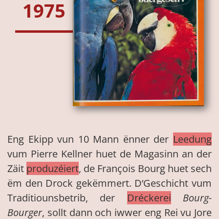
1975
Eng Ekipp vun 10 Mann ënner der
Leedung
vum Pierre Kellner huet de Magasinn an der
Zäit
produzéiert
, de François Bourg huet sech
ëm den Drock gekëmmert. D‘Geschicht vum
Traditiounsbetrib, der
Dréckerei
Bourg-
Bourger
, sollt dann och iwwer eng Rei vu Jore