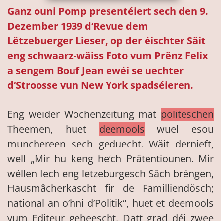
Ganz ouni Pomp presentéiert sech den 9.
Dezember 1939 d‘Revue dem
Lëtzebuerger Lieser, op der éischter Säit
eng schwaarz-wäiss Foto vum Prënz Felix
a sengem Bouf Jean ewéi se uechter
d‘Stroosse vun New York spadséieren.
Eng weider Wochenzeitung mat
politeschen
Theemen, huet
deemools
wuel esou
munchereen sech geduecht. Wäit dernieft,
well „Mir hu keng he’ch Prätentiounen. Mir
wéllen Iech eng letzeburgesch Sâch bréngen,
Hausmâcherkascht fir de Familliendösch;
national an o’hni d’Politik“, huet et deemools
vum Editeur geheescht. Datt grad déi zwee