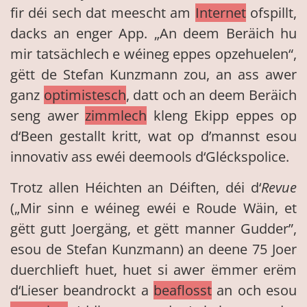
fir déi sech dat meescht am
Internet
ofspillt,
dacks an enger App. „An deem Beräich hu
mir tatsächlech e wéineg eppes opzehuelen“,
gëtt de Stefan Kunzmann zou, an ass awer
ganz
optimistesch
, datt och an deem Beräich
seng awer
zimmlech
kleng Ekipp eppes op
d‘Been gestallt kritt, wat op d’mannst esou
innovativ ass ewéi deemools d‘Gléckspolice.
Trotz allen Héichten an Déiften, déi d‘
Revue
(„Mir sinn e wéineg ewéi e Roude Wäin, et
gëtt gutt Joergäng, et gëtt manner Gudder”,
esou de Stefan Kunzmann) an deene 75 Joer
duerchlieft huet, huet si awer ëmmer erëm
d‘Lieser beandrockt a
beaflosst
an och esou