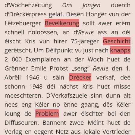
d‘Wochenzeitung
Ons Jongen
duerch
d‘Dréckerpress gelaf. Dësen Honger vun der
Lëtzebuerger
Bevëlkerung
sollt awer erëm
schnell noloossen, an d‘
Revue
ass an déi
éischt Kris vun hirer 75-järeger
Geschicht
gerëtscht. Um Déifpunkt vu just nach
knapps
2 000 Exemplairen an der Woch huet de
Grënner Emile Probst „seng“
Revue
den 1.
Abrëll 1946 u säin
Drécker
verkaf, dee
schonn 1948 déi nächst Kris huet misse
meeschteren. D’Verkafszuele sinn dunn alt
nees eng Kéier no ënne gaang, dës Kéier
loung de
Problem
awer éischter bei den
Diffuseuren. Bannent zwee Méint huet de
Verlag en eegent Netz aus lokale Vertrieder