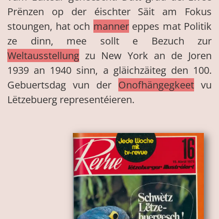
Prënzen op der éischter Säit am Fokus
stoungen, hat och
manner
eppes mat Politik
ze dinn, mee sollt e Bezuch zur
Weltausstellung
zu New York an de Joren
1939 an 1940 sinn, a gläichzäiteg den 100.
Gebuertsdag vun der
Onofhängegkeet
vu
Lëtzebuerg representéieren.