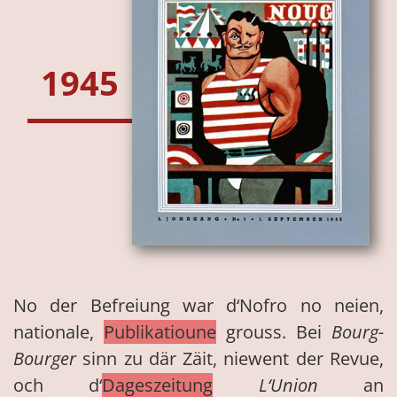
1945
No der Befreiung war d‘Nofro no neien,
nationale,
Publikatioune
grouss. Bei
Bourg-
Bourger
sinn zu där Zäit, niewent der Revue,
och d‘
Dageszeitung
L‘Union
an