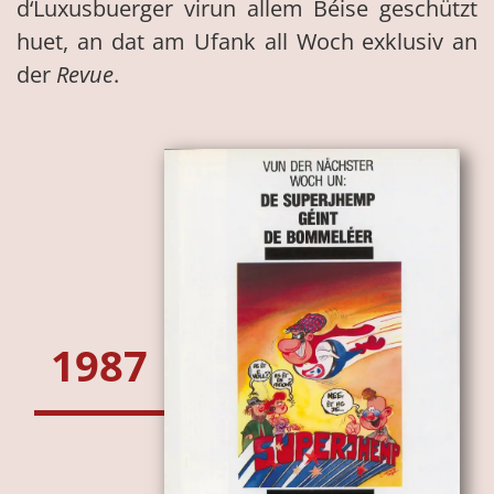
d‘Luxusbuerger virun allem Béise geschützt
huet, an dat am Ufank all Woch exklusiv an
der
Revue
.
1987