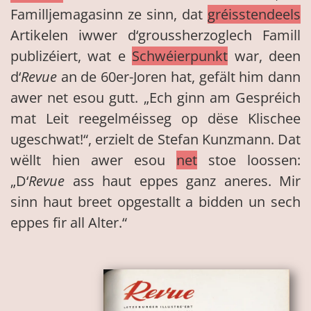
Familljemagasinn ze sinn, dat
gréisstendeels
Artikelen iwwer d‘groussherzoglech Famill
publizéiert, wat e
Schwéierpunkt
war, deen
d‘
Revue
an de 60er-Joren hat, gefält him dann
awer net esou gutt. „Ech ginn am Gespréich
mat Leit reegelméisseg op dëse Klischee
ugeschwat!“, erzielt de Stefan Kunzmann. Dat
wëllt hien awer esou
net
stoe loossen:
„D‘
Revue
ass haut eppes ganz aneres. Mir
sinn haut breet opgestallt a bidden un sech
eppes fir all Alter.“