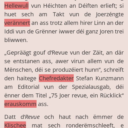
Hellewull
vun Héichten an Déiften erlieft; si
huet sech am Takt vun de Joerzéngte
verännert
an ass trotz allem hirer Linn an der
Iddi vun de Grënner iwwer déi ganz Joren trei
bliwwen.
„Gepräägt gouf d‘Revue vun der Zäit, an där
se entstanen ass, awer virun allem vun de
Mënschen, déi se produzéiert hunn“, schreift
den haitege
Chefredakter
Stefan Kunzmann
am Editorial vun der Spezialausgab, déi
ënner dem Titel „75 Joer revue, ein Rücklick“
erauskomm
ass.
Datt d‘
Revue
och haut nach ëmmer de
Klischee
mat sech ronderëmschleeft, e