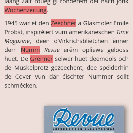
laang Zäit roueg gi ronderëm déi nach jonk
Wochenzeitung
.
1945 war et den
Zeechner
a Glasmoler Emile
Probst, inspiréiert vum amerikaneschen
Time
Magazine
, deen d‘Virkrichsblietchen ënner
dem
Numm
Revue
erëm opliewe gelooss
huet. De
Grënner
selwer huet deemools och
de Muskelprotz gezeechent, dee spéiderhin
de Cover vun där éischter Nummer sollt
schmécken.