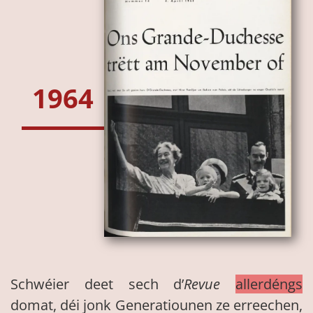
1964
Schwéier deet sech d’
Revue
allerdéngs
domat, déi jonk Generatiounen ze erreechen,